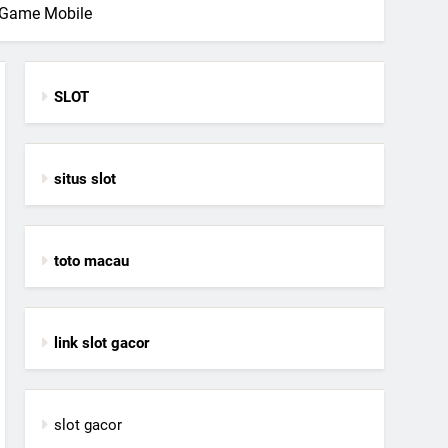
 Game Mobile
SLOT
situs slot
toto macau
link slot gacor
slot gacor