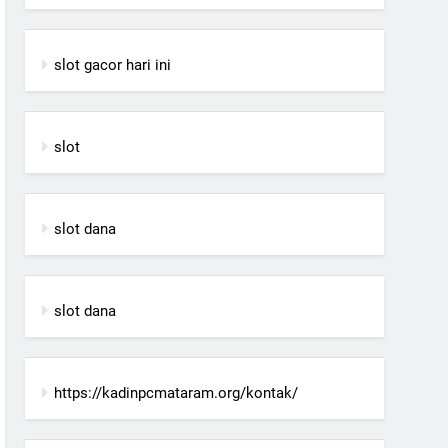
slot gacor hari ini
slot
slot dana
slot dana
https://kadinpcmataram.org/kontak/