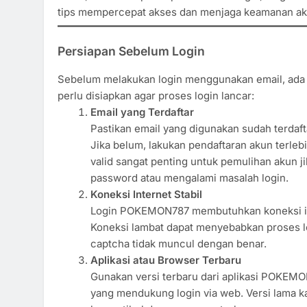
tips mempercepat akses dan menjaga keamanan ak
Persiapan Sebelum Login
Sebelum melakukan login menggunakan email, ada 
perlu disiapkan agar proses login lancar:
Email yang Terdaftar
Pastikan email yang digunakan sudah terda
Jika belum, lakukan pendaftaran akun terleb
valid sangat penting untuk pemulihan akun ji
password atau mengalami masalah login.
Koneksi Internet Stabil
Login POKEMON787 membutuhkan koneksi int
Koneksi lambat dapat menyebabkan proses lo
captcha tidak muncul dengan benar.
Aplikasi atau Browser Terbaru
Gunakan versi terbaru dari aplikasi POKEM
yang mendukung login via web. Versi lama k