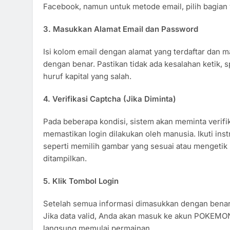
Facebook, namun untuk metode email, pilih bagian 
3. Masukkan Alamat Email dan Password
Isi kolom email dengan alamat yang terdaftar dan
dengan benar. Pastikan tidak ada kesalahan ketik, s
huruf kapital yang salah.
4. Verifikasi Captcha (Jika Diminta)
Pada beberapa kondisi, sistem akan meminta verifi
memastikan login dilakukan oleh manusia. Ikuti ins
seperti memilih gambar yang sesuai atau mengetik
ditampilkan.
5. Klik Tombol Login
Setelah semua informasi dimasukkan dengan benar,
Jika data valid, Anda akan masuk ke akun POKEMO
langsung memulai permainan.