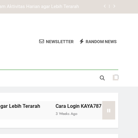
Aktivitas Harian agar Lebih Terarah
nggunakan Smartphone secara Praktis
 Login yang Kembali ke Halaman Awal
NEWSLETTER
RANDOM NEWS
nakan Perangkat Android dan iPhone
Aktivitas Harian agar Lebih Terarah
g Lebih Baik.
nggunakan Smartphone secara Praktis
 Login yang Kembali ke Halaman Awal
erarah
Cara Login KAYA787 Menggunakan Smartphone s
3 Weeks Ago