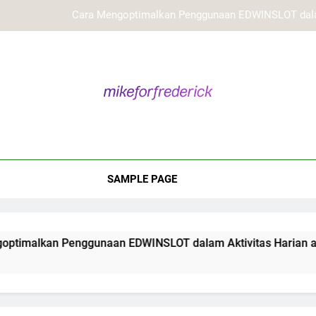
Cara Mengoptimalkan Penggunaan EDWINSLOT dalam 
Cara Login KAYA787 Me
Cara Mengatasi KAYA787
Cara EDWINSLOT Login Menggu
e For Frederick
Cara Mengoptimalkan Penggunaan EDWINSLOT dalam 
 Dan Misi Kampanye Mike For Frederick Untuk Kota Frederick Yan
Cara Login KAYA787 Me
SAMPLE PAGE
Cara Mengatasi KAYA787
Penggunaan EDWINSLOT dalam Aktivitas Harian agar Lebih T