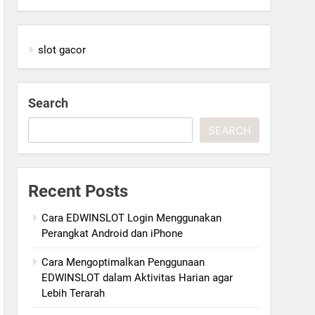
slot gacor
Search
SEARCH
Recent Posts
Cara EDWINSLOT Login Menggunakan
Perangkat Android dan iPhone
Cara Mengoptimalkan Penggunaan
EDWINSLOT dalam Aktivitas Harian agar
Lebih Terarah