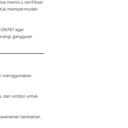
isa memicu verifikasi
untuk mempermudah
EMON787 agar
urangi gangguan
in menggunakan
a, dan simbol untuk
an keamanan tambahan.