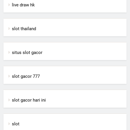
live draw hk
slot thailand
situs slot gacor
slot gacor 777
slot gacor hari ini
slot