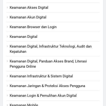
Keamanan Akses Digital
Keamanan Akun Digital
Keamanan Browser dan Login
Keamanan Digital
Keamanan Digital, Infrastruktur Teknologi, Audit dan
Kepatuhan
Keamanan Digital, Panduan Akses Brand, Literasi
Pengguna Online
Keamanan Infrastruktur & Sistem Digital
Keamanan Jaringan & Proteksi Akses Pengguna
Keamanan Login & Pemulihan Akun Digital
Keamanan Mobile