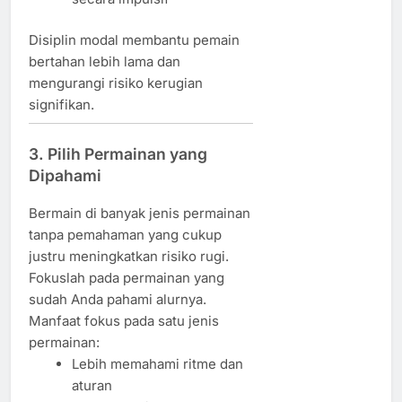
Disiplin modal membantu pemain
bertahan lebih lama dan
mengurangi risiko kerugian
signifikan.
3. Pilih Permainan yang
Dipahami
Bermain di banyak jenis permainan
tanpa pemahaman yang cukup
justru meningkatkan risiko rugi.
Fokuslah pada permainan yang
sudah Anda pahami alurnya.
Manfaat fokus pada satu jenis
permainan:
Lebih memahami ritme dan
aturan