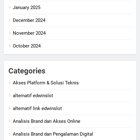
January 2025
December 2024
November 2024
October 2024
Categories
Akses Platform & Solusi Teknis
alternatif edwinslot
alternatif link edwinslot
Analisis Brand dan Akses Online
Analisis Brand dan Pengalaman Digital