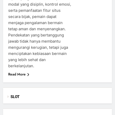
modal yang disiplin, kontrol emosi,
serta pemanfaatan fitur situs
secara bijak, pemain dapat
menjaga pengalaman bermain
tetap aman dan menyenangkan.
Pendekatan yang bertanggung
jawab tidak hanya membantu
mengurangi kerugian, tetapi juga
menciptakan kebiasaan bermain
yang lebih sehat dan
berkelanjutan.
Read More
SLOT