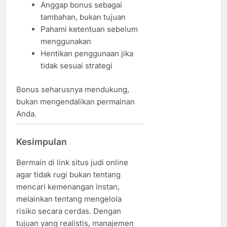
Anggap bonus sebagai
tambahan, bukan tujuan
Pahami ketentuan sebelum
menggunakan
Hentikan penggunaan jika
tidak sesuai strategi
Bonus seharusnya mendukung,
bukan mengendalikan permainan
Anda.
Kesimpulan
Bermain di link situs judi online
agar tidak rugi bukan tentang
mencari kemenangan instan,
melainkan tentang mengelola
risiko secara cerdas. Dengan
tujuan yang realistis, manajemen