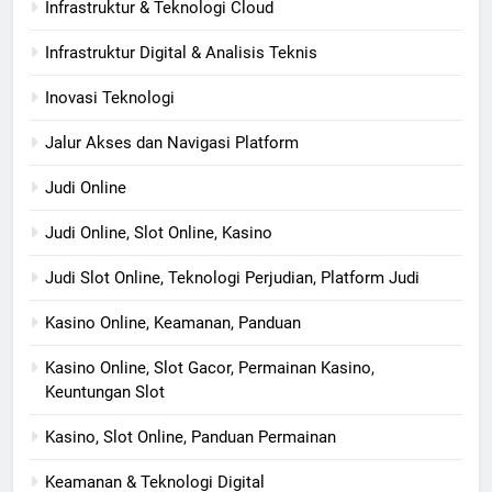
Infrastruktur & Teknologi Cloud
Infrastruktur Digital & Analisis Teknis
Inovasi Teknologi
Jalur Akses dan Navigasi Platform
Judi Online
Judi Online, Slot Online, Kasino
Judi Slot Online, Teknologi Perjudian, Platform Judi
Kasino Online, Keamanan, Panduan
Kasino Online, Slot Gacor, Permainan Kasino,
Keuntungan Slot
Kasino, Slot Online, Panduan Permainan
Keamanan & Teknologi Digital