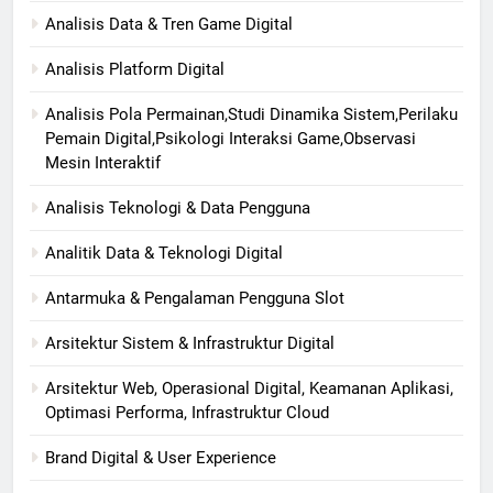
Analisis Data & Tren Game Digital
Analisis Platform Digital
Analisis Pola Permainan,Studi Dinamika Sistem,Perilaku
Pemain Digital,Psikologi Interaksi Game,Observasi
Mesin Interaktif
Analisis Teknologi & Data Pengguna
Analitik Data & Teknologi Digital
Antarmuka & Pengalaman Pengguna Slot
Arsitektur Sistem & Infrastruktur Digital
Arsitektur Web, Operasional Digital, Keamanan Aplikasi,
Optimasi Performa, Infrastruktur Cloud
Brand Digital & User Experience