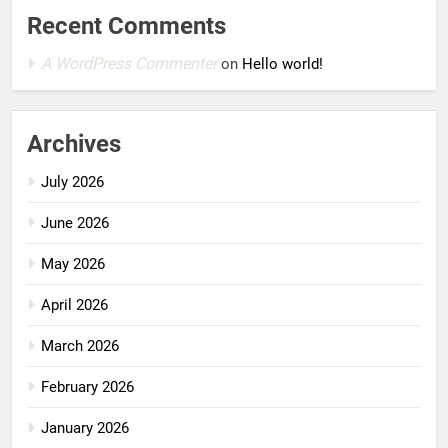
Recent Comments
A WordPress Commenter
on
Hello world!
Archives
July 2026
June 2026
May 2026
April 2026
March 2026
February 2026
January 2026