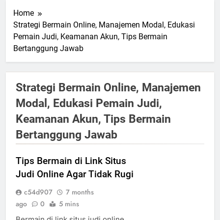
Home
Strategi Bermain Online, Manajemen Modal, Edukasi
Pemain Judi, Keamanan Akun, Tips Bermain
Bertanggung Jawab
Strategi Bermain Online, Manajemen
Modal, Edukasi Pemain Judi,
Keamanan Akun, Tips Bermain
Bertanggung Jawab
Tips Bermain di Link Situs
Judi Online Agar Tidak Rugi
c54d907
7 months
ago
0
5 mins
Bermain di link situs judi online