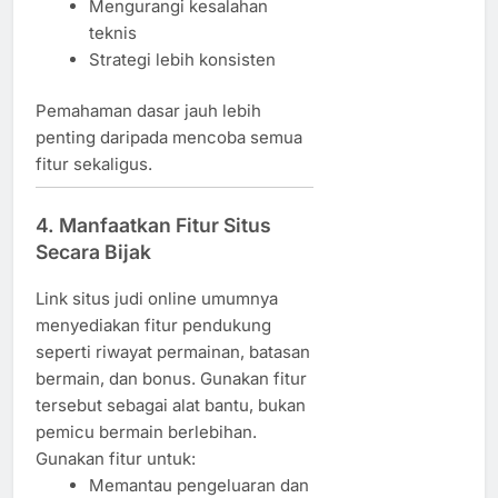
Mengurangi kesalahan
teknis
Strategi lebih konsisten
Pemahaman dasar jauh lebih
penting daripada mencoba semua
fitur sekaligus.
4. Manfaatkan Fitur Situs
Secara Bijak
Link situs judi online umumnya
menyediakan fitur pendukung
seperti riwayat permainan, batasan
bermain, dan bonus. Gunakan fitur
tersebut sebagai alat bantu, bukan
pemicu bermain berlebihan.
Gunakan fitur untuk:
Memantau pengeluaran dan