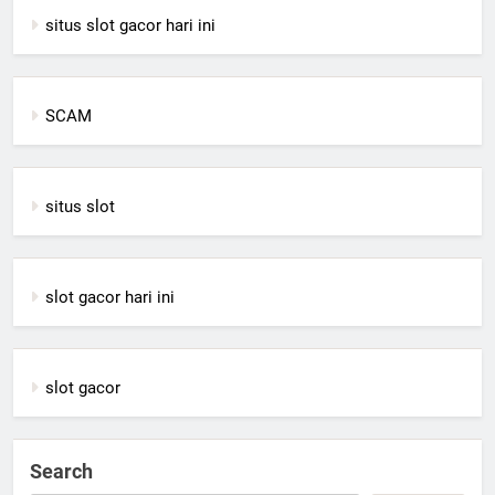
situs slot gacor hari ini
SCAM
situs slot
slot gacor hari ini
slot gacor
Search