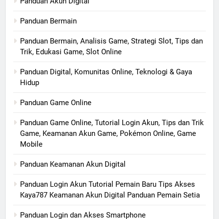
Panduan Akun Digital
Panduan Bermain
Panduan Bermain, Analisis Game, Strategi Slot, Tips dan
Trik, Edukasi Game, Slot Online
Panduan Digital, Komunitas Online, Teknologi & Gaya
Hidup
Panduan Game Online
Panduan Game Online, Tutorial Login Akun, Tips dan Trik
Game, Keamanan Akun Game, Pokémon Online, Game
Mobile
Panduan Keamanan Akun Digital
Panduan Login Akun Tutorial Pemain Baru Tips Akses
Kaya787 Keamanan Akun Digital Panduan Pemain Setia
Panduan Login dan Akses Smartphone