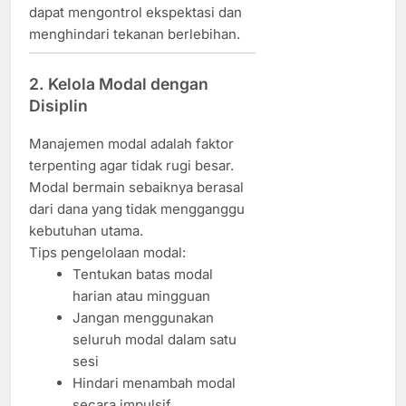
dapat mengontrol ekspektasi dan
menghindari tekanan berlebihan.
2. Kelola Modal dengan
Disiplin
Manajemen modal adalah faktor
terpenting agar tidak rugi besar.
Modal bermain sebaiknya berasal
dari dana yang tidak mengganggu
kebutuhan utama.
Tips pengelolaan modal:
Tentukan batas modal
harian atau mingguan
Jangan menggunakan
seluruh modal dalam satu
sesi
Hindari menambah modal
secara impulsif