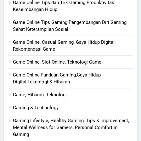
Game Online Tips dan Trik Gaming Produktivitas
Keseimbangan Hidup
Game Online Tips Gaming Pengembangan Diri Gaming
Sehat Keterampilan Sosial
Game Online, Casual Gaming, Gaya Hidup Digital,
Rekomendasi Game
Game Online, Slot Online, Teknologi Game
Game Online,Panduan Gaming,Gaya Hidup
Digital,Teknologi & Hiburan
Game, Hiburan, Teknologi
Gaming & Technology
Gaming Lifestyle, Healthy Gaming, Tips & Improvement,
Mental Wellness for Gamers, Personal Comfort in
Gaming