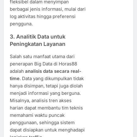
fleksibel dalam menyimpan
berbagai jenis informasi, mulai dari
log aktivitas hingga preferensi
pengguna.
3. Analitik Data untuk
Peningkatan Layanan
Salah satu manfaat utama dari
penerapan Big Data di Horas88
adalah
analisis data secara real-
time
. Data yang dikumpulkan tidak
hanya disimpan, tetapi juga diolah
menjadi informasi yang berguna.
Misalnya, analisis tren akses
harian dapat membantu tim teknis
memahami waktu puncak
penggunaan, sehingga sistem
dapat disiapkan untuk menghadapi