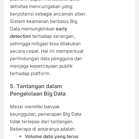
aktivitas mencurigakan yang
berpotensi sebagai ancaman siber.
Sistem keamanan berbasis Big
Data memungkinkan
early
detection
terhadap serangan,
sehingga mitigasi bisa dilakukan
secara cepat. Hal ini memperkuat
perlindungan data pengguna dan
menjaga kepercayaan publik
terhadap platform.
5. Tantangan dalam
Pengelolaan Big Data
Meski memiliki banyak
keunggulan, penerapan Big Data
tidak terlepas dari tantangan.
Beberapa di antaranya adalah:
Volume data yang terus