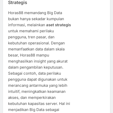
Strategis
Horas88 memandang Big Data
bukan hanya sekadar kumpulan
informasi, melainkan
aset strategis
untuk memahami perilaku
pengguna, tren pasar, dan
kebutuhan operasional. Dengan
memanfaatkan data dalam skala
besar, Horas88 mampu
menghasilkan insight yang akurat
dalam pengambilan keputusan.
Sebagai contoh, data perilaku
pengguna dapat digunakan untuk
merancang antarmuka yang lebih
intuitif, meningkatkan keamanan
akses, dan memperkirakan
kebutuhan kapasitas server. Hal ini
menjadikan Big Data sebagai