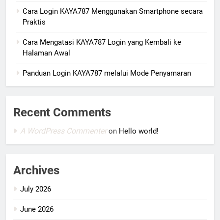
Cara Login KAYA787 Menggunakan Smartphone secara
Praktis
Cara Mengatasi KAYA787 Login yang Kembali ke
Halaman Awal
Panduan Login KAYA787 melalui Mode Penyamaran
Recent Comments
A WordPress Commenter
on
Hello world!
Archives
July 2026
June 2026