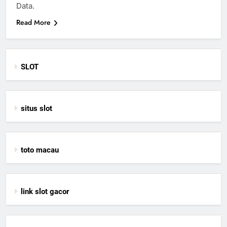
Data.
Read More
SLOT
situs slot
toto macau
link slot gacor