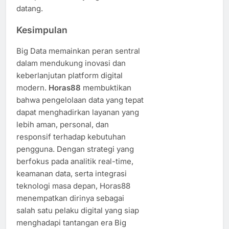
datang.
Kesimpulan
Big Data memainkan peran sentral
dalam mendukung inovasi dan
keberlanjutan platform digital
modern.
Horas88
membuktikan
bahwa pengelolaan data yang tepat
dapat menghadirkan layanan yang
lebih aman, personal, dan
responsif terhadap kebutuhan
pengguna. Dengan strategi yang
berfokus pada analitik real-time,
keamanan data, serta integrasi
teknologi masa depan, Horas88
menempatkan dirinya sebagai
salah satu pelaku digital yang siap
menghadapi tantangan era Big