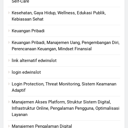
Self-Care
Kesehatan, Gaya Hidup, Wellness, Edukasi Publik,
Kebiasaan Sehat
Keuangan Pribadi
Keuangan Pribadi, Manajemen Uang, Pengembangan Diri,
Perencanaan Keuangan, Mindset Finansial
link alternatif edwinslot
login edwinslot
Login Protection, Threat Monitoring, Sistem Keamanan
Adaptif
Manajemen Akses Platform, Struktur Sistem Digital,
Infrastruktur Online, Pengalaman Pengguna, Optimalisasi
Layanan
Manajemen Pengalaman Digital