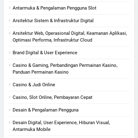
Antarmuka & Pengalaman Pengguna Slot
Arsitektur Sistem & Infrastruktur Digital
Arsitektur Web, Operasional Digital, Keamanan Aplikasi,
Optimasi Performa, Infrastruktur Cloud
Brand Digital & User Experience
Casino & Gaming, Perbandingan Permainan Kasino,
Panduan Permainan Kasino
Casino & Judi Online
Casino, Slot Online, Pembayaran Cepat
Desain & Pengalaman Pengguna
Desain Digital, User Experience, Hiburan Visual,
Antarmuka Mobile