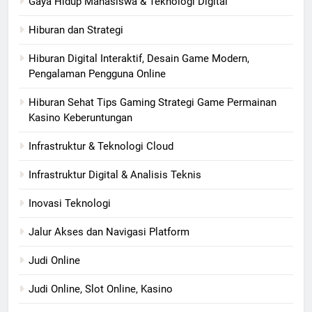
Gaya Hidup Mahasiswa & Teknologi Digital
Hiburan dan Strategi
Hiburan Digital Interaktif, Desain Game Modern,
Pengalaman Pengguna Online
Hiburan Sehat Tips Gaming Strategi Game Permainan
Kasino Keberuntungan
Infrastruktur & Teknologi Cloud
Infrastruktur Digital & Analisis Teknis
Inovasi Teknologi
Jalur Akses dan Navigasi Platform
Judi Online
Judi Online, Slot Online, Kasino