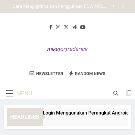
Skip
Cara Login KAYA787 Menggunakan Smartphone
to
secara Praktis
content
Cara Mengatasi KAYA787 Login yang Kembali ke
Halaman Awal
Cara EDWINSLOT Login Menggunakan Perangkat
Android dan iPhone
Cara Mengoptimalkan Penggunaan EDWINSLOT
dalam Aktivitas Harian agar Lebih Terarah
Cara Login KAYA787 Menggunakan Smartphone
secara Praktis
Mike For
Ikuti Visi Dan Misi Kampanye Mike For
Cara Mengatasi KAYA787 Login yang Kembali ke
NEWSLETTER
RANDOM NEWS
Frederick
Halaman Awal
Frederick Untuk Kota Frederick Yang Lebih
Baik.
MENU
ara EDWINSLOT Login Menggunakan Perangkat Android dan i
HEADLINES
Weeks Ago