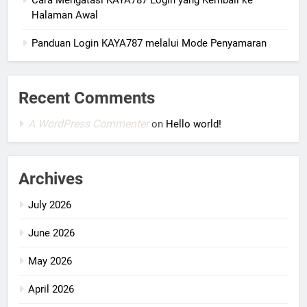
Cara Mengatasi KAYA787 Login yang Kembali ke
Halaman Awal
Panduan Login KAYA787 melalui Mode Penyamaran
Recent Comments
A WordPress Commenter
on
Hello world!
Archives
July 2026
June 2026
May 2026
April 2026