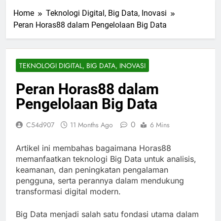
Home
Teknologi Digital, Big Data, Inovasi
Peran Horas88 dalam Pengelolaan Big Data
TEKNOLOGI DIGITAL, BIG DATA, INOVASI
Peran Horas88 dalam
Pengelolaan Big Data
0
C54d907
11 Months Ago
6 Mins
Artikel ini membahas bagaimana Horas88
memanfaatkan teknologi Big Data untuk analisis,
keamanan, dan peningkatan pengalaman
pengguna, serta perannya dalam mendukung
transformasi digital modern.
Big Data menjadi salah satu fondasi utama dalam