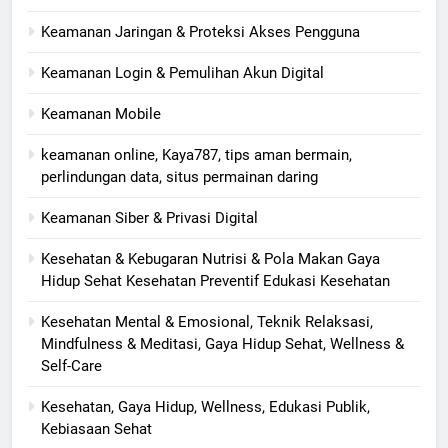
Keamanan Jaringan & Proteksi Akses Pengguna
Keamanan Login & Pemulihan Akun Digital
Keamanan Mobile
keamanan online, Kaya787, tips aman bermain,
perlindungan data, situs permainan daring
Keamanan Siber & Privasi Digital
Kesehatan & Kebugaran Nutrisi & Pola Makan Gaya
Hidup Sehat Kesehatan Preventif Edukasi Kesehatan
Kesehatan Mental & Emosional, Teknik Relaksasi,
Mindfulness & Meditasi, Gaya Hidup Sehat, Wellness &
Self-Care
Kesehatan, Gaya Hidup, Wellness, Edukasi Publik,
Kebiasaan Sehat