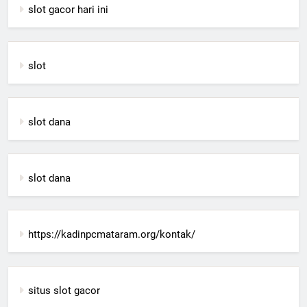
slot gacor hari ini
slot
slot dana
slot dana
https://kadinpcmataram.org/kontak/
situs slot gacor