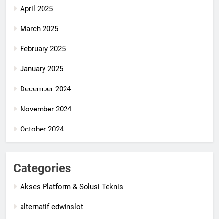
April 2025
March 2025
February 2025
January 2025
December 2024
November 2024
October 2024
Categories
Akses Platform & Solusi Teknis
alternatif edwinslot