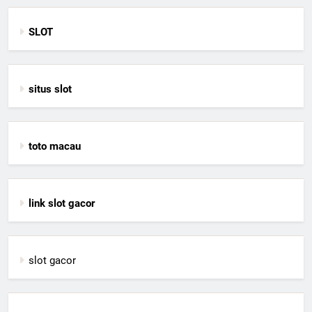
SLOT
situs slot
toto macau
link slot gacor
slot gacor