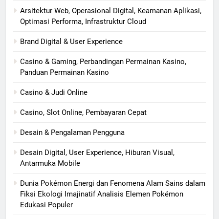
Arsitektur Web, Operasional Digital, Keamanan Aplikasi,
Optimasi Performa, Infrastruktur Cloud
Brand Digital & User Experience
Casino & Gaming, Perbandingan Permainan Kasino,
Panduan Permainan Kasino
Casino & Judi Online
Casino, Slot Online, Pembayaran Cepat
Desain & Pengalaman Pengguna
Desain Digital, User Experience, Hiburan Visual,
Antarmuka Mobile
Dunia Pokémon Energi dan Fenomena Alam Sains dalam
Fiksi Ekologi Imajinatif Analisis Elemen Pokémon
Edukasi Populer