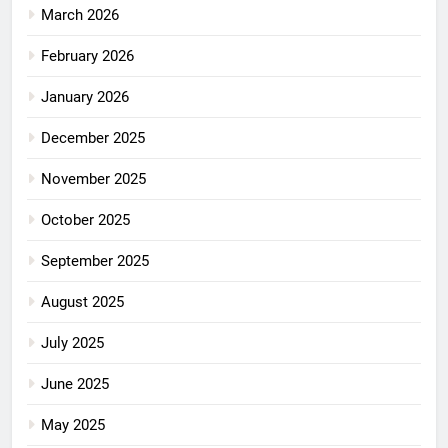
March 2026
February 2026
January 2026
December 2025
November 2025
October 2025
September 2025
August 2025
July 2025
June 2025
May 2025