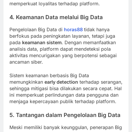
memperkuat loyalitas terhadap platform.
4. Keamanan Data melalui Big Data
Pengelolaan Big Data di
horas88
tidak hanya
berfokus pada peningkatan layanan, tetapi juga
pada
keamanan sistem
. Dengan memanfaatkan
analisis data, platform dapat mendeteksi pola
aktivitas mencurigakan yang berpotensi sebagai
ancaman siber.
Sistem keamanan berbasis Big Data
memungkinkan
early detection
terhadap serangan,
sehingga mitigasi bisa dilakukan secara cepat. Hal
ini memperkuat perlindungan data pengguna dan
menjaga kepercayaan publik terhadap platform.
5. Tantangan dalam Pengelolaan Big Data
Meski memiliki banyak keunggulan, penerapan Big