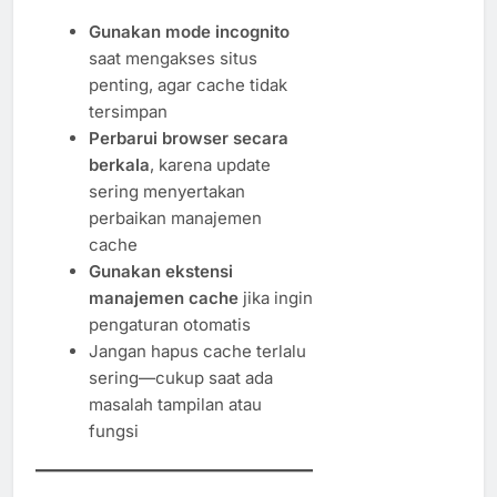
Gunakan mode incognito
saat mengakses situs
penting, agar cache tidak
tersimpan
Perbarui browser secara
berkala
, karena update
sering menyertakan
perbaikan manajemen
cache
Gunakan ekstensi
manajemen cache
jika ingin
pengaturan otomatis
Jangan hapus cache terlalu
sering—cukup saat ada
masalah tampilan atau
fungsi