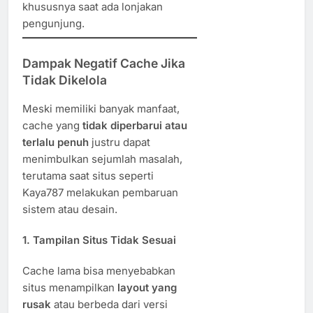
khususnya saat ada lonjakan
pengunjung.
Dampak Negatif Cache Jika
Tidak Dikelola
Meski memiliki banyak manfaat,
cache yang
tidak diperbarui atau
terlalu penuh
justru dapat
menimbulkan sejumlah masalah,
terutama saat situs seperti
Kaya787 melakukan pembaruan
sistem atau desain.
1.
Tampilan Situs Tidak Sesuai
Cache lama bisa menyebabkan
situs menampilkan
layout yang
rusak
atau berbeda dari versi