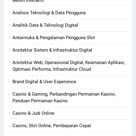
Mesin Interaktif
Analisis Teknologi & Data Pengguna
Analitik Data & Teknologi Digital
Antarmuka & Pengalaman Pengguna Slot
Arsitektur Sistem & Infrastruktur Digital
Arsitektur Web, Operasional Digital, Keamanan Aplikasi,
Optimasi Performa, Infrastruktur Cloud
Brand Digital & User Experience
Casino & Gaming, Perbandingan Permainan Kasino,
Panduan Permainan Kasino
Casino & Judi Online
Casino, Slot Online, Pembayaran Cepat