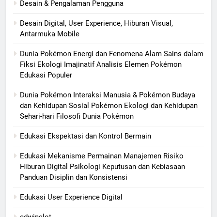
Desain & Pengalaman Pengguna
Desain Digital, User Experience, Hiburan Visual,
Antarmuka Mobile
Dunia Pokémon Energi dan Fenomena Alam Sains dalam
Fiksi Ekologi Imajinatif Analisis Elemen Pokémon
Edukasi Populer
Dunia Pokémon Interaksi Manusia & Pokémon Budaya
dan Kehidupan Sosial Pokémon Ekologi dan Kehidupan
Sehari-hari Filosofi Dunia Pokémon
Edukasi Ekspektasi dan Kontrol Bermain
Edukasi Mekanisme Permainan Manajemen Risiko
Hiburan Digital Psikologi Keputusan dan Kebiasaan
Panduan Disiplin dan Konsistensi
Edukasi User Experience Digital