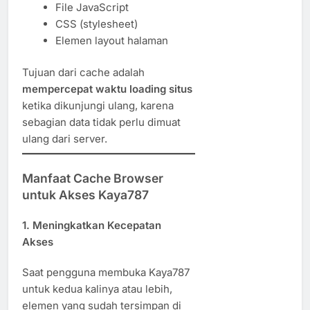
File JavaScript
CSS (stylesheet)
Elemen layout halaman
Tujuan dari cache adalah
mempercepat waktu loading situs
ketika dikunjungi ulang, karena
sebagian data tidak perlu dimuat
ulang dari server.
Manfaat Cache Browser
untuk Akses Kaya787
1.
Meningkatkan Kecepatan
Akses
Saat pengguna membuka Kaya787
untuk kedua kalinya atau lebih,
elemen yang sudah tersimpan di