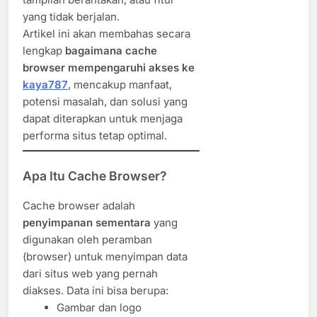
yang tidak berjalan.
Artikel ini akan membahas secara
lengkap
bagaimana cache
browser mempengaruhi akses ke
kaya787
, mencakup manfaat,
potensi masalah, dan solusi yang
dapat diterapkan untuk menjaga
performa situs tetap optimal.
Apa Itu Cache Browser?
Cache browser adalah
penyimpanan sementara
yang
digunakan oleh peramban
(browser) untuk menyimpan data
dari situs web yang pernah
diakses. Data ini bisa berupa:
Gambar dan logo