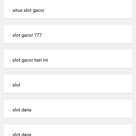
situs slot gacor
slot gacor 777
slot gacor hari ini
slot
slot dana
slot dana