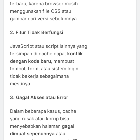
terbaru, karena browser masih
menggunakan file CSS atau
gambar dari versi sebelumnya.
2.
Fitur Tidak Berfungsi
JavaScript atau script lainnya yang
tersimpan di cache dapat
konflik
dengan kode baru
, membuat
tombol, form, atau sistem login
tidak bekerja sebagaimana
mestinya.
3.
Gagal Akses atau Error
Dalam beberapa kasus, cache
yang rusak atau korup bisa
menyebabkan halaman
gagal
dimuat sepenuhnya
atau