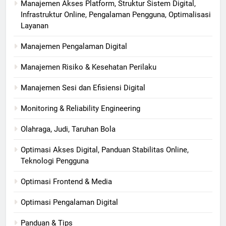
Manajemen Akses Platform, Struktur Sistem Digital,
Infrastruktur Online, Pengalaman Pengguna, Optimalisasi
Layanan
Manajemen Pengalaman Digital
Manajemen Risiko & Kesehatan Perilaku
Manajemen Sesi dan Efisiensi Digital
Monitoring & Reliability Engineering
Olahraga, Judi, Taruhan Bola
Optimasi Akses Digital, Panduan Stabilitas Online,
Teknologi Pengguna
Optimasi Frontend & Media
Optimasi Pengalaman Digital
Panduan & Tips