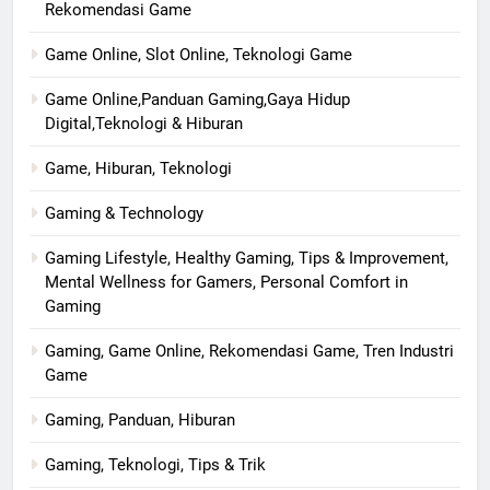
Rekomendasi Game
Game Online, Slot Online, Teknologi Game
Game Online,Panduan Gaming,Gaya Hidup
Digital,Teknologi & Hiburan
Game, Hiburan, Teknologi
Gaming & Technology
Gaming Lifestyle, Healthy Gaming, Tips & Improvement,
Mental Wellness for Gamers, Personal Comfort in
Gaming
Gaming, Game Online, Rekomendasi Game, Tren Industri
Game
Gaming, Panduan, Hiburan
Gaming, Teknologi, Tips & Trik