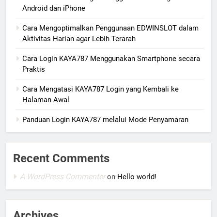
Android dan iPhone
Cara Mengoptimalkan Penggunaan EDWINSLOT dalam
Aktivitas Harian agar Lebih Terarah
Cara Login KAYA787 Menggunakan Smartphone secara
Praktis
Cara Mengatasi KAYA787 Login yang Kembali ke
Halaman Awal
Panduan Login KAYA787 melalui Mode Penyamaran
Recent Comments
A WordPress Commenter
on
Hello world!
Archives