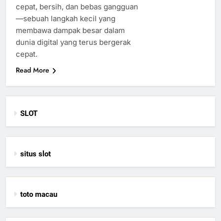
cepat, bersih, dan bebas gangguan
—sebuah langkah kecil yang
membawa dampak besar dalam
dunia digital yang terus bergerak
cepat.
Read More
SLOT
situs slot
toto macau