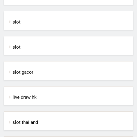
slot
slot
slot gacor
live draw hk
slot thailand