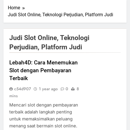
Home
Judi Slot Online, Teknologi Perjudian, Platform Judi
Judi Slot Online, Teknologi
Perjudian, Platform Judi
Lebah4D: Cara Menemukan
Slot dengan Pembayaran
Terbaik
c54d907
1 year ago
0
8
mins
Mencari slot dengan pembayaran
terbaik adalah langkah penting
untuk memaksimalkan peluang
menang saat bermain slot online.