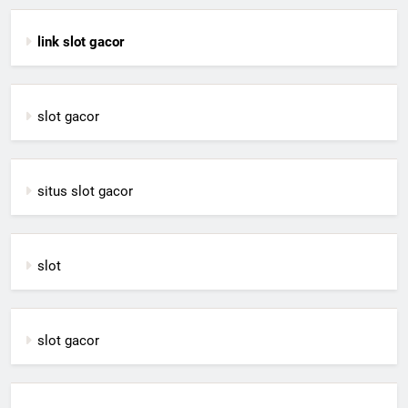
link slot gacor
slot gacor
situs slot gacor
slot
slot gacor