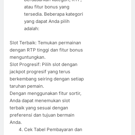
atau fitur bonus yang
tersedia. Beberapa kategori
yang dapat Anda pilih
adalah:
Slot Terbaik: Temukan permainan
dengan RTP tinggi dan fitur bonus
menguntungkan.
Slot Progresif: Pilih slot dengan
jackpot progresif yang terus
berkembang seiring dengan setiap
taruhan pemain.
Dengan menggunakan fitur sortir,
Anda dapat menemukan slot
terbaik yang sesuai dengan
preferensi dan tujuan bermain
Anda.
Cek Tabel Pembayaran dan