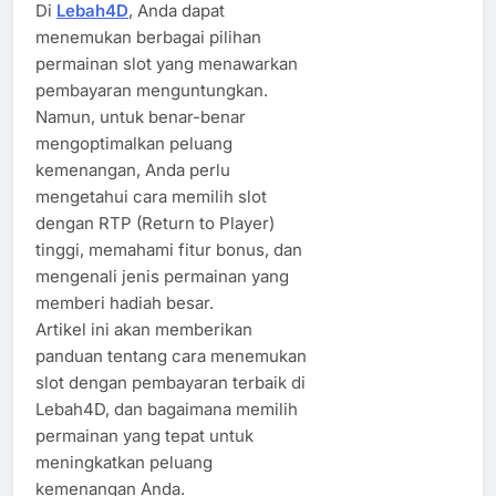
Di
Lebah4D
, Anda dapat
menemukan berbagai pilihan
permainan slot yang menawarkan
pembayaran menguntungkan.
Namun, untuk benar-benar
mengoptimalkan peluang
kemenangan, Anda perlu
mengetahui cara memilih slot
dengan RTP (Return to Player)
tinggi, memahami fitur bonus, dan
mengenali jenis permainan yang
memberi hadiah besar.
Artikel ini akan memberikan
panduan tentang cara menemukan
slot dengan pembayaran terbaik di
Lebah4D, dan bagaimana memilih
permainan yang tepat untuk
meningkatkan peluang
kemenangan Anda.