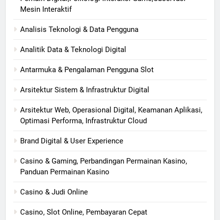
Mesin Interaktif
Analisis Teknologi & Data Pengguna
Analitik Data & Teknologi Digital
Antarmuka & Pengalaman Pengguna Slot
Arsitektur Sistem & Infrastruktur Digital
Arsitektur Web, Operasional Digital, Keamanan Aplikasi,
Optimasi Performa, Infrastruktur Cloud
Brand Digital & User Experience
Casino & Gaming, Perbandingan Permainan Kasino,
Panduan Permainan Kasino
Casino & Judi Online
Casino, Slot Online, Pembayaran Cepat