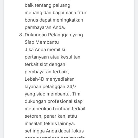
baik tentang peluang
menang dan bagaimana fitur
bonus dapat meningkatkan
pembayaran Anda.
Dukungan Pelanggan yang
Siap Membantu
Jika Anda memiliki
pertanyaan atau kesulitan
terkait slot dengan
pembayaran terbaik,
Lebah4D menyediakan
layanan pelanggan 24/7
yang siap membantu. Tim
dukungan profesional siap
memberikan bantuan terkait
setoran, penarikan, atau
masalah teknis lainnya,
sehingga Anda dapat fokus