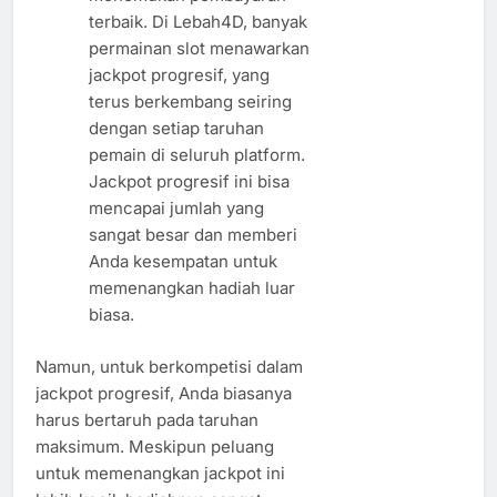
terbaik. Di Lebah4D, banyak
permainan slot menawarkan
jackpot progresif, yang
terus berkembang seiring
dengan setiap taruhan
pemain di seluruh platform.
Jackpot progresif ini bisa
mencapai jumlah yang
sangat besar dan memberi
Anda kesempatan untuk
memenangkan hadiah luar
biasa.
Namun, untuk berkompetisi dalam
jackpot progresif, Anda biasanya
harus bertaruh pada taruhan
maksimum. Meskipun peluang
untuk memenangkan jackpot ini