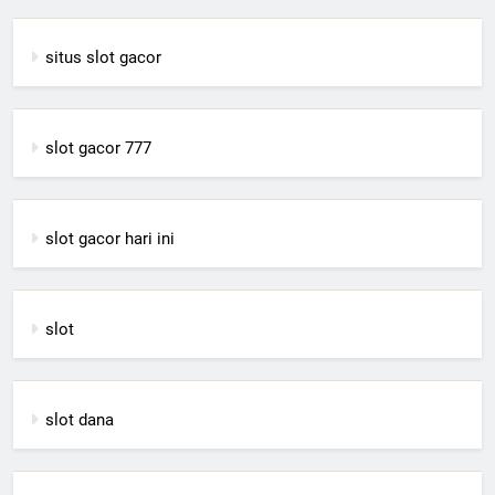
situs slot gacor
slot gacor 777
slot gacor hari ini
slot
slot dana