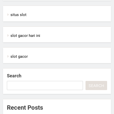
situs slot
slot gacor hari ini
slot gacor
Search
SEARCH
Recent Posts