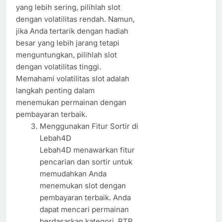
yang lebih sering, pilihlah slot
dengan volatilitas rendah. Namun,
jika Anda tertarik dengan hadiah
besar yang lebih jarang tetapi
menguntungkan, pilihlah slot
dengan volatilitas tinggi.
Memahami volatilitas slot adalah
langkah penting dalam
menemukan permainan dengan
pembayaran terbaik.
Menggunakan Fitur Sortir di
Lebah4D
Lebah4D menawarkan fitur
pencarian dan sortir untuk
memudahkan Anda
menemukan slot dengan
pembayaran terbaik. Anda
dapat mencari permainan
berdasarkan kategori, RTP,