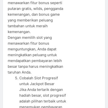
menawarkan fitur bonus seperti
putaran gratis, wilds, pengganda
kemenangan, dan bonus game
yang memberikan peluang
tambahan untuk meraih
kemenangan.
Dengan memilih slot yang
menawarkan fitur bonus
menguntungkan, Anda dapat
meningkatkan peluang untuk
mendapatkan pembayaran lebih
besar tanpa harus meningkatkan
taruhan Anda.
Cobalah Slot Progresif
untuk Jackpot Besar
Jika Anda tertarik dengan
hadiah besar, slot progresif
adalah pilihan terbaik untuk
menemukan pembayaran