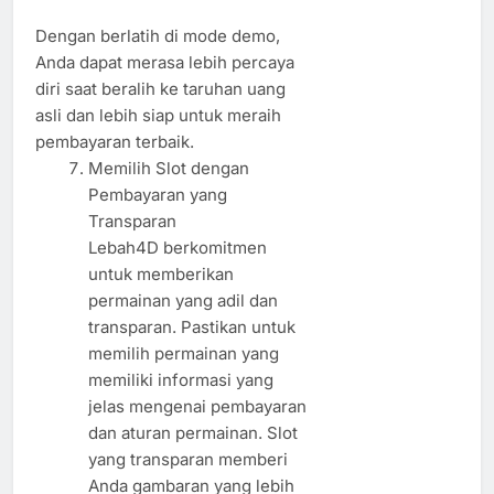
Dengan berlatih di mode demo,
Anda dapat merasa lebih percaya
diri saat beralih ke taruhan uang
asli dan lebih siap untuk meraih
pembayaran terbaik.
Memilih Slot dengan
Pembayaran yang
Transparan
Lebah4D berkomitmen
untuk memberikan
permainan yang adil dan
transparan. Pastikan untuk
memilih permainan yang
memiliki informasi yang
jelas mengenai pembayaran
dan aturan permainan. Slot
yang transparan memberi
Anda gambaran yang lebih