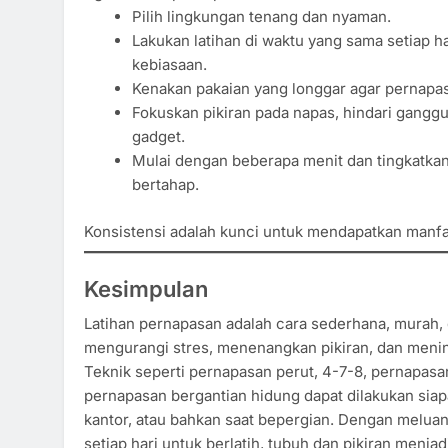
Pilih lingkungan tenang dan nyaman.
Lakukan latihan di waktu yang sama setiap 
kebiasaan.
Kenakan pakaian yang longgar agar pernapas
Fokuskan pikiran pada napas, hindari ganggu
gadget.
Mulai dengan beberapa menit dan tingkatkan
bertahap.
Konsistensi adalah kunci untuk mendapatkan manfa
Kesimpulan
Latihan pernapasan adalah cara sederhana, murah, 
mengurangi stres, menenangkan pikiran, dan menin
Teknik seperti pernapasan perut, 4-7-8, pernapasa
pernapasan bergantian hidung dapat dilakukan siapa
kantor, atau bahkan saat bepergian. Dengan melua
setiap hari untuk berlatih, tubuh dan pikiran menjadi