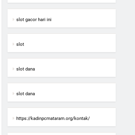
slot gacor hari ini
slot
slot dana
slot dana
https://kadinpcmataram.org/kontak/