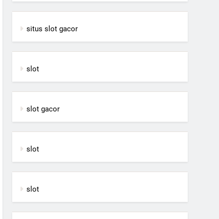
situs slot gacor
slot
slot gacor
slot
slot