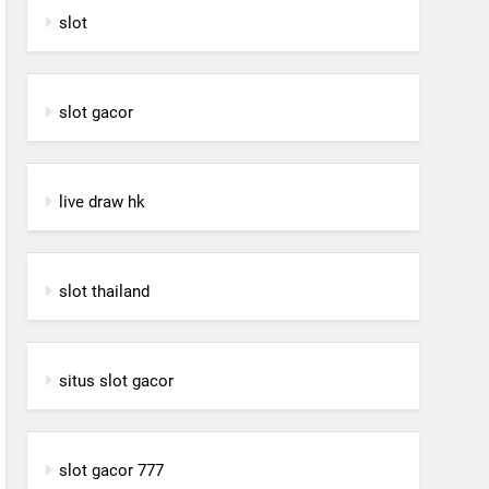
slot
slot gacor
live draw hk
slot thailand
situs slot gacor
slot gacor 777