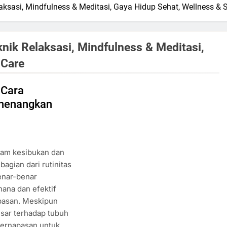
ksasi, Mindfulness & Meditasi, Gaya Hidup Sehat, Wellness & S
nik Relaksasi, Mindfulness & Meditasi,
-Care
 Cara
enenangkan
alam kesibukan dan
bagian dari rutinitas
benar-benar
hana dan efektif
apasan. Meskipun
esar terhadap tubuh
 pernapasan untuk