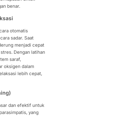
gan benar.
ksasi
cara otomatis
cara sadar. Saat
derung menjadi cepat
stres. Dengan latihan
tem saraf,
r oksigen dalam
laksasi lebih cepat,
hing)
sar dan efektif untuk
parasimpatis, yang