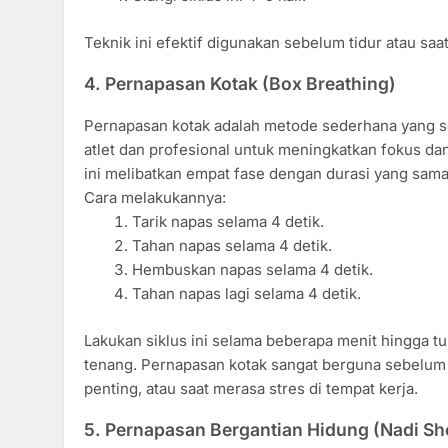
Teknik ini efektif digunakan sebelum tidur atau saa
4. Pernapasan Kotak (Box Breathing)
Pernapasan kotak adalah metode sederhana yang s
atlet dan profesional untuk meningkatkan fokus da
ini melibatkan empat fase dengan durasi yang sama
Cara melakukannya:
Tarik napas selama 4 detik.
Tahan napas selama 4 detik.
Hembuskan napas selama 4 detik.
Tahan napas lagi selama 4 detik.
Lakukan siklus ini selama beberapa menit hingga tu
tenang. Pernapasan kotak sangat berguna sebelum 
penting, atau saat merasa stres di tempat kerja.
5. Pernapasan Bergantian Hidung (Nadi S