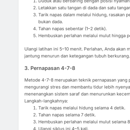
Duduk atau berbaring dengan posisi nyaman
Letakkan satu tangan di dada dan satu tangan
Tarik napas dalam melalui hidung, rasakan
bukan dada.
Tahan napas sebentar (1–2 detik).
Hembuskan perlahan melalui mulut hingga pe
Ulangi latihan ini 5–10 menit. Perlahan, Anda akan
jantung menurun dan ketegangan tubuh berkurang.
3. Pernapasan 4-7-8
Metode 4-7-8 merupakan teknik pernapasan yang 
mengurangi stres dan membantu tidur lebih nyenyak
menenangkan sistem saraf dan menurunkan kecem
Langkah-langkahnya:
Tarik napas melalui hidung selama 4 detik.
Tahan napas selama 7 detik.
Hembuskan perlahan melalui mulut selama 8 
Ulangi siklus ini 4–5 kali.