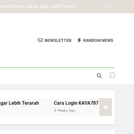
Aktivitas Harian agar Lebih Terarah
nggunakan Smartphone secara Praktis
 Login yang Kembali ke Halaman Awal
NEWSLETTER
RANDOM NEWS
nakan Perangkat Android dan iPhone
Aktivitas Harian agar Lebih Terarah
g Lebih Baik.
nggunakan Smartphone secara Praktis
 Login yang Kembali ke Halaman Awal
erarah
Cara Login KAYA787 Menggunakan Smartphone s
2 Weeks Ago