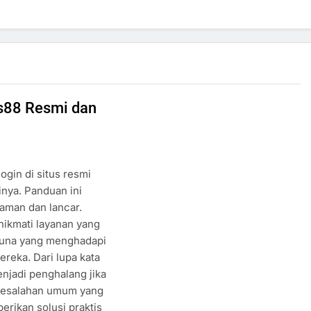
s88 Resmi dan
gin di situs resmi
inya. Panduan ini
aman dan lancar.
nikmati layanan yang
gguna yang menghadapi
eka. Dari lupa kata
enjadi penghalang jika
s kesalahan umum yang
erikan solusi praktis