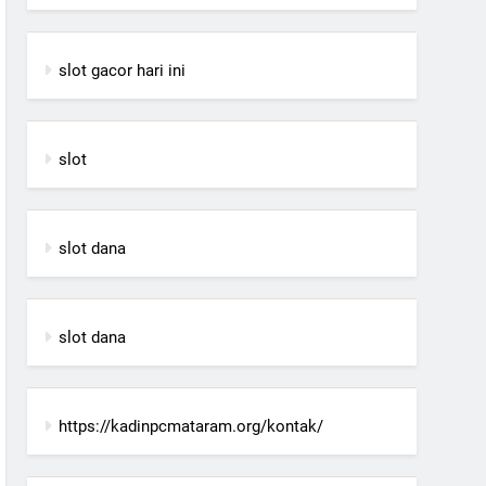
slot gacor hari ini
slot
slot dana
slot dana
https://kadinpcmataram.org/kontak/