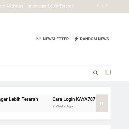
Aktivitas Harian agar Lebih Terarah
nggunakan Smartphone secara Praktis
 Login yang Kembali ke Halaman Awal
NEWSLETTER
RANDOM NEWS
nakan Perangkat Android dan iPhone
Aktivitas Harian agar Lebih Terarah
g Lebih Baik.
nggunakan Smartphone secara Praktis
 Login yang Kembali ke Halaman Awal
erarah
Cara Login KAYA787 Menggunakan Smartphone s
2 Weeks Ago