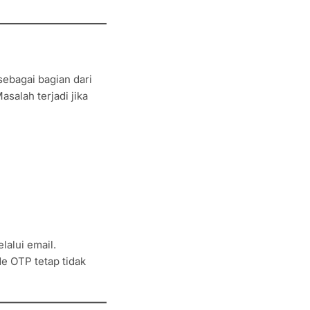
ebagai bagian dari
salah terjadi jika
lalui email.
e OTP tetap tidak