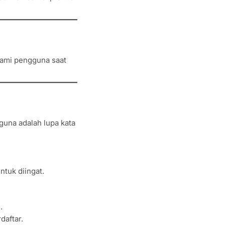
lami pengguna saat
guna adalah lupa kata
ntuk diingat.
.
daftar.