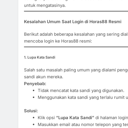
untuk mengatasinya.
Kesalahan Umum Saat Login di Horas88 Resmi
Berikut adalah beberapa kesalahan yang sering dia
mencoba login ke Horas88 resmi:
1. Lupa Kata Sandi
Salah satu masalah paling umum yang dialami peng
sandi akun mereka.
Penyebab:
Tidak mencatat kata sandi yang digunakan.
Menggunakan kata sandi yang terlalu rumit u
Solusi:
Klik opsi
“Lupa Kata Sandi”
di halaman login
Masukkan email atau nomor telepon yang ter