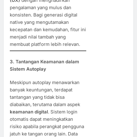
(UX)
dengan menghadirkan
pengalaman yang mulus dan
konsisten. Bagi generasi digital
native yang mengutamakan
kecepatan dan kemudahan, fitur ini
menjadi nilai tambah yang
membuat platform lebih relevan.
3. Tantangan Keamanan dalam
Sistem Autoplay
Meskipun autoplay menawarkan
banyak keuntungan, terdapat
tantangan yang tidak bisa
diabaikan, terutama dalam aspek
keamanan digital
. Sistem login
otomatis dapat meningkatkan
risiko apabila perangkat pengguna
jatuh ke tangan orang lain. Data