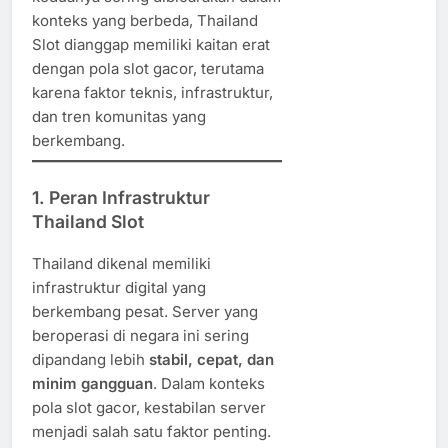
konteks yang berbeda, Thailand
Slot dianggap memiliki kaitan erat
dengan pola slot gacor, terutama
karena faktor teknis, infrastruktur,
dan tren komunitas yang
berkembang.
1. Peran Infrastruktur
Thailand Slot
Thailand dikenal memiliki
infrastruktur digital yang
berkembang pesat. Server yang
beroperasi di negara ini sering
dipandang lebih
stabil, cepat, dan
minim gangguan
. Dalam konteks
pola slot gacor, kestabilan server
menjadi salah satu faktor penting.