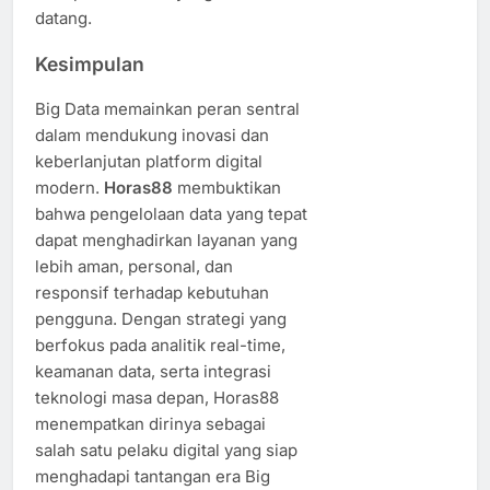
datang.
Kesimpulan
Big Data memainkan peran sentral
dalam mendukung inovasi dan
keberlanjutan platform digital
modern.
Horas88
membuktikan
bahwa pengelolaan data yang tepat
dapat menghadirkan layanan yang
lebih aman, personal, dan
responsif terhadap kebutuhan
pengguna. Dengan strategi yang
berfokus pada analitik real-time,
keamanan data, serta integrasi
teknologi masa depan, Horas88
menempatkan dirinya sebagai
salah satu pelaku digital yang siap
menghadapi tantangan era Big