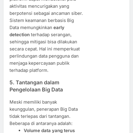
aktivitas mencurigakan yang
berpotensi sebagai ancaman siber.
Sistem keamanan berbasis Big
Data memungkinkan
early
detection
terhadap serangan,
sehingga mitigasi bisa dilakukan
secara cepat. Hal ini memperkuat
perlindungan data pengguna dan
menjaga kepercayaan publik
terhadap platform.
5. Tantangan dalam
Pengelolaan Big Data
Meski memiliki banyak
keunggulan, penerapan Big Data
tidak terlepas dari tantangan.
Beberapa di antaranya adalah:
Volume data yang terus