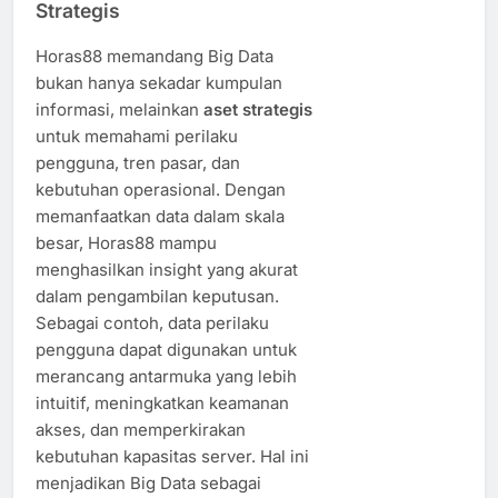
Strategis
Horas88 memandang Big Data
bukan hanya sekadar kumpulan
informasi, melainkan
aset strategis
untuk memahami perilaku
pengguna, tren pasar, dan
kebutuhan operasional. Dengan
memanfaatkan data dalam skala
besar, Horas88 mampu
menghasilkan insight yang akurat
dalam pengambilan keputusan.
Sebagai contoh, data perilaku
pengguna dapat digunakan untuk
merancang antarmuka yang lebih
intuitif, meningkatkan keamanan
akses, dan memperkirakan
kebutuhan kapasitas server. Hal ini
menjadikan Big Data sebagai