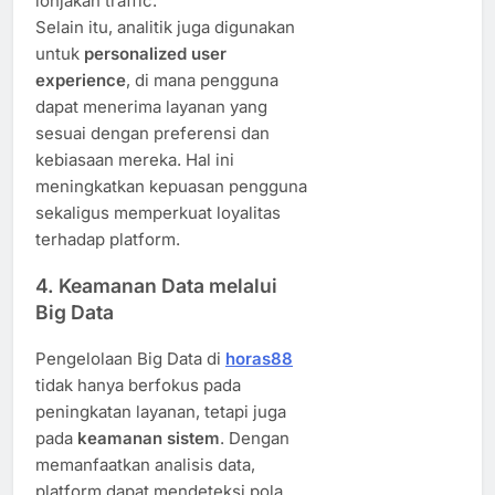
lonjakan traffic.
Selain itu, analitik juga digunakan
untuk
personalized user
experience
, di mana pengguna
dapat menerima layanan yang
sesuai dengan preferensi dan
kebiasaan mereka. Hal ini
meningkatkan kepuasan pengguna
sekaligus memperkuat loyalitas
terhadap platform.
4. Keamanan Data melalui
Big Data
Pengelolaan Big Data di
horas88
tidak hanya berfokus pada
peningkatan layanan, tetapi juga
pada
keamanan sistem
. Dengan
memanfaatkan analisis data,
platform dapat mendeteksi pola