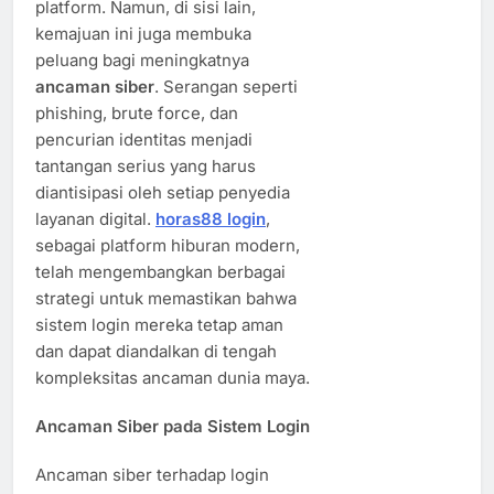
platform. Namun, di sisi lain,
kemajuan ini juga membuka
peluang bagi meningkatnya
ancaman siber
. Serangan seperti
phishing, brute force, dan
pencurian identitas menjadi
tantangan serius yang harus
diantisipasi oleh setiap penyedia
layanan digital.
horas88 login
,
sebagai platform hiburan modern,
telah mengembangkan berbagai
strategi untuk memastikan bahwa
sistem login mereka tetap aman
dan dapat diandalkan di tengah
kompleksitas ancaman dunia maya.
Ancaman Siber pada Sistem Login
Ancaman siber terhadap login