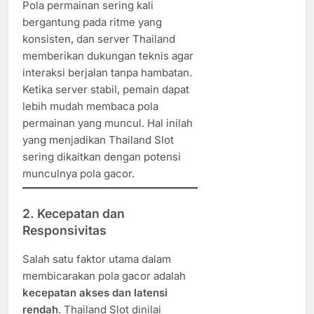
Pola permainan sering kali
bergantung pada ritme yang
konsisten, dan server Thailand
memberikan dukungan teknis agar
interaksi berjalan tanpa hambatan.
Ketika server stabil, pemain dapat
lebih mudah membaca pola
permainan yang muncul. Hal inilah
yang menjadikan Thailand Slot
sering dikaitkan dengan potensi
munculnya pola gacor.
2. Kecepatan dan
Responsivitas
Salah satu faktor utama dalam
membicarakan pola gacor adalah
kecepatan akses dan latensi
rendah
. Thailand Slot dinilai