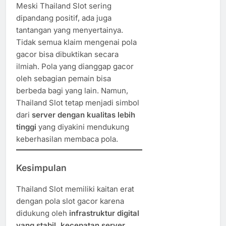
Meski Thailand Slot sering
dipandang positif, ada juga
tantangan yang menyertainya.
Tidak semua klaim mengenai pola
gacor bisa dibuktikan secara
ilmiah. Pola yang dianggap gacor
oleh sebagian pemain bisa
berbeda bagi yang lain. Namun,
Thailand Slot tetap menjadi simbol
dari
server dengan kualitas lebih
tinggi
yang diyakini mendukung
keberhasilan membaca pola.
Kesimpulan
Thailand Slot memiliki kaitan erat
dengan pola slot gacor karena
didukung oleh
infrastruktur digital
yang stabil, kecepatan server,