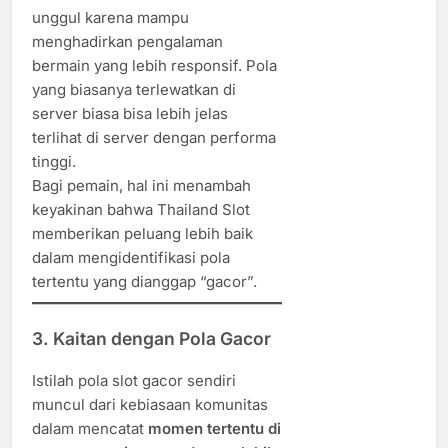
unggul karena mampu
menghadirkan pengalaman
bermain yang lebih responsif. Pola
yang biasanya terlewatkan di
server biasa bisa lebih jelas
terlihat di server dengan performa
tinggi.
Bagi pemain, hal ini menambah
keyakinan bahwa Thailand Slot
memberikan peluang lebih baik
dalam mengidentifikasi pola
tertentu yang dianggap “gacor”.
3. Kaitan dengan Pola Gacor
Istilah pola slot gacor sendiri
muncul dari kebiasaan komunitas
dalam mencatat
momen tertentu di