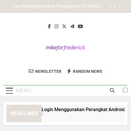
Skip
Cara Login KAYA787 Menggunakan Smartphone
to
secara Praktis
content
Cara Mengatasi KAYA787 Login yang Kembali ke
Halaman Awal
Cara EDWINSLOT Login Menggunakan Perangkat
Android dan iPhone
Cara Mengoptimalkan Penggunaan EDWINSLOT
dalam Aktivitas Harian agar Lebih Terarah
Cara Login KAYA787 Menggunakan Smartphone
secara Praktis
Mike For
Ikuti Visi Dan Misi Kampanye Mike For
Cara Mengatasi KAYA787 Login yang Kembali ke
NEWSLETTER
RANDOM NEWS
Frederick
Halaman Awal
Frederick Untuk Kota Frederick Yang Lebih
Baik.
MENU
ra EDWINSLOT Login Menggunakan Perangkat Android dan i
HEADLINES
Weeks Ago