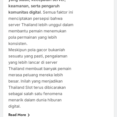
keamanan, serta pengaruh
komunitas digital
. Semua faktor ini
menciptakan persepsi bahwa
server Thailand lebih unggul dalam
membantu pemain menemukan
pola permainan yang lebih
konsisten.
Meskipun pola gacor bukanlah
sesuatu yang pasti, pengalaman
yang lebih lancar di server
Thailand membuat banyak pemain
merasa peluang mereka lebih
besar. Inilah yang menjadikan
Thailand Slot terus dibicarakan
sebagai salah satu fenomena
menarik dalam dunia hiburan
digital.
Read More