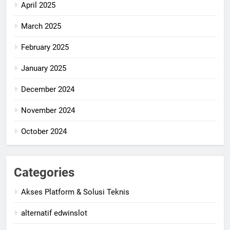
April 2025
March 2025
February 2025
January 2025
December 2024
November 2024
October 2024
Categories
Akses Platform & Solusi Teknis
alternatif edwinslot