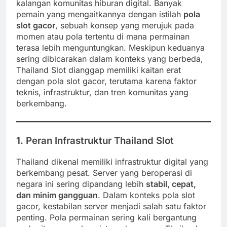
kalangan komunitas hiburan digital. Banyak
pemain yang mengaitkannya dengan istilah
pola
slot gacor
, sebuah konsep yang merujuk pada
momen atau pola tertentu di mana permainan
terasa lebih menguntungkan. Meskipun keduanya
sering dibicarakan dalam konteks yang berbeda,
Thailand Slot dianggap memiliki kaitan erat
dengan pola slot gacor, terutama karena faktor
teknis, infrastruktur, dan tren komunitas yang
berkembang.
1. Peran Infrastruktur Thailand Slot
Thailand dikenal memiliki infrastruktur digital yang
berkembang pesat. Server yang beroperasi di
negara ini sering dipandang lebih
stabil, cepat,
dan minim gangguan
. Dalam konteks pola slot
gacor, kestabilan server menjadi salah satu faktor
penting. Pola permainan sering kali bergantung