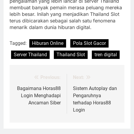
pengalaman yang lebih lancar di server Thailand
membuat banyak pemain merasa peluang mereka
lebih besar. Inilah yang menjadikan Thailand Slot
terus dibicarakan sebagai salah satu fenomena
menarik dalam dunia hiburan digital.
Tagged:
Hiburan Online
Pola Slot Gacor
Server Thailand
Thailand Slot
tren digital
Previous:
Next:
Post
navigation
Bagaimana Horas88
Sistem Autoplay dan
Login Menghadapi
Pengaruhnya
Ancaman Siber
terhadap Horas88
Login