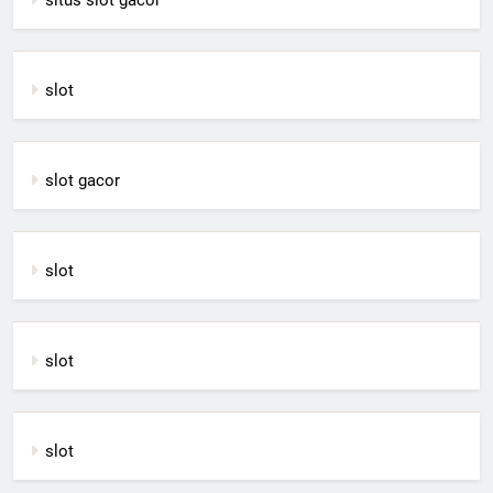
situs slot gacor
slot
slot gacor
slot
slot
slot