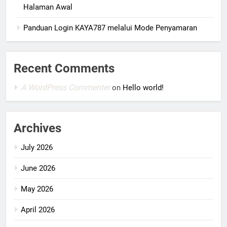
Halaman Awal
Panduan Login KAYA787 melalui Mode Penyamaran
Recent Comments
A WordPress Commenter
on
Hello world!
Archives
July 2026
June 2026
May 2026
April 2026