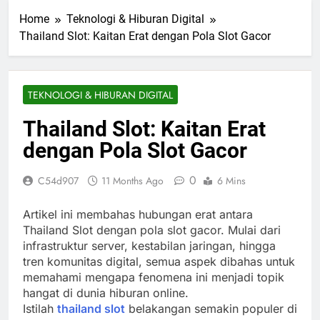
Home
Teknologi & Hiburan Digital
Thailand Slot: Kaitan Erat dengan Pola Slot Gacor
TEKNOLOGI & HIBURAN DIGITAL
Thailand Slot: Kaitan Erat
dengan Pola Slot Gacor
0
C54d907
11 Months Ago
6 Mins
Artikel ini membahas hubungan erat antara
Thailand Slot dengan pola slot gacor. Mulai dari
infrastruktur server, kestabilan jaringan, hingga
tren komunitas digital, semua aspek dibahas untuk
memahami mengapa fenomena ini menjadi topik
hangat di dunia hiburan online.
Istilah
thailand slot
belakangan semakin populer di