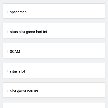
spaceman
situs slot gacor hari ini
SCAM
situs slot
slot gacor hari ini