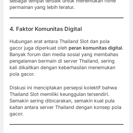
sebagai tempat terbaik untuk menemukan ritme
permainan yang lebih teratur.
4. Faktor Komunitas Digital
Hubungan erat antara Thailand Slot dan pola
gacor juga diperkuat oleh
peran komunitas digital
.
Banyak forum dan media sosial yang membahas
pengalaman bermain di server Thailand, sering
kali dikaitkan dengan keberhasilan menemukan
pola gacor.
Diskusi ini menciptakan persepsi kolektif bahwa
Thailand Slot memiliki keunggulan tersendiri.
Semakin sering dibicarakan, semakin kuat pula
kaitan antara server Thailand dengan konsep pola
gacor.