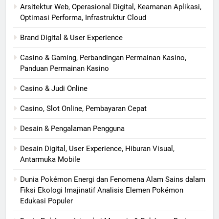
Arsitektur Web, Operasional Digital, Keamanan Aplikasi,
Optimasi Performa, Infrastruktur Cloud
Brand Digital & User Experience
Casino & Gaming, Perbandingan Permainan Kasino,
Panduan Permainan Kasino
Casino & Judi Online
Casino, Slot Online, Pembayaran Cepat
Desain & Pengalaman Pengguna
Desain Digital, User Experience, Hiburan Visual,
Antarmuka Mobile
Dunia Pokémon Energi dan Fenomena Alam Sains dalam
Fiksi Ekologi Imajinatif Analisis Elemen Pokémon
Edukasi Populer