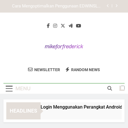
Skip
Cara Login KAYA787 Menggunakan Smartphone
to
secara Praktis
content
Cara Mengatasi KAYA787 Login yang Kembali ke
Halaman Awal
Cara EDWINSLOT Login Menggunakan Perangkat
Android dan iPhone
Cara Mengoptimalkan Penggunaan EDWINSLOT
dalam Aktivitas Harian agar Lebih Terarah
Cara Login KAYA787 Menggunakan Smartphone
secara Praktis
Mike For
Ikuti Visi Dan Misi Kampanye Mike For
Cara Mengatasi KAYA787 Login yang Kembali ke
NEWSLETTER
RANDOM NEWS
Frederick
Halaman Awal
Frederick Untuk Kota Frederick Yang Lebih
Baik.
MENU
ra EDWINSLOT Login Menggunakan Perangkat Android dan i
HEADLINES
Weeks Ago