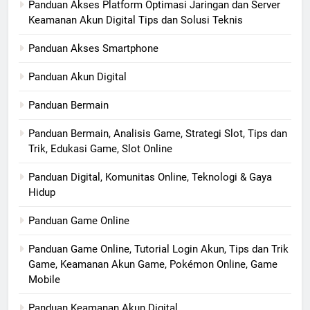
Panduan Akses Platform Optimasi Jaringan dan Server
Keamanan Akun Digital Tips dan Solusi Teknis
Panduan Akses Smartphone
Panduan Akun Digital
Panduan Bermain
Panduan Bermain, Analisis Game, Strategi Slot, Tips dan
Trik, Edukasi Game, Slot Online
Panduan Digital, Komunitas Online, Teknologi & Gaya
Hidup
Panduan Game Online
Panduan Game Online, Tutorial Login Akun, Tips dan Trik
Game, Keamanan Akun Game, Pokémon Online, Game
Mobile
Panduan Keamanan Akun Digital