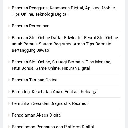
Panduan Pengguna, Keamanan Digital, Aplikasi Mobile,
Tips Online, Teknologi Digital
Panduan Permainan
Panduan Slot Online Daftar Edwinslot Resmi Slot Online
untuk Pemula Sistem Registrasi Aman Tips Bermain
Bertanggung Jawab
Panduan Slot Online, Strategi Bermain, Tips Menang,
Fitur Bonus, Game Online, Hiburan Digital
Panduan Taruhan Online
Parenting, Kesehatan Anak, Edukasi Keluarga
Pemulihan Sesi dan Diagnostik Redirect
Pengalaman Akses Digital
Pengalaman Pengguna dan Platform Digital