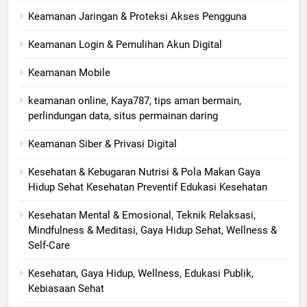
Keamanan Jaringan & Proteksi Akses Pengguna
Keamanan Login & Pemulihan Akun Digital
Keamanan Mobile
keamanan online, Kaya787, tips aman bermain,
perlindungan data, situs permainan daring
Keamanan Siber & Privasi Digital
Kesehatan & Kebugaran Nutrisi & Pola Makan Gaya
Hidup Sehat Kesehatan Preventif Edukasi Kesehatan
Kesehatan Mental & Emosional, Teknik Relaksasi,
Mindfulness & Meditasi, Gaya Hidup Sehat, Wellness &
Self-Care
Kesehatan, Gaya Hidup, Wellness, Edukasi Publik,
Kebiasaan Sehat