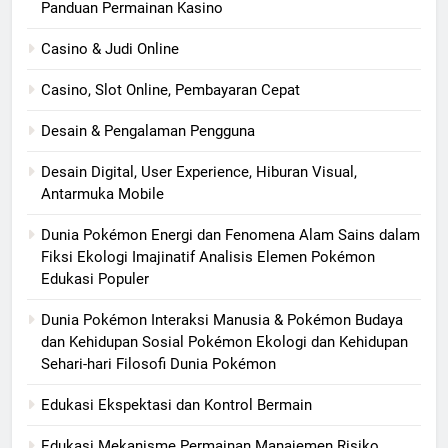
Panduan Permainan Kasino
Casino & Judi Online
Casino, Slot Online, Pembayaran Cepat
Desain & Pengalaman Pengguna
Desain Digital, User Experience, Hiburan Visual,
Antarmuka Mobile
Dunia Pokémon Energi dan Fenomena Alam Sains dalam
Fiksi Ekologi Imajinatif Analisis Elemen Pokémon
Edukasi Populer
Dunia Pokémon Interaksi Manusia & Pokémon Budaya
dan Kehidupan Sosial Pokémon Ekologi dan Kehidupan
Sehari-hari Filosofi Dunia Pokémon
Edukasi Ekspektasi dan Kontrol Bermain
Edukasi Mekanisme Permainan Manajemen Risiko