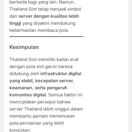
berbeda bagi yang lain. Namun,
Thailand Slot tetap menjadi simbol
dari
server dengan kualitas lebih
tinggi
yang diyakini mendukung
keberhasilan membaca pola.
Kesimpulan
Thailand Slot memiliki kaitan erat
dengan pola slot gacor karena
didukung oleh
infrastruktur digital
yang stabil, kecepatan server,
keamanan, serta pengaruh
komunitas digital
. Semua faktor ini
menciptakan persepsi bahwa
server Thailand lebih unggul dalam
membantu pemain menemukan
pola permainan yang lebih
konsisten.