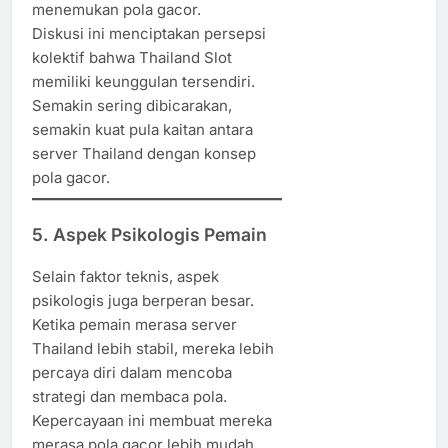
menemukan pola gacor.
Diskusi ini menciptakan persepsi
kolektif bahwa Thailand Slot
memiliki keunggulan tersendiri.
Semakin sering dibicarakan,
semakin kuat pula kaitan antara
server Thailand dengan konsep
pola gacor.
5. Aspek Psikologis Pemain
Selain faktor teknis, aspek
psikologis juga berperan besar.
Ketika pemain merasa server
Thailand lebih stabil, mereka lebih
percaya diri dalam mencoba
strategi dan membaca pola.
Kepercayaan ini membuat mereka
merasa pola gacor lebih mudah