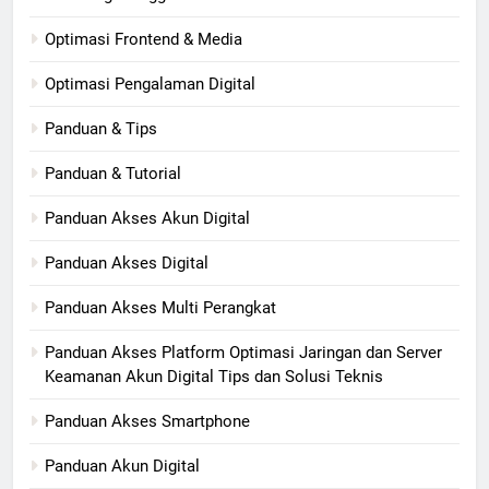
Optimasi Frontend & Media
Optimasi Pengalaman Digital
Panduan & Tips
Panduan & Tutorial
Panduan Akses Akun Digital
Panduan Akses Digital
Panduan Akses Multi Perangkat
Panduan Akses Platform Optimasi Jaringan dan Server
Keamanan Akun Digital Tips dan Solusi Teknis
Panduan Akses Smartphone
Panduan Akun Digital