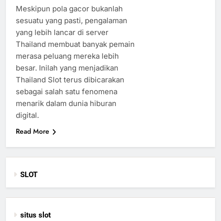
Meskipun pola gacor bukanlah
sesuatu yang pasti, pengalaman
yang lebih lancar di server
Thailand membuat banyak pemain
merasa peluang mereka lebih
besar. Inilah yang menjadikan
Thailand Slot terus dibicarakan
sebagai salah satu fenomena
menarik dalam dunia hiburan
digital.
Read More
SLOT
situs slot