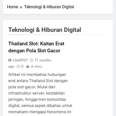
Home
Teknologi & Hiburan Digital
Teknologi & Hiburan Digital
Thailand Slot: Kaitan Erat
dengan Pola Slot Gacor
c54d907
11 months
ago
0
6 mins
Artikel ini membahas hubungan
erat antara Thailand Slot dengan
pola slot gacor. Mulai dari
infrastruktur server, kestabilan
jaringan, hingga tren komunitas
digital, semua aspek dibahas untuk
memahami mengapa fenomena ini