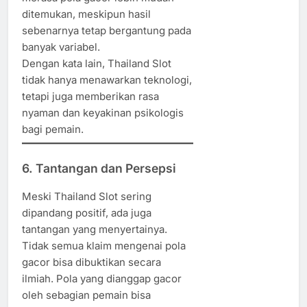
ditemukan, meskipun hasil
sebenarnya tetap bergantung pada
banyak variabel.
Dengan kata lain, Thailand Slot
tidak hanya menawarkan teknologi,
tetapi juga memberikan rasa
nyaman dan keyakinan psikologis
bagi pemain.
6. Tantangan dan Persepsi
Meski Thailand Slot sering
dipandang positif, ada juga
tantangan yang menyertainya.
Tidak semua klaim mengenai pola
gacor bisa dibuktikan secara
ilmiah. Pola yang dianggap gacor
oleh sebagian pemain bisa