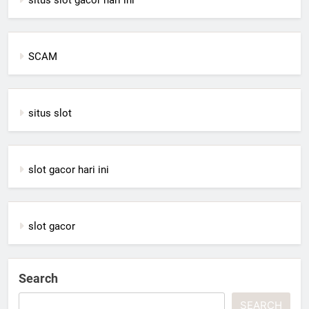
situs slot gacor hari ini
SCAM
situs slot
slot gacor hari ini
slot gacor
Search
SEARCH