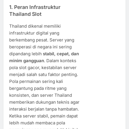
1. Peran Infrastruktur
Thailand Slot
Thailand dikenal memiliki
infrastruktur digital yang
berkembang pesat. Server yang
beroperasi di negara ini sering
dipandang lebih
stabil, cepat, dan
minim gangguan
. Dalam konteks
pola slot gacor, kestabilan server
menjadi salah satu faktor penting.
Pola permainan sering kali
bergantung pada ritme yang
konsisten, dan server Thailand
memberikan dukungan teknis agar
interaksi berjalan tanpa hambatan.
Ketika server stabil, pemain dapat
lebih mudah membaca pola