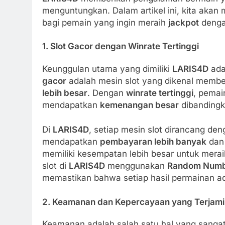
menguntungkan. Dalam artikel ini, kita ak
bagi pemain yang ingin meraih
jackpot
deng
1.
Slot Gacor dengan Winrate Tertinggi
Keunggulan utama yang dimiliki
LARIS4D
ada
gacor
adalah mesin slot yang dikenal memb
lebih besar
. Dengan
winrate tertinggi
, pemai
mendapatkan
kemenangan besar
dibandingk
Di
LARIS4D
, setiap mesin slot dirancang d
mendapatkan
pembayaran lebih banyak
dan 
memiliki kesempatan lebih besar untuk mera
slot di
LARIS4D
menggunakan
Random Numbe
memastikan bahwa setiap hasil permainan a
2.
Keamanan dan Kepercayaan yang Terjami
Keamanan adalah salah satu hal yang sangat 