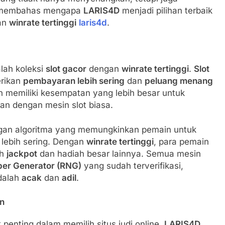
an membahas mengapa
LARIS4D
menjadi pilihan terbaik
an
winrate tertinggi
laris4d
.
lah koleksi
slot gacor
dengan
winrate tertinggi
.
Slot
erikan
pembayaran lebih sering
dan
peluang menang
n memiliki kesempatan yang lebih besar untuk
an dengan mesin slot biasa.
engan algoritma yang memungkinkan pemain untuk
lebih sering. Dengan
winrate tertinggi
, para pemain
ih
jackpot
dan hadiah besar lainnya. Semua mesin
r Generator (RNG)
yang sudah terverifikasi,
dalah
acak
dan
adil
.
n
penting dalam memilih situs judi online.
LARIS4D