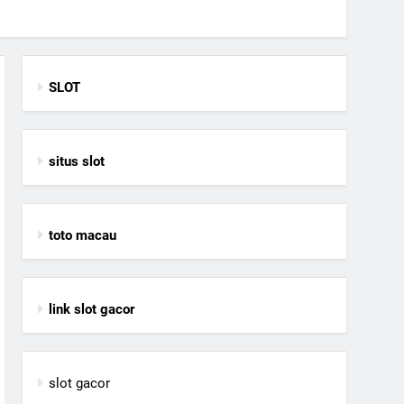
SLOT
situs slot
toto macau
link slot gacor
slot gacor