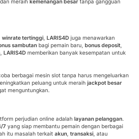
 dan meraih
kemenangan besar
tanpa gangguan
n
winrate tertinggi
,
LARIS4D
juga menawarkan
onus sambutan
bagi pemain baru,
bonus deposit
,
n
,
LARIS4D
memberikan banyak kesempatan untuk
coba berbagai mesin slot tanpa harus mengeluarkan
meningkatkan peluang untuk meraih
jackpot besar
ngat menguntungkan.
tform perjudian online adalah
layanan pelanggan
.
4/7
yang siap membantu pemain dengan berbagai
h itu masalah terkait
akun
,
transaksi
, atau