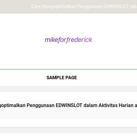
Cara Mengoptimalkan Penggunaan EDWINSLOT dalam 
Cara Login KAYA787 Me
Cara Mengatasi KAYA787
Cara EDWINSLOT Login Menggu
e For Frederick
Cara Mengoptimalkan Penggunaan EDWINSLOT dalam 
 Dan Misi Kampanye Mike For Frederick Untuk Kota Frederick Yan
Cara Login KAYA787 Me
SAMPLE PAGE
Cara Mengatasi KAYA787
Penggunaan EDWINSLOT dalam Aktivitas Harian agar Lebih T