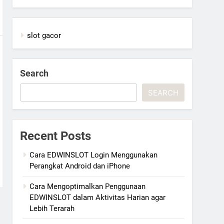
slot gacor
Search
SEARCH
Recent Posts
Cara EDWINSLOT Login Menggunakan
Perangkat Android dan iPhone
Cara Mengoptimalkan Penggunaan
EDWINSLOT dalam Aktivitas Harian agar
Lebih Terarah