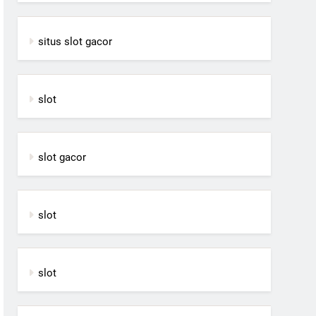
situs slot gacor
slot
slot gacor
slot
slot