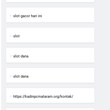
slot gacor hari ini
slot
slot dana
slot dana
https://kadinpcmataram.org/kontak/