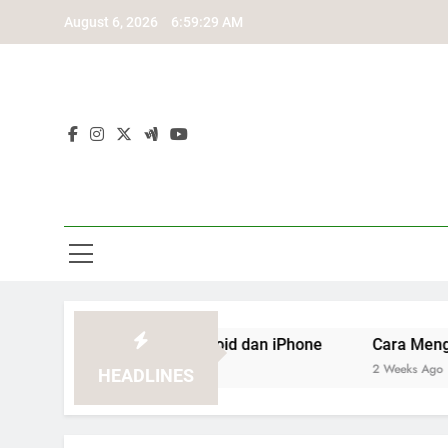
Skip
August 6, 2026
6:59:30 AM
to
content
Mik
Ikuti Visi
 Perangkat Android dan iPhone
Cara Mengoptimalkan 
2 Weeks Ago
HEADLINES