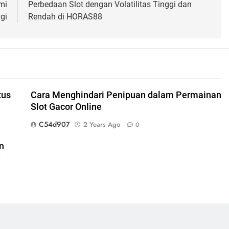
mi
Perbedaan Slot dengan Volatilitas Tinggi dan
gi
Rendah di HORAS88
tus
Cara Menghindari Penipuan dalam Permainan
Slot Gacor Online
C54d907
2 Years Ago
0
n
r