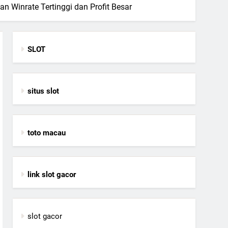
 Winrate Tertinggi dan Profit Besar
SLOT
situs slot
toto macau
link slot gacor
slot gacor