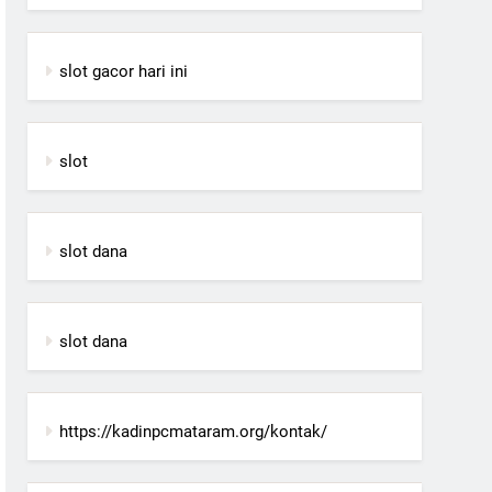
slot gacor hari ini
slot
slot dana
slot dana
https://kadinpcmataram.org/kontak/