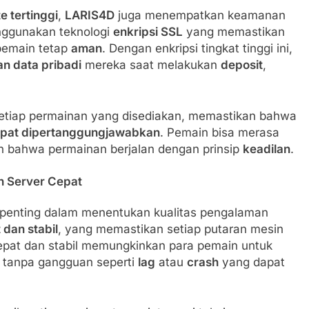
e tertinggi
,
LARIS4D
juga menempatkan keamanan
enggunakan teknologi
enkripsi SSL
yang memastikan
pemain tetap
aman
. Dengan enkripsi tingkat tinggi ini,
n data pribadi
mereka saat melakukan
deposit
,
etiap permainan yang disediakan, memastikan bahwa
dapat dipertanggungjawabkan
. Pemain bisa merasa
n bahwa permainan berjalan dengan prinsip
keadilan
.
n Server Cepat
 penting dalam menentukan kualitas pengalaman
 dan stabil
, yang memastikan setiap putaran mesin
cepat dan stabil memungkinkan para pemain untuk
, tanpa gangguan seperti
lag
atau
crash
yang dapat