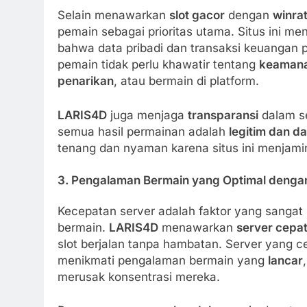
Selain menawarkan
slot gacor
dengan
winrat
pemain sebagai prioritas utama. Situs ini m
bahwa data pribadi dan transaksi keuangan 
pemain tidak perlu khawatir tentang
keamana
penarikan
, atau bermain di platform.
LARIS4D
juga menjaga
transparansi
dalam s
semua hasil permainan adalah
legitim dan 
tenang dan nyaman karena situs ini menjami
3.
Pengalaman Bermain yang Optimal denga
Kecepatan server adalah faktor yang sangat
bermain.
LARIS4D
menawarkan
server cepat
slot berjalan tanpa hambatan. Server yang 
menikmati pengalaman bermain yang
lancar
merusak konsentrasi mereka.