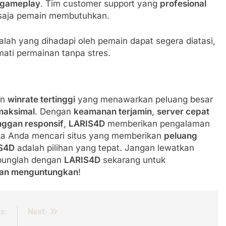
gameplay
. Tim customer support yang
profesional
saja pemain membutuhkan.
alah yang dihadapi oleh pemain dapat segera diatasi,
ti permainan tanpa stres.
an
winrate tertinggi
yang menawarkan peluang besar
 maksimal
. Dengan
keamanan terjamin
,
server cepat
nggan responsif
,
LARIS4D
memberikan pengalaman
ika Anda mencari situs yang memberikan
peluang
S4D
adalah pilihan yang tepat. Jangan lewatkan
bunglah dengan
LARIS4D
sekarang untuk
dan menguntungkan
!
s:
Next: