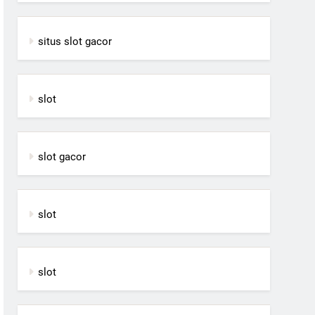
situs slot gacor
slot
slot gacor
slot
slot