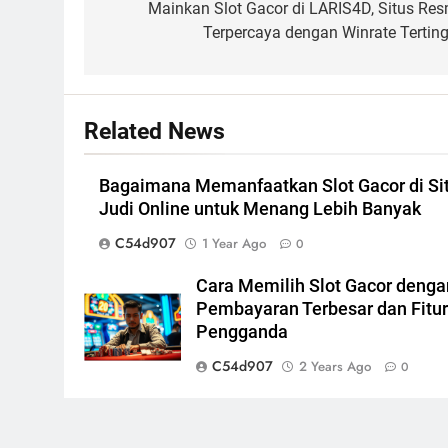
navigation
Mainkan Slot Gacor di LARIS4D, Situs Res
Terpercaya dengan Winrate Terting
Related News
Bagaimana Memanfaatkan Slot Gacor di Si
Judi Online untuk Menang Lebih Banyak
C54d907
1 Year Ago
0
Cara Memilih Slot Gacor denga
Pembayaran Terbesar dan Fitu
Pengganda
C54d907
2 Years Ago
0