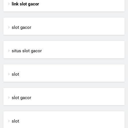
link slot gacor
slot gacor
situs slot gacor
slot
slot gacor
slot