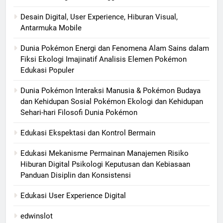
Desain Digital, User Experience, Hiburan Visual,
Antarmuka Mobile
Dunia Pokémon Energi dan Fenomena Alam Sains dalam
Fiksi Ekologi Imajinatif Analisis Elemen Pokémon
Edukasi Populer
Dunia Pokémon Interaksi Manusia & Pokémon Budaya
dan Kehidupan Sosial Pokémon Ekologi dan Kehidupan
Sehari-hari Filosofi Dunia Pokémon
Edukasi Ekspektasi dan Kontrol Bermain
Edukasi Mekanisme Permainan Manajemen Risiko
Hiburan Digital Psikologi Keputusan dan Kebiasaan
Panduan Disiplin dan Konsistensi
Edukasi User Experience Digital
edwinslot