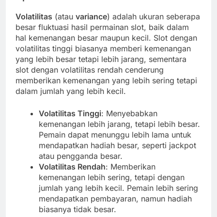
Volatilitas
(atau
variance
) adalah ukuran seberapa
besar fluktuasi hasil permainan slot, baik dalam
hal kemenangan besar maupun kecil. Slot dengan
volatilitas tinggi biasanya memberi kemenangan
yang lebih besar tetapi lebih jarang, sementara
slot dengan volatilitas rendah cenderung
memberikan kemenangan yang lebih sering tetapi
dalam jumlah yang lebih kecil.
Volatilitas Tinggi
: Menyebabkan
kemenangan lebih jarang, tetapi lebih besar.
Pemain dapat menunggu lebih lama untuk
mendapatkan hadiah besar, seperti jackpot
atau pengganda besar.
Volatilitas Rendah
: Memberikan
kemenangan lebih sering, tetapi dengan
jumlah yang lebih kecil. Pemain lebih sering
mendapatkan pembayaran, namun hadiah
biasanya tidak besar.