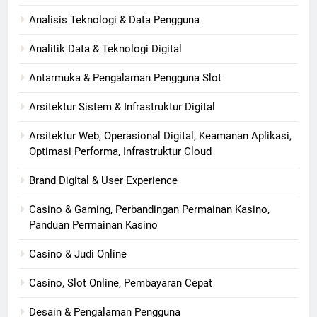
Analisis Teknologi & Data Pengguna
Analitik Data & Teknologi Digital
Antarmuka & Pengalaman Pengguna Slot
Arsitektur Sistem & Infrastruktur Digital
Arsitektur Web, Operasional Digital, Keamanan Aplikasi,
Optimasi Performa, Infrastruktur Cloud
Brand Digital & User Experience
Casino & Gaming, Perbandingan Permainan Kasino,
Panduan Permainan Kasino
Casino & Judi Online
Casino, Slot Online, Pembayaran Cepat
Desain & Pengalaman Pengguna