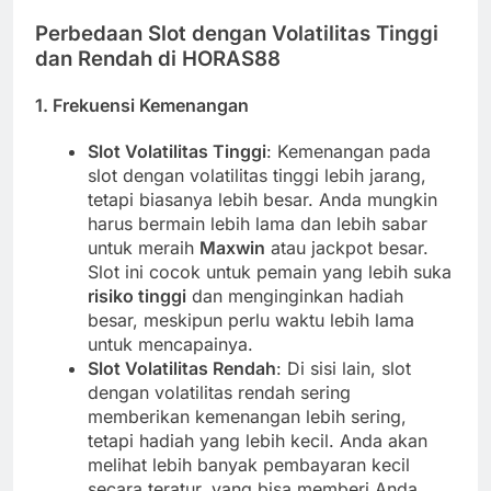
Perbedaan Slot dengan Volatilitas Tinggi
dan Rendah di HORAS88
1.
Frekuensi Kemenangan
Slot Volatilitas Tinggi
: Kemenangan pada
slot dengan volatilitas tinggi lebih jarang,
tetapi biasanya lebih besar. Anda mungkin
harus bermain lebih lama dan lebih sabar
untuk meraih
Maxwin
atau jackpot besar.
Slot ini cocok untuk pemain yang lebih suka
risiko tinggi
dan menginginkan hadiah
besar, meskipun perlu waktu lebih lama
untuk mencapainya.
Slot Volatilitas Rendah
: Di sisi lain, slot
dengan volatilitas rendah sering
memberikan kemenangan lebih sering,
tetapi hadiah yang lebih kecil. Anda akan
melihat lebih banyak pembayaran kecil
secara teratur, yang bisa memberi Anda