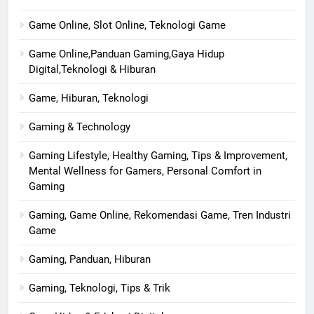
Game Online, Slot Online, Teknologi Game
Game Online,Panduan Gaming,Gaya Hidup
Digital,Teknologi & Hiburan
Game, Hiburan, Teknologi
Gaming & Technology
Gaming Lifestyle, Healthy Gaming, Tips & Improvement,
Mental Wellness for Gamers, Personal Comfort in
Gaming
Gaming, Game Online, Rekomendasi Game, Tren Industri
Game
Gaming, Panduan, Hiburan
Gaming, Teknologi, Tips & Trik