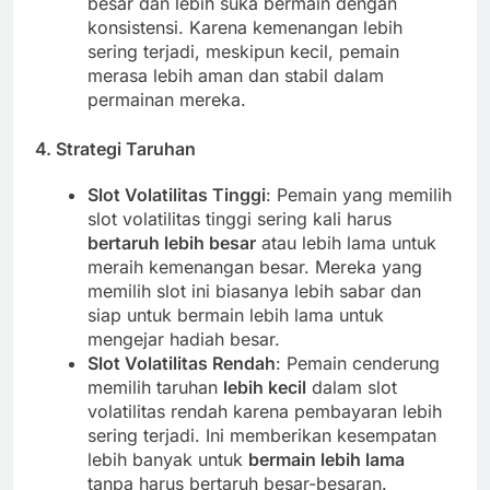
besar dan lebih suka bermain dengan
konsistensi. Karena kemenangan lebih
sering terjadi, meskipun kecil, pemain
merasa lebih aman dan stabil dalam
permainan mereka.
4.
Strategi Taruhan
Slot Volatilitas Tinggi
: Pemain yang memilih
slot volatilitas tinggi sering kali harus
bertaruh lebih besar
atau lebih lama untuk
meraih kemenangan besar. Mereka yang
memilih slot ini biasanya lebih sabar dan
siap untuk bermain lebih lama untuk
mengejar hadiah besar.
Slot Volatilitas Rendah
: Pemain cenderung
memilih taruhan
lebih kecil
dalam slot
volatilitas rendah karena pembayaran lebih
sering terjadi. Ini memberikan kesempatan
lebih banyak untuk
bermain lebih lama
tanpa harus bertaruh besar-besaran.