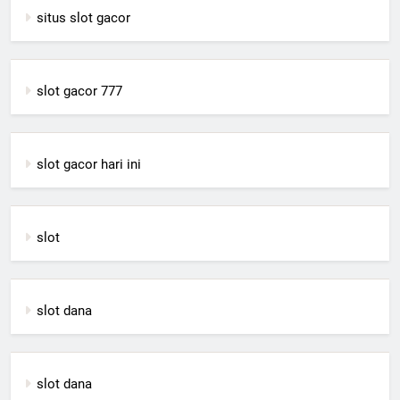
situs slot gacor
slot gacor 777
slot gacor hari ini
slot
slot dana
slot dana