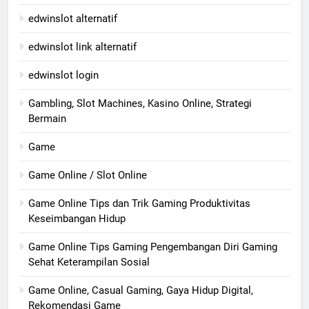
edwinslot alternatif
edwinslot link alternatif
edwinslot login
Gambling, Slot Machines, Kasino Online, Strategi
Bermain
Game
Game Online / Slot Online
Game Online Tips dan Trik Gaming Produktivitas
Keseimbangan Hidup
Game Online Tips Gaming Pengembangan Diri Gaming
Sehat Keterampilan Sosial
Game Online, Casual Gaming, Gaya Hidup Digital,
Rekomendasi Game