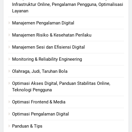
Infrastruktur Online, Pengalaman Pengguna, Optimalisasi
Layanan
Manajemen Pengalaman Digital
Manajemen Risiko & Kesehatan Perilaku
Manajemen Sesi dan Efisiensi Digital
Monitoring & Reliability Engineering
Olahraga, Judi, Taruhan Bola
Optimasi Akses Digital, Panduan Stabilitas Online,
Teknologi Pengguna
Optimasi Frontend & Media
Optimasi Pengalaman Digital
Panduan & Tips