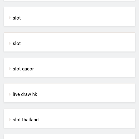
slot
slot
slot gacor
live draw hk
slot thailand