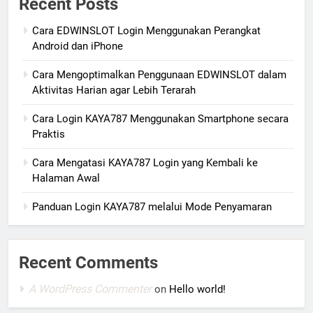
Recent Posts
Cara EDWINSLOT Login Menggunakan Perangkat
Android dan iPhone
Cara Mengoptimalkan Penggunaan EDWINSLOT dalam
Aktivitas Harian agar Lebih Terarah
Cara Login KAYA787 Menggunakan Smartphone secara
Praktis
Cara Mengatasi KAYA787 Login yang Kembali ke
Halaman Awal
Panduan Login KAYA787 melalui Mode Penyamaran
Recent Comments
A WordPress Commenter
on
Hello world!