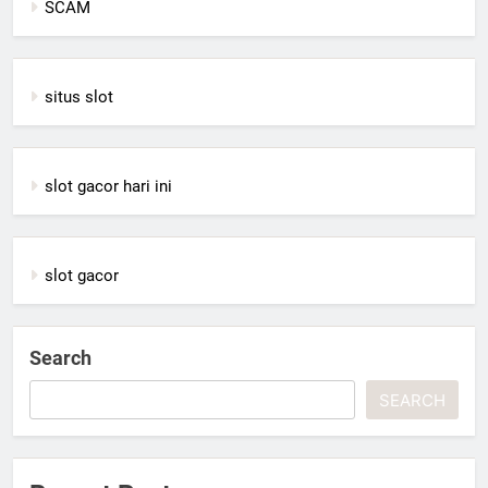
SCAM
situs slot
slot gacor hari ini
slot gacor
Search
SEARCH