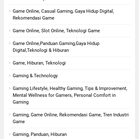
Game Online, Casual Gaming, Gaya Hidup Digital,
Rekomendasi Game
Game Online, Slot Online, Teknologi Game
Game Online,Panduan Gaming,Gaya Hidup
Digital,Teknologi & Hiburan
Game, Hiburan, Teknologi
Gaming & Technology
Gaming Lifestyle, Healthy Gaming, Tips & Improvement,
Mental Wellness for Gamers, Personal Comfort in
Gaming
Gaming, Game Online, Rekomendasi Game, Tren Industri
Game
Gaming, Panduan, Hiburan