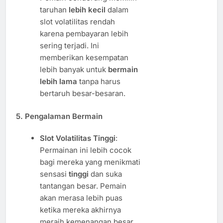
taruhan
lebih kecil
dalam
slot volatilitas rendah
karena pembayaran lebih
sering terjadi. Ini
memberikan kesempatan
lebih banyak untuk
bermain
lebih lama
tanpa harus
bertaruh besar-besaran.
5.
Pengalaman Bermain
Slot Volatilitas Tinggi
:
Permainan ini lebih cocok
bagi mereka yang menikmati
sensasi
tinggi
dan suka
tantangan besar. Pemain
akan merasa lebih puas
ketika mereka akhirnya
meraih kemenangan besar