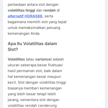
perbedaan antara slot dengan
volatilitas tinggi
dan
rendah
di
alternatif HORAS88
, serta
bagaimana memilih slot yang tepat
untuk memaksimalkan peluang
kemenangan Anda.
Apa Itu Volatilitas dalam
Slot?
Volatilitas
(atau
variance
) adalah
ukuran seberapa besar fluktuasi
hasil permainan slot, baik dalam
hal kemenangan besar maupun
kecil. Slot dengan volatilitas tinggi
biasanya memberi kemenangan
yang lebih besar tetapi lebih
jarang, sementara slot dengan
volatilitas rendah cenderung