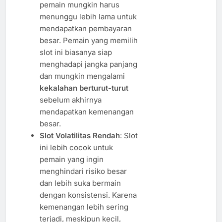
pemain mungkin harus
menunggu lebih lama untuk
mendapatkan pembayaran
besar. Pemain yang memilih
slot ini biasanya siap
menghadapi jangka panjang
dan mungkin mengalami
kekalahan berturut-turut
sebelum akhirnya
mendapatkan kemenangan
besar.
Slot Volatilitas Rendah
: Slot
ini lebih cocok untuk
pemain yang ingin
menghindari risiko besar
dan lebih suka bermain
dengan konsistensi. Karena
kemenangan lebih sering
terjadi, meskipun kecil,