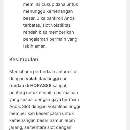
memiliki cukup dana untuk
menunggu kemenangan
besar. Jika bankroll Anda
terbatas, slot volatilitas
rendah bisa memberikan
pengalaman bermain yang
lebih aman.
Kesimpulan
Memahami perbedaan antara slot
dengan
volatilitas tinggi
dan
rendah
di
HORAS88
sangat
penting untuk memilih permainan
yang sesuai dengan gaya bermain
Anda. Slot dengan volatilitas tinggi
memberikan kesempatan untuk
kemenangan besar namun lebih
jarang, sementara slot dengan