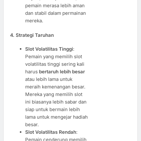
pemain merasa lebih aman
dan stabil dalam permainan
mereka.
4.
Strategi Taruhan
Slot Volatilitas Tinggi
:
Pemain yang memilih slot
volatilitas tinggi sering kali
harus
bertaruh lebih besar
atau lebih lama untuk
meraih kemenangan besar.
Mereka yang memilih slot
ini biasanya lebih sabar dan
siap untuk bermain lebih
lama untuk mengejar hadiah
besar.
Slot Volatilitas Rendah
:
Pemain cenderung memilih