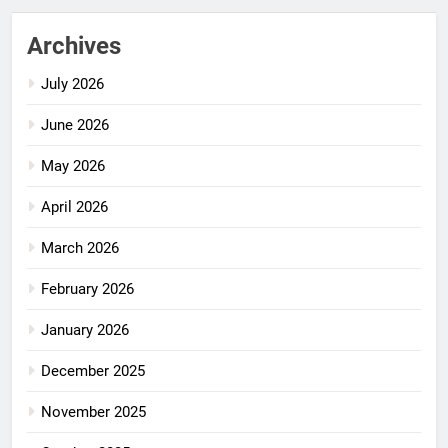
Archives
July 2026
June 2026
May 2026
April 2026
March 2026
February 2026
January 2026
December 2025
November 2025