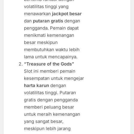
volatilitas tinggi yang
menawarkan
jackpot besar
dan
putaran gratis
dengan
pengganda. Pemain dapat
menikmati kemenangan
besar meskipun
membutuhkan waktu lebih
lama untuk mencapainya.
“Treasure of the Gods”
Slot ini memberi pemain
kesempatan untuk mengejar
harta karun
dengan
volatilitas tinggi. Putaran
gratis dengan pengganda
memberi peluang besar
untuk meraih kemenangan
yang sangat besar,
meskipun lebih jarang