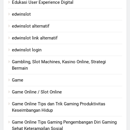
Edukasi User Experience Digital
edwinslot
edwinslot alternatif
edwinslot link alternatif
edwinslot login
Gambling, Slot Machines, Kasino Online, Strategi
Bermain
Game
Game Online / Slot Online
Game Online Tips dan Trik Gaming Produktivitas
Keseimbangan Hidup
Game Online Tips Gaming Pengembangan Diri Gaming
Sehat Keterampilan Sosial