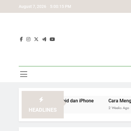
Skip
August 7, 2026
5:00:16 PM
to
content
Mik
Ikuti Visi
 Perangkat Android dan iPhone
Cara Mengoptimalkan 
2 Weeks Ago
HEADLINES