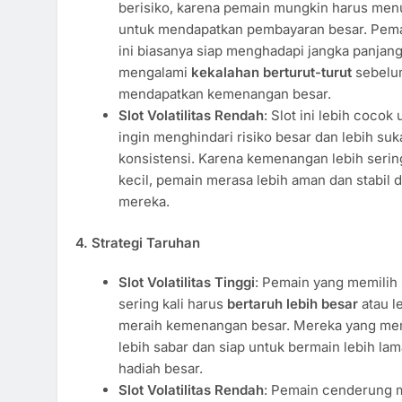
berisiko, karena pemain mungkin harus men
untuk mendapatkan pembayaran besar. Pemai
ini biasanya siap menghadapi jangka panjan
mengalami
kekalahan berturut-turut
sebelum
mendapatkan kemenangan besar.
Slot Volatilitas Rendah
: Slot ini lebih coco
ingin menghindari risiko besar dan lebih su
konsistensi. Karena kemenangan lebih sering
kecil, pemain merasa lebih aman dan stabil
mereka.
4.
Strategi Taruhan
Slot Volatilitas Tinggi
: Pemain yang memilih sl
sering kali harus
bertaruh lebih besar
atau l
meraih kemenangan besar. Mereka yang memil
lebih sabar dan siap untuk bermain lebih la
hadiah besar.
Slot Volatilitas Rendah
: Pemain cenderung 