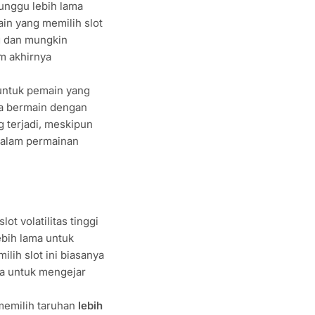
unggu lebih lama
n yang memilih slot
g dan mungkin
 akhirnya
k untuk pemain yang
ka bermain dengan
 terjadi, meskipun
 dalam permainan
ot volatilitas tinggi
ebih lama untuk
ih slot ini biasanya
ma untuk mengejar
memilih taruhan
lebih