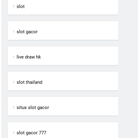
slot
slot gacor
live draw hk
slot thailand
situs slot gacor
slot gacor 777