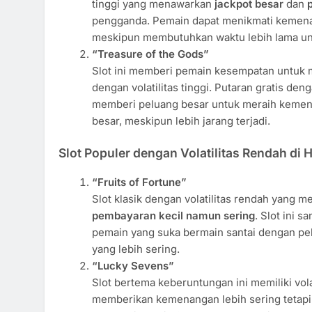
tinggi yang menawarkan
jackpot besar
dan
p
pengganda. Pemain dapat menikmati kemen
meskipun membutuhkan waktu lebih lama un
“Treasure of the Gods”
Slot ini memberi pemain kesempatan untuk
dengan volatilitas tinggi. Putaran gratis de
memberi peluang besar untuk meraih kemen
besar, meskipun lebih jarang terjadi.
Slot Populer dengan Volatilitas Rendah di
“Fruits of Fortune”
Slot klasik dengan volatilitas rendah yang 
pembayaran kecil namun sering
. Slot ini s
pemain yang suka bermain santai dengan p
yang lebih sering.
“Lucky Sevens”
Slot bertema keberuntungan ini memiliki vola
memberikan kemenangan lebih sering tetap