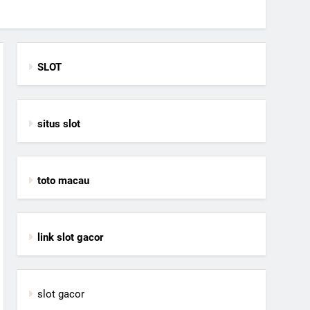
SLOT
situs slot
toto macau
link slot gacor
slot gacor