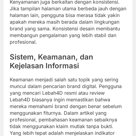
Kenyamanan juga berkaitan dengan konsistensi.
Jika tampilan halaman utama berbeda jauh dengan
halaman lain, pengguna bisa merasa tidak yakin
apakah mereka masih berada dalam lingkungan
brand yang sama. Konsistensi desain membantu
membangun pengalaman yang lebih stabil dan
profesional.
Sistem, Keamanan, dan
Kejelasan Informasi
Keamanan menjadi salah satu topik yang sering
muncul dalam pencarian brand digital. Pengguna
yang mencari Lebah4D resmi atau review
Lebah4D biasanya ingin memastikan bahwa
mereka memahami brand dengan benar sebelum
menggunakan fiturnya. Dalam artikel yang
profesional, pembahasan keamanan sebaiknya
tidak menggunakan klaim mutlak tanpa bukti.
Yang lebih tepat adalah menjelaskan indikator