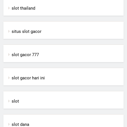
slot thailand
situs slot gacor
slot gacor 777
slot gacor hari ini
slot
slot dana