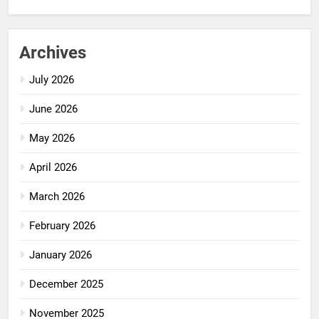
Archives
July 2026
June 2026
May 2026
April 2026
March 2026
February 2026
January 2026
December 2025
November 2025