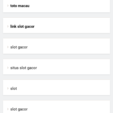
toto macau
link slot gacor
slot gacor
situs slot gacor
slot
slot gacor