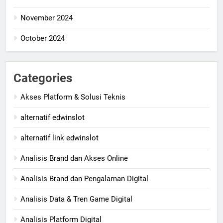
November 2024
October 2024
Categories
Akses Platform & Solusi Teknis
alternatif edwinslot
alternatif link edwinslot
Analisis Brand dan Akses Online
Analisis Brand dan Pengalaman Digital
Analisis Data & Tren Game Digital
Analisis Platform Digital