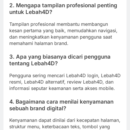
2. Mengapa tampilan profesional penting
untuk Lebah4D?
Tampilan profesional membantu membangun
kesan pertama yang baik, memudahkan navigasi,
dan meningkatkan kenyamanan pengguna saat
memahami halaman brand.
3. Apa yang biasanya dicari pengguna
tentang Lebah4D?
Pengguna sering mencari Lebah4D login, Lebah4D
resmi, Lebah4D alternatif, review Lebah4D, dan
informasi seputar keamanan serta akses mobile.
4. Bagaimana cara menilai kenyamanan
sebuah brand digital?
Kenyamanan dapat dinilai dari kecepatan halaman,
struktur menu, keterbacaan teks, tombol yang