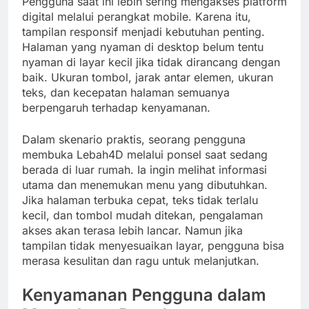
Pengguna saat ini lebih sering mengakses platform
digital melalui perangkat mobile. Karena itu,
tampilan responsif menjadi kebutuhan penting.
Halaman yang nyaman di desktop belum tentu
nyaman di layar kecil jika tidak dirancang dengan
baik. Ukuran tombol, jarak antar elemen, ukuran
teks, dan kecepatan halaman semuanya
berpengaruh terhadap kenyamanan.
Dalam skenario praktis, seorang pengguna
membuka Lebah4D melalui ponsel saat sedang
berada di luar rumah. Ia ingin melihat informasi
utama dan menemukan menu yang dibutuhkan.
Jika halaman terbuka cepat, teks tidak terlalu
kecil, dan tombol mudah ditekan, pengalaman
akses akan terasa lebih lancar. Namun jika
tampilan tidak menyesuaikan layar, pengguna bisa
merasa kesulitan dan ragu untuk melanjutkan.
Kenyamanan Pengguna dalam