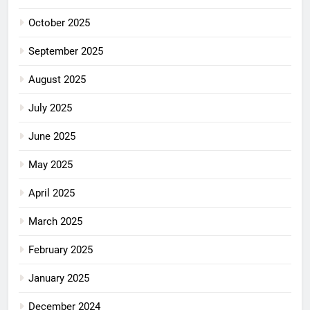
October 2025
September 2025
August 2025
July 2025
June 2025
May 2025
April 2025
March 2025
February 2025
January 2025
December 2024