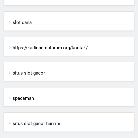
slot dana
https://kadinpcmataram.org/kontak/
situs slot gacor
spaceman
situs slot gacor hari ini