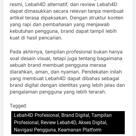
resmi, Lebah4D alternatif, dan review Lebah4D
dapat dimasukkan secara relevan tanpa membuat
artikel terasa dipaksakan. Dengan struktur konten
yang rapi dan pembahasan yang menjawab
kebutuhan pengguna, brand dapat tampil lebih
kuat di hasil pencarian.
Pada akhirnya, tampilan profesional bukan hanya
soal desain visual, tetapi juga tentang bagaimana
sebuah brand membuat pengguna merasa
diarahkan, aman, dan nyaman. Pendekatan inilah
yang membuat Lebah4D dapat dibahas sebagai
brand digital dengan identitas yang lebih jelas dan
pengalaman pengguna yang lebih terarah.
Tagged:
Lebah4D Profesional, Brand Digital, Tampilan
Profesional, Review Lebah4D, Akses Digital,
Navigasi Pengguna, Keamanan Platform