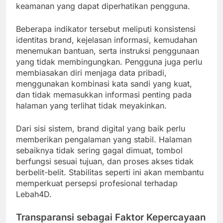
keamanan yang dapat diperhatikan pengguna.
Beberapa indikator tersebut meliputi konsistensi
identitas brand, kejelasan informasi, kemudahan
menemukan bantuan, serta instruksi penggunaan
yang tidak membingungkan. Pengguna juga perlu
membiasakan diri menjaga data pribadi,
menggunakan kombinasi kata sandi yang kuat,
dan tidak memasukkan informasi penting pada
halaman yang terlihat tidak meyakinkan.
Dari sisi sistem, brand digital yang baik perlu
memberikan pengalaman yang stabil. Halaman
sebaiknya tidak sering gagal dimuat, tombol
berfungsi sesuai tujuan, dan proses akses tidak
berbelit-belit. Stabilitas seperti ini akan membantu
memperkuat persepsi profesional terhadap
Lebah4D.
Transparansi sebagai Faktor Kepercayaan