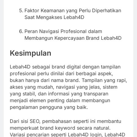
Faktor Keamanan yang Perlu Diperhatikan
Saat Mengakses Lebah4D
Peran Navigasi Profesional dalam
Membangun Kepercayaan Brand Lebah4D
Kesimpulan
Lebah4D sebagai brand digital dengan tampilan
profesional perlu dinilai dari berbagai aspek,
bukan hanya dari nama brand. Tampilan yang rapi,
akses yang mudah, navigasi yang jelas, sistem
yang stabil, dan informasi yang transparan
menjadi elemen penting dalam membangun
pengalaman pengguna yang baik.
Dari sisi SEO, pembahasan seperti ini membantu
memperkuat brand keyword secara natural.
Variasi pencarian seperti Lebah4D login, Lebah4D