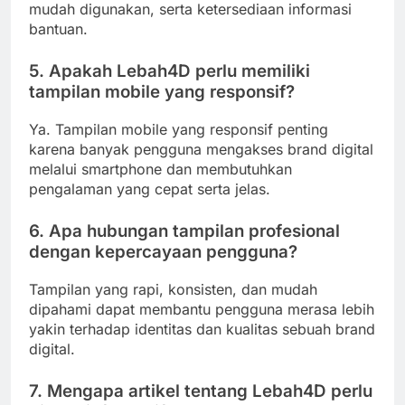
mudah digunakan, serta ketersediaan informasi
bantuan.
5. Apakah Lebah4D perlu memiliki
tampilan mobile yang responsif?
Ya. Tampilan mobile yang responsif penting
karena banyak pengguna mengakses brand digital
melalui smartphone dan membutuhkan
pengalaman yang cepat serta jelas.
6. Apa hubungan tampilan profesional
dengan kepercayaan pengguna?
Tampilan yang rapi, konsisten, dan mudah
dipahami dapat membantu pengguna merasa lebih
yakin terhadap identitas dan kualitas sebuah brand
digital.
7. Mengapa artikel tentang Lebah4D perlu