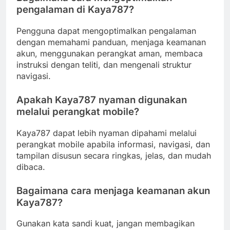
pengalaman di Kaya787?
Pengguna dapat mengoptimalkan pengalaman
dengan memahami panduan, menjaga keamanan
akun, menggunakan perangkat aman, membaca
instruksi dengan teliti, dan mengenali struktur
navigasi.
Apakah Kaya787 nyaman digunakan
melalui perangkat mobile?
Kaya787 dapat lebih nyaman dipahami melalui
perangkat mobile apabila informasi, navigasi, dan
tampilan disusun secara ringkas, jelas, dan mudah
dibaca.
Bagaimana cara menjaga keamanan akun
Kaya787?
Gunakan kata sandi kuat, jangan membagikan