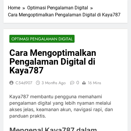
Home
Optimasi Pengalaman Digital
Cara Mengoptimalkan Pengalaman Digital di Kaya787
OPTIMASI PENGALAMAN DIGITAL
Cara Mengoptimalkan
Pengalaman Digital di
Kaya787
0
C54d907
3 Months Ago
16 Mins
Kaya787 membantu pengguna memahami
pengalaman digital yang lebih nyaman melalui
akses jelas, keamanan akun, navigasi rapi, dan
panduan praktis.
Mengenal Kaya787 dalam