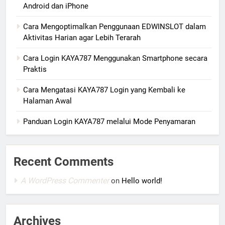
Android dan iPhone
Cara Mengoptimalkan Penggunaan EDWINSLOT dalam
Aktivitas Harian agar Lebih Terarah
Cara Login KAYA787 Menggunakan Smartphone secara
Praktis
Cara Mengatasi KAYA787 Login yang Kembali ke
Halaman Awal
Panduan Login KAYA787 melalui Mode Penyamaran
Recent Comments
A WordPress Commenter
on
Hello world!
Archives