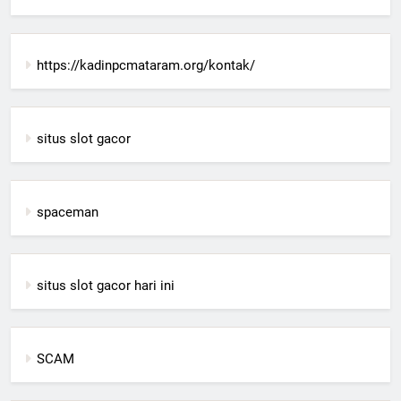
https://kadinpcmataram.org/kontak/
situs slot gacor
spaceman
situs slot gacor hari ini
SCAM