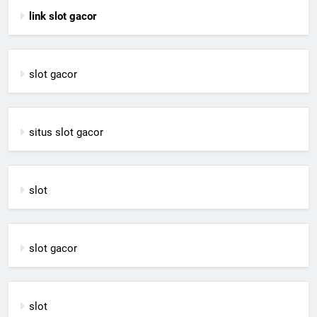
link slot gacor
slot gacor
situs slot gacor
slot
slot gacor
slot