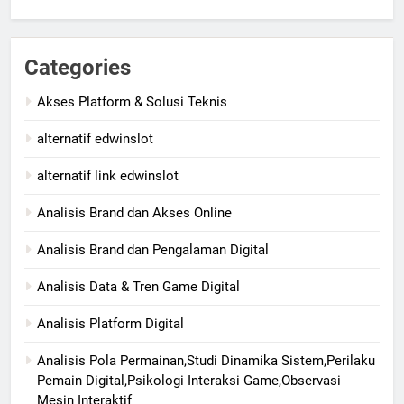
Categories
Akses Platform & Solusi Teknis
alternatif edwinslot
alternatif link edwinslot
Analisis Brand dan Akses Online
Analisis Brand dan Pengalaman Digital
Analisis Data & Tren Game Digital
Analisis Platform Digital
Analisis Pola Permainan,Studi Dinamika Sistem,Perilaku
Pemain Digital,Psikologi Interaksi Game,Observasi
Mesin Interaktif