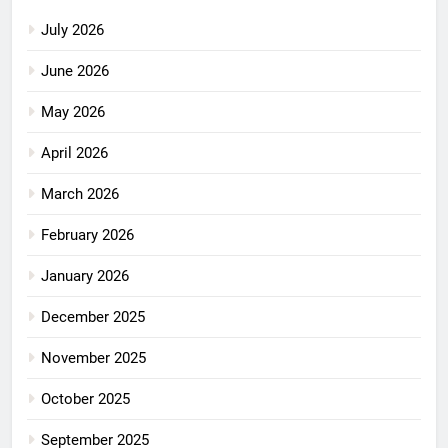
July 2026
June 2026
May 2026
April 2026
March 2026
February 2026
January 2026
December 2025
November 2025
October 2025
September 2025