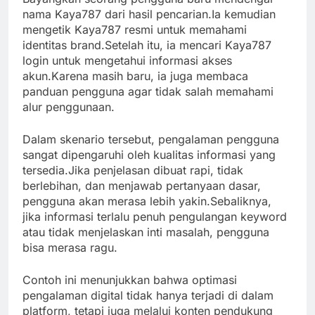
nama Kaya787 dari hasil pencarian.Ia kemudian
mengetik Kaya787 resmi untuk memahami
identitas brand.Setelah itu, ia mencari Kaya787
login untuk mengetahui informasi akses
akun.Karena masih baru, ia juga membaca
panduan pengguna agar tidak salah memahami
alur penggunaan.
Dalam skenario tersebut, pengalaman pengguna
sangat dipengaruhi oleh kualitas informasi yang
tersedia.Jika penjelasan dibuat rapi, tidak
berlebihan, dan menjawab pertanyaan dasar,
pengguna akan merasa lebih yakin.Sebaliknya,
jika informasi terlalu penuh pengulangan keyword
atau tidak menjelaskan inti masalah, pengguna
bisa merasa ragu.
Contoh ini menunjukkan bahwa optimasi
pengalaman digital tidak hanya terjadi di dalam
platform, tetapi juga melalui konten pendukung