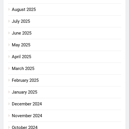
August 2025
July 2025
June 2025
May 2025
April 2025
March 2025
February 2025
January 2025
December 2024
November 2024
October 2024