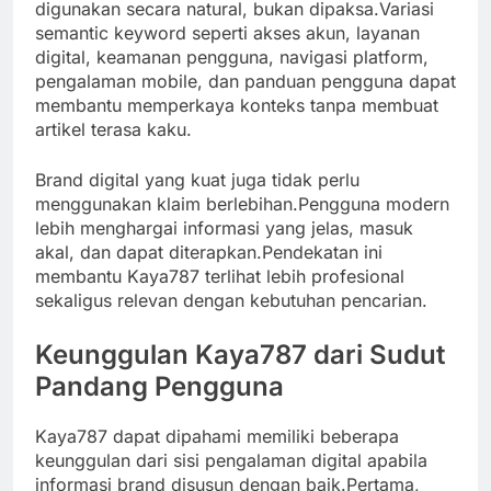
digunakan secara natural, bukan dipaksa.Variasi
semantic keyword seperti akses akun, layanan
digital, keamanan pengguna, navigasi platform,
pengalaman mobile, dan panduan pengguna dapat
membantu memperkaya konteks tanpa membuat
artikel terasa kaku.
Brand digital yang kuat juga tidak perlu
menggunakan klaim berlebihan.Pengguna modern
lebih menghargai informasi yang jelas, masuk
akal, dan dapat diterapkan.Pendekatan ini
membantu Kaya787 terlihat lebih profesional
sekaligus relevan dengan kebutuhan pencarian.
Keunggulan Kaya787 dari Sudut
Pandang Pengguna
Kaya787 dapat dipahami memiliki beberapa
keunggulan dari sisi pengalaman digital apabila
informasi brand disusun dengan baik.Pertama,