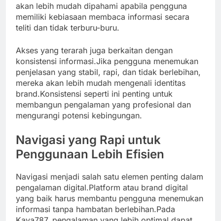
akan lebih mudah dipahami apabila pengguna
memiliki kebiasaan membaca informasi secara
teliti dan tidak terburu-buru.
Akses yang terarah juga berkaitan dengan
konsistensi informasi.Jika pengguna menemukan
penjelasan yang stabil, rapi, dan tidak berlebihan,
mereka akan lebih mudah mengenali identitas
brand.Konsistensi seperti ini penting untuk
membangun pengalaman yang profesional dan
mengurangi potensi kebingungan.
Navigasi yang Rapi untuk
Penggunaan Lebih Efisien
Navigasi menjadi salah satu elemen penting dalam
pengalaman digital.Platform atau brand digital
yang baik harus membantu pengguna menemukan
informasi tanpa hambatan berlebihan.Pada
Kaya787, pengalaman yang lebih optimal dapat