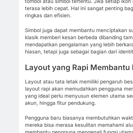
tombol atau simbol tertentu. Jika setiap ikon
terasa lebih cepat. Hal ini sangat penting
ringkas dan efisien.
Simbol juga dapat membantu menciptakan su
klasik memberi kesan berbeda dibanding tamp
mendapatkan pengalaman yang lebih berkarak
hiasan, tetapi juga sebagai bagian dari identi
Layout yang Rapi Membantu
Layout atau tata letak memiliki pengaruh be
layout rapi akan memudahkan pengguna mene
yang ideal perlu menyusun elemen utama seca
akun, hingga fitur pendukung.
Pengguna baru biasanya membutuhkan waktu u
mereka bisa merasa kesulitan memahami alu
membantu pengguna mengenali fungsi utama