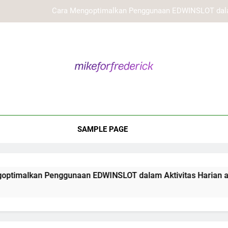
Cara Mengoptimalkan Penggunaan EDWINSLOT dalam 
Cara Login KAYA787 Me
Cara Mengatasi KAYA787
Cara EDWINSLOT Login Menggu
e For Frederick
Cara Mengoptimalkan Penggunaan EDWINSLOT dalam 
 Dan Misi Kampanye Mike For Frederick Untuk Kota Frederick Yan
Cara Login KAYA787 Me
SAMPLE PAGE
Cara Mengatasi KAYA787
Penggunaan EDWINSLOT dalam Aktivitas Harian agar Lebih T