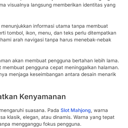
ema visualnya langsung memberikan identitas yang
 menunjukkan informasi utama tanpa membuat
i tombol, ikon, menu, dan teks perlu ditempatkan
ahami arah navigasi tanpa harus menebak-nebak
yaman akan membuat pengguna bertahan lebih lama.
apat membuat pengguna cepat meninggalkan halaman.
iknya menjaga keseimbangan antara desain menarik
atkan Kenyamanan
emengaruhi suasana. Pada
Slot Mahjong
, warna
a klasik, elegan, atau dinamis. Warna yang tepat
 tanpa mengganggu fokus pengguna.