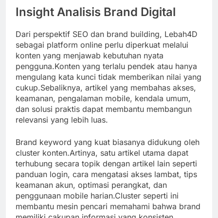
Insight Analisis Brand Digital
Dari perspektif SEO dan brand building, Lebah4D
sebagai platform online perlu diperkuat melalui
konten yang menjawab kebutuhan nyata
pengguna.Konten yang terlalu pendek atau hanya
mengulang kata kunci tidak memberikan nilai yang
cukup.Sebaliknya, artikel yang membahas akses,
keamanan, pengalaman mobile, kendala umum,
dan solusi praktis dapat membantu membangun
relevansi yang lebih luas.
Brand keyword yang kuat biasanya didukung oleh
cluster konten.Artinya, satu artikel utama dapat
terhubung secara topik dengan artikel lain seperti
panduan login, cara mengatasi akses lambat, tips
keamanan akun, optimasi perangkat, dan
penggunaan mobile harian.Cluster seperti ini
membantu mesin pencari memahami bahwa brand
memiliki cakupan informasi yang konsisten.