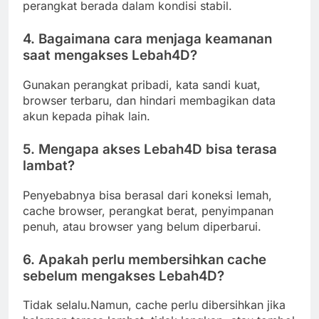
perangkat berada dalam kondisi stabil.
4. Bagaimana cara menjaga keamanan
saat mengakses Lebah4D?
Gunakan perangkat pribadi, kata sandi kuat,
browser terbaru, dan hindari membagikan data
akun kepada pihak lain.
5. Mengapa akses Lebah4D bisa terasa
lambat?
Penyebabnya bisa berasal dari koneksi lemah,
cache browser, perangkat berat, penyimpanan
penuh, atau browser yang belum diperbarui.
6. Apakah perlu membersihkan cache
sebelum mengakses Lebah4D?
Tidak selalu.Namun, cache perlu dibersihkan jika