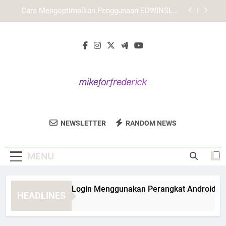
Skip
Cara Login KAYA787 Menggunakan Smartphone
to
secara Praktis
content
Cara Mengatasi KAYA787 Login yang Kembali ke
Halaman Awal
Cara EDWINSLOT Login Menggunakan Perangkat
Android dan iPhone
Cara Mengoptimalkan Penggunaan EDWINSLOT
dalam Aktivitas Harian agar Lebih Terarah
Cara Login KAYA787 Menggunakan Smartphone
secara Praktis
Mike For
Ikuti Visi Dan Misi Kampanye Mike For
Cara Mengatasi KAYA787 Login yang Kembali ke
NEWSLETTER
RANDOM NEWS
Frederick
Halaman Awal
Frederick Untuk Kota Frederick Yang Lebih
Baik.
MENU
ra EDWINSLOT Login Menggunakan Perangkat Android dan i
HEADLINES
Weeks Ago