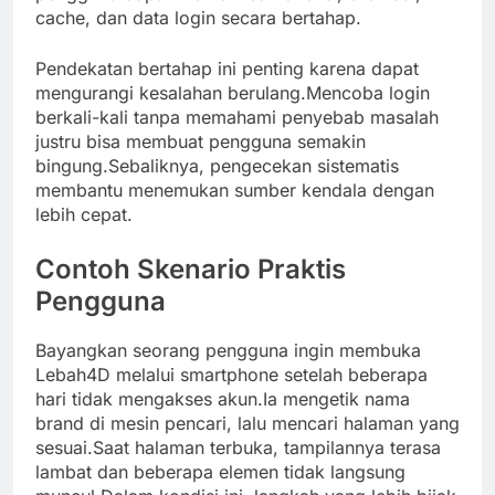
cache, dan data login secara bertahap.
Pendekatan bertahap ini penting karena dapat
mengurangi kesalahan berulang.Mencoba login
berkali-kali tanpa memahami penyebab masalah
justru bisa membuat pengguna semakin
bingung.Sebaliknya, pengecekan sistematis
membantu menemukan sumber kendala dengan
lebih cepat.
Contoh Skenario Praktis
Pengguna
Bayangkan seorang pengguna ingin membuka
Lebah4D melalui smartphone setelah beberapa
hari tidak mengakses akun.Ia mengetik nama
brand di mesin pencari, lalu mencari halaman yang
sesuai.Saat halaman terbuka, tampilannya terasa
lambat dan beberapa elemen tidak langsung