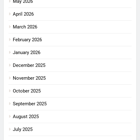
May 2026
April 2026
March 2026
February 2026
January 2026
December 2025
November 2025
October 2025
September 2025
August 2025
July 2025