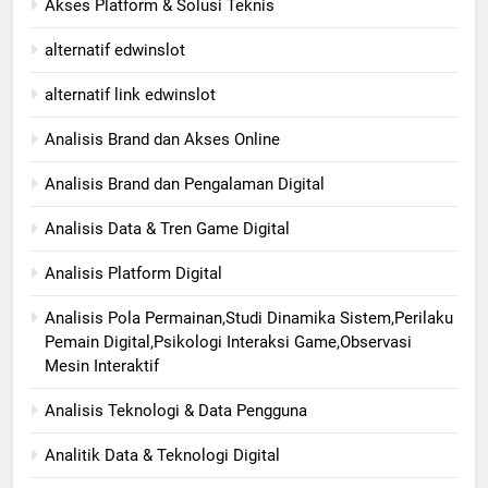
Akses Platform & Solusi Teknis
alternatif edwinslot
alternatif link edwinslot
Analisis Brand dan Akses Online
Analisis Brand dan Pengalaman Digital
Analisis Data & Tren Game Digital
Analisis Platform Digital
Analisis Pola Permainan,Studi Dinamika Sistem,Perilaku
Pemain Digital,Psikologi Interaksi Game,Observasi
Mesin Interaktif
Analisis Teknologi & Data Pengguna
Analitik Data & Teknologi Digital