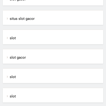
situs slot gacor
slot
slot gacor
slot
slot