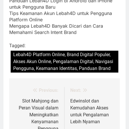
Panduan Lebah4D Login di Android dan iPhone
untuk Pengguna Baru
Tips Keamanan Akun Lebah4D untuk Pengguna
Platform Online
Mengapa Lebah4D Banyak Dicari dan Cara
Memahami Search Intent Brand
Tagged:
Lebah4D Platform Online, Brand Digital Populer,
Akses Akun Online, Pengalaman Digital, Navigasi
Pengguna, Keamanan Identitas, Panduan Brand
Previous:
Next:
Post
navigation
Slot Mahjong dan
Edwinslot dan
Peran Visual dalam
Kemudahan Akses
Meningkatkan
untuk Pengalaman
Kenyamanan
Lebih Nyaman
Pengguna