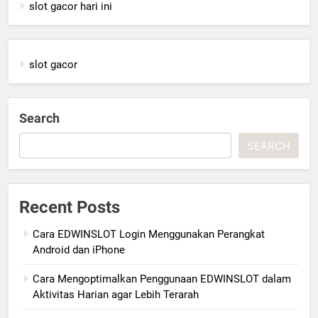
slot gacor hari ini
slot gacor
Search
SEARCH
Recent Posts
Cara EDWINSLOT Login Menggunakan Perangkat
Android dan iPhone
Cara Mengoptimalkan Penggunaan EDWINSLOT dalam
Aktivitas Harian agar Lebih Terarah