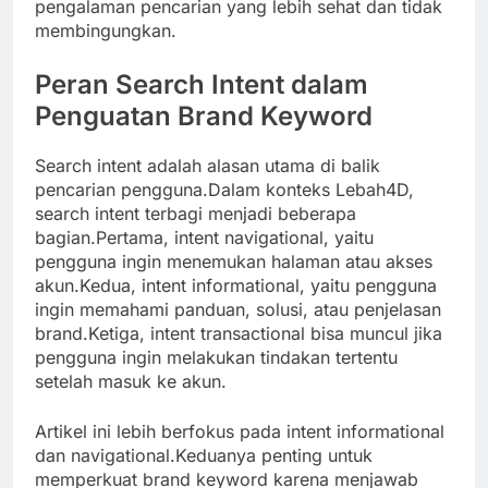
pengalaman pencarian yang lebih sehat dan tidak
membingungkan.
Peran Search Intent dalam
Penguatan Brand Keyword
Search intent adalah alasan utama di balik
pencarian pengguna.Dalam konteks Lebah4D,
search intent terbagi menjadi beberapa
bagian.Pertama, intent navigational, yaitu
pengguna ingin menemukan halaman atau akses
akun.Kedua, intent informational, yaitu pengguna
ingin memahami panduan, solusi, atau penjelasan
brand.Ketiga, intent transactional bisa muncul jika
pengguna ingin melakukan tindakan tertentu
setelah masuk ke akun.
Artikel ini lebih berfokus pada intent informational
dan navigational.Keduanya penting untuk
memperkuat brand keyword karena menjawab