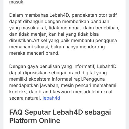
masuk.
Dalam membahas Lebah4D, pendekatan otoritatif
dapat dibangun dengan memberikan panduan
yang masuk akal, tidak membuat klaim berlebihan,
dan tidak menjanjikan hal yang tidak bisa
dibuktikan.Artikel yang baik membantu pengguna
memahami situasi, bukan hanya mendorong
mereka mencari brand.
Dengan gaya penulisan yang informatif, Lebah4D
dapat diposisikan sebagai brand digital yang
memiliki ekosistem informasi rapi.Pengguna
mendapatkan jawaban, mesin pencari memahami
konteks, dan brand keyword menjadi lebih kuat
secara natural.
lebah4d
FAQ Seputar Lebah4D sebagai
Platform Online