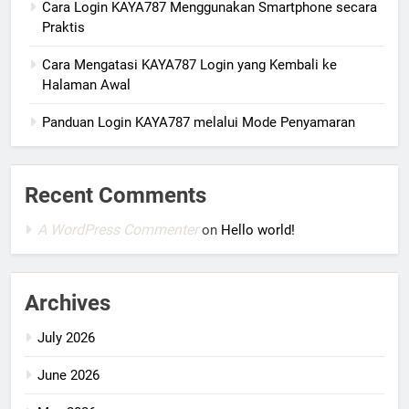
Cara Login KAYA787 Menggunakan Smartphone secara
Praktis
Cara Mengatasi KAYA787 Login yang Kembali ke
Halaman Awal
Panduan Login KAYA787 melalui Mode Penyamaran
Recent Comments
A WordPress Commenter
on
Hello world!
Archives
July 2026
June 2026