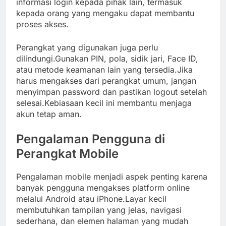
informasi login kepada pihak lain, termasuk
kepada orang yang mengaku dapat membantu
proses akses.
Perangkat yang digunakan juga perlu
dilindungi.Gunakan PIN, pola, sidik jari, Face ID,
atau metode keamanan lain yang tersedia.Jika
harus mengakses dari perangkat umum, jangan
menyimpan password dan pastikan logout setelah
selesai.Kebiasaan kecil ini membantu menjaga
akun tetap aman.
Pengalaman Pengguna di
Perangkat Mobile
Pengalaman mobile menjadi aspek penting karena
banyak pengguna mengakses platform online
melalui Android atau iPhone.Layar kecil
membutuhkan tampilan yang jelas, navigasi
sederhana, dan elemen halaman yang mudah