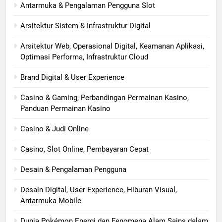
Antarmuka & Pengalaman Pengguna Slot
Arsitektur Sistem & Infrastruktur Digital
Arsitektur Web, Operasional Digital, Keamanan Aplikasi,
Optimasi Performa, Infrastruktur Cloud
Brand Digital & User Experience
Casino & Gaming, Perbandingan Permainan Kasino,
Panduan Permainan Kasino
Casino & Judi Online
Casino, Slot Online, Pembayaran Cepat
Desain & Pengalaman Pengguna
Desain Digital, User Experience, Hiburan Visual,
Antarmuka Mobile
Dunia Pokémon Energi dan Fenomena Alam Sains dalam