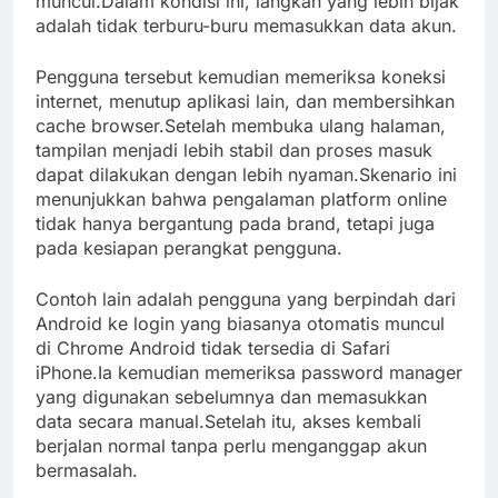
muncul.Dalam kondisi ini, langkah yang lebih bijak
adalah tidak terburu-buru memasukkan data akun.
Pengguna tersebut kemudian memeriksa koneksi
internet, menutup aplikasi lain, dan membersihkan
cache browser.Setelah membuka ulang halaman,
tampilan menjadi lebih stabil dan proses masuk
dapat dilakukan dengan lebih nyaman.Skenario ini
menunjukkan bahwa pengalaman platform online
tidak hanya bergantung pada brand, tetapi juga
pada kesiapan perangkat pengguna.
Contoh lain adalah pengguna yang berpindah dari
Android ke login yang biasanya otomatis muncul
di Chrome Android tidak tersedia di Safari
iPhone.Ia kemudian memeriksa password manager
yang digunakan sebelumnya dan memasukkan
data secara manual.Setelah itu, akses kembali
berjalan normal tanpa perlu menganggap akun
bermasalah.