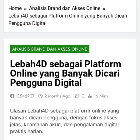
Home
Analisis Brand dan Akses Online
Lebah4D sebagai Platform Online yang Banyak Dicari
Pengguna Digital
ANALISIS BRAND DAN AKSES ONLINE
Lebah4D sebagai Platform
Online yang Banyak Dicari
Pengguna Digital
0
C54d907
2 Months Ago
16 Mins
Ulasan Lebah4D sebagai platform online yang
banyak dicari pengguna, dengan fokus akses
jelas, keamanan akun, dan pengalaman digital
praktis harian.