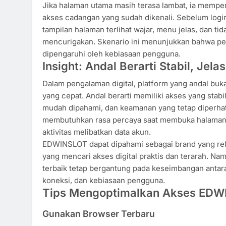
Jika halaman utama masih terasa lambat, ia mempe
akses cadangan yang sudah dikenali. Sebelum logi
tampilan halaman terlihat wajar, menu jelas, dan tid
mencurigakan. Skenario ini menunjukkan bahwa pe
dipengaruhi oleh kebiasaan pengguna.
Insight: Andal Berarti Stabil, Jel
Dalam pengalaman digital, platform yang andal buk
yang cepat. Andal berarti memiliki akses yang stabil
mudah dipahami, dan keamanan yang tetap diperha
membutuhkan rasa percaya saat membuka halaman,
aktivitas melibatkan data akun.
EDWINSLOT dapat dipahami sebagai brand yang re
yang mencari akses digital praktis dan terarah. N
terbaik tetap bergantung pada keseimbangan antara
koneksi, dan kebiasaan pengguna.
Tips Mengoptimalkan Akses ED
Gunakan Browser Terbaru