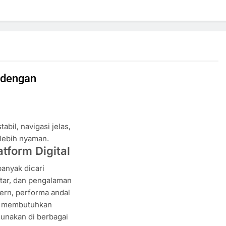
 dengan
il, navigasi jelas,
lebih nyaman.
form Digital
anyak dicari
ftar, dan pengalaman
ern, performa andal
na membutuhkan
gunakan di berbagai