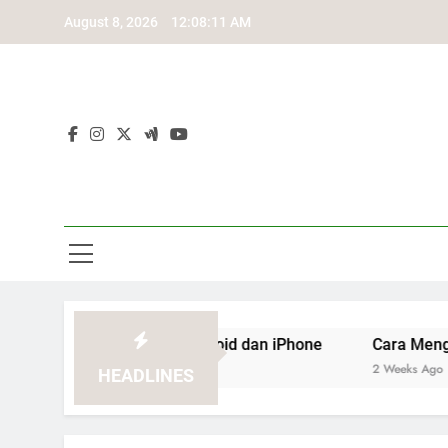
Skip
August 8, 2026
12:08:12 AM
to
content
Mik
Ikuti Visi
 Perangkat Android dan iPhone
Cara Mengoptimalkan 
2 Weeks Ago
HEADLINES