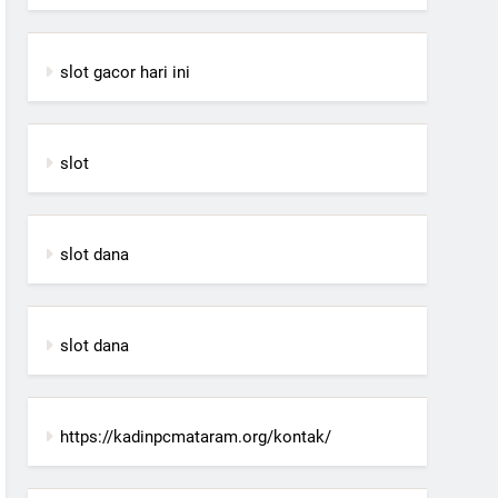
slot gacor hari ini
slot
slot dana
slot dana
https://kadinpcmataram.org/kontak/