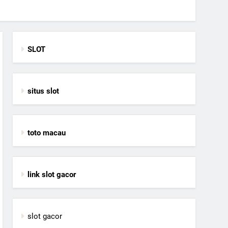
SLOT
situs slot
toto macau
link slot gacor
slot gacor