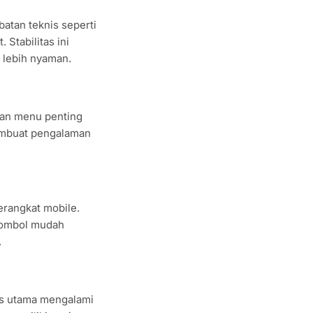
tan teknis seperti
 Stabilitas ini
 lebih nyaman.
an menu penting
membuat pengalaman
rangkat mobile.
 tombol mudah
.
ses utama mengalami