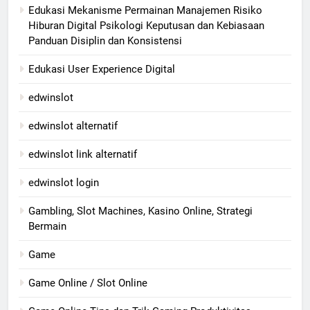
Edukasi Mekanisme Permainan Manajemen Risiko
Hiburan Digital Psikologi Keputusan dan Kebiasaan
Panduan Disiplin dan Konsistensi
Edukasi User Experience Digital
edwinslot
edwinslot alternatif
edwinslot link alternatif
edwinslot login
Gambling, Slot Machines, Kasino Online, Strategi
Bermain
Game
Game Online / Slot Online