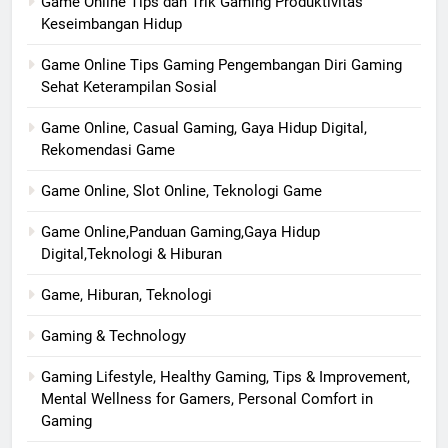
Game Online Tips dan Trik Gaming Produktivitas
Keseimbangan Hidup
Game Online Tips Gaming Pengembangan Diri Gaming
Sehat Keterampilan Sosial
Game Online, Casual Gaming, Gaya Hidup Digital,
Rekomendasi Game
Game Online, Slot Online, Teknologi Game
Game Online,Panduan Gaming,Gaya Hidup
Digital,Teknologi & Hiburan
Game, Hiburan, Teknologi
Gaming & Technology
Gaming Lifestyle, Healthy Gaming, Tips & Improvement,
Mental Wellness for Gamers, Personal Comfort in
Gaming