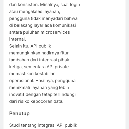
dan konsisten. Misalnya, saat login
atau mengakses layanan,
pengguna tidak menyadari bahwa
di belakang layar ada komunikasi
antara puluhan microservices
internal.
Selain itu, API publik
memungkinkan hadirnya fitur
tambahan dari integrasi pihak
ketiga, sementara API private
memastikan kestabilan
operasional. Hasilnya, pengguna
menikmati layanan yang lebih
inovatif dengan tetap terlindungi
dari risiko kebocoran data.
Penutup
Studi tentang integrasi API publik