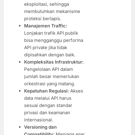
eksploitasi, sehingga
membutuhkan mekanisme
proteksi berlapis.
Manajemen Traffic:
Lonjakan trafik API publik
bisa mengganggu performa
API private jika tidak
dipisahkan dengan baik.
Kompleksitas Infrastruktur:
Pengelolaan API dalam
jumlah besar memerlukan
orkestrasi yang matang.
Kepatuhan Regulasi:
Akses
data melalui API harus
sesuai dengan standar
privasi dan keamanan
internasional.
Versioning dan
Compatibility:
Menjaga agar