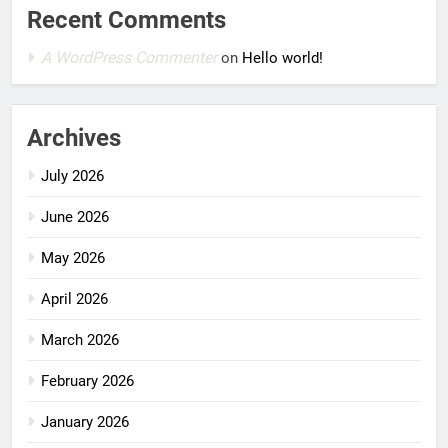
Recent Comments
A WordPress Commenter
on
Hello world!
Archives
July 2026
June 2026
May 2026
April 2026
March 2026
February 2026
January 2026