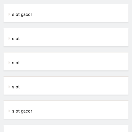
slot gacor
slot
slot
slot
slot gacor