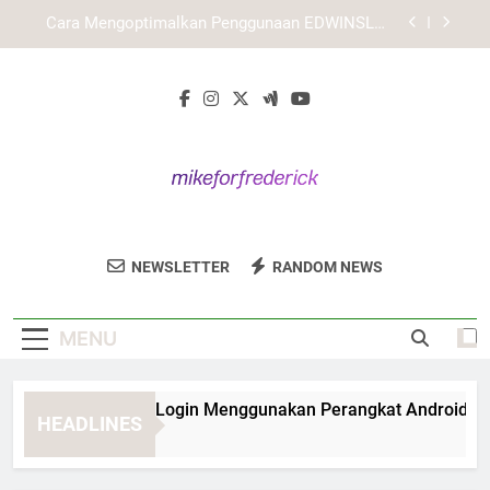
Skip
Cara Login KAYA787 Menggunakan Smartphone
to
secara Praktis
content
Cara Mengatasi KAYA787 Login yang Kembali ke
Halaman Awal
Cara EDWINSLOT Login Menggunakan Perangkat
Android dan iPhone
Cara Mengoptimalkan Penggunaan EDWINSLOT
dalam Aktivitas Harian agar Lebih Terarah
Cara Login KAYA787 Menggunakan Smartphone
secara Praktis
Mike For
Ikuti Visi Dan Misi Kampanye Mike For
Cara Mengatasi KAYA787 Login yang Kembali ke
NEWSLETTER
RANDOM NEWS
Frederick
Halaman Awal
Frederick Untuk Kota Frederick Yang Lebih
Baik.
MENU
ara EDWINSLOT Login Menggunakan Perangkat Android dan i
HEADLINES
Weeks Ago