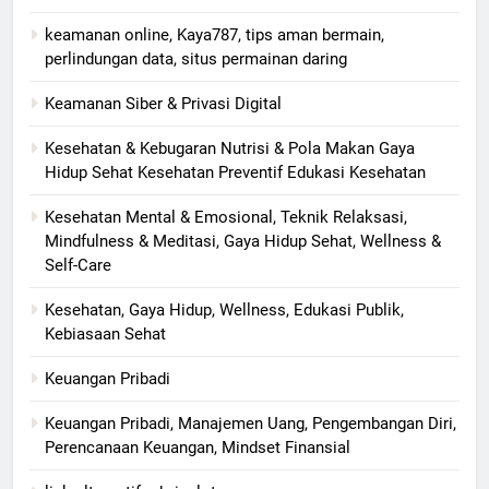
keamanan online, Kaya787, tips aman bermain,
perlindungan data, situs permainan daring
Keamanan Siber & Privasi Digital
Kesehatan & Kebugaran Nutrisi & Pola Makan Gaya
Hidup Sehat Kesehatan Preventif Edukasi Kesehatan
Kesehatan Mental & Emosional, Teknik Relaksasi,
Mindfulness & Meditasi, Gaya Hidup Sehat, Wellness &
Self-Care
Kesehatan, Gaya Hidup, Wellness, Edukasi Publik,
Kebiasaan Sehat
Keuangan Pribadi
Keuangan Pribadi, Manajemen Uang, Pengembangan Diri,
Perencanaan Keuangan, Mindset Finansial