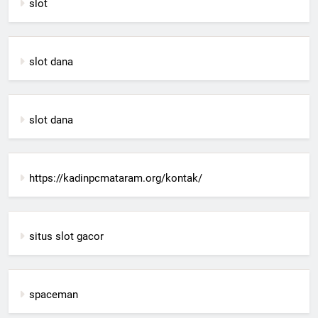
slot
slot dana
slot dana
https://kadinpcmataram.org/kontak/
situs slot gacor
spaceman