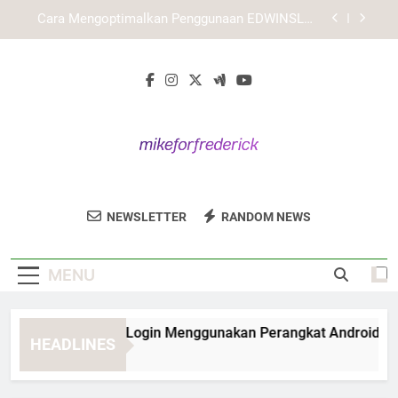
Skip
Cara Login KAYA787 Menggunakan Smartphone
to
secara Praktis
content
Cara Mengatasi KAYA787 Login yang Kembali ke
Halaman Awal
Cara EDWINSLOT Login Menggunakan Perangkat
Android dan iPhone
Cara Mengoptimalkan Penggunaan EDWINSLOT
dalam Aktivitas Harian agar Lebih Terarah
Cara Login KAYA787 Menggunakan Smartphone
secara Praktis
Mike For
Ikuti Visi Dan Misi Kampanye Mike For
Cara Mengatasi KAYA787 Login yang Kembali ke
NEWSLETTER
RANDOM NEWS
Frederick
Halaman Awal
Frederick Untuk Kota Frederick Yang Lebih
Baik.
MENU
ara EDWINSLOT Login Menggunakan Perangkat Android dan 
HEADLINES
 Weeks Ago