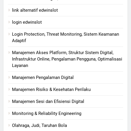
link alternatif edwinslot
login edwinslot
Login Protection, Threat Monitoring, Sistem Keamanan
Adaptif
Manajemen Akses Platform, Struktur Sistem Digital,
Infrastruktur Online, Pengalaman Pengguna, Optimalisasi
Layanan
Manajemen Pengalaman Digital
Manajemen Risiko & Kesehatan Perilaku
Manajemen Sesi dan Efisiensi Digital
Monitoring & Reliability Engineering
Olahraga, Judi, Taruhan Bola