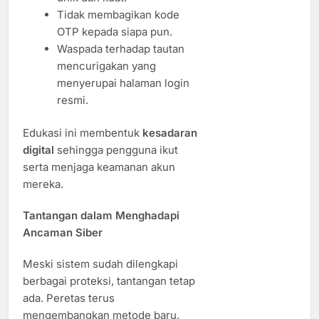
Tidak membagikan kode
OTP kepada siapa pun.
Waspada terhadap tautan
mencurigakan yang
menyerupai halaman login
resmi.
Edukasi ini membentuk
kesadaran
digital
sehingga pengguna ikut
serta menjaga keamanan akun
mereka.
Tantangan dalam Menghadapi
Ancaman Siber
Meski sistem sudah dilengkapi
berbagai proteksi, tantangan tetap
ada. Peretas terus
mengembangkan metode baru,