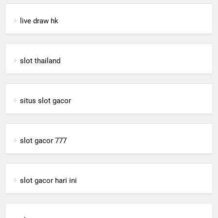
live draw hk
slot thailand
situs slot gacor
slot gacor 777
slot gacor hari ini