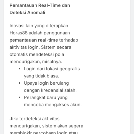
Pemantauan Real-Time dan
Deteksi Anomali
Inovasi lain yang diterapkan
Horas88 adalah penggunaan
pemantauan real-time
terhadap
aktivitas login. Sistem secara
otomatis mendeteksi pola
mencurigakan, misalnya:
Login dari lokasi geografis
yang tidak biasa.
Upaya login berulang
dengan kredensial salah.
Perangkat baru yang
mencoba mengakses akun.
Jika terdeteksi aktivitas
mencurigakan, sistem akan segera
memblokir percobaan login atau