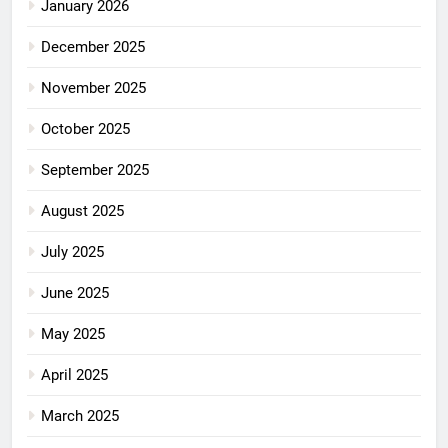
January 2026
December 2025
November 2025
October 2025
September 2025
August 2025
July 2025
June 2025
May 2025
April 2025
March 2025