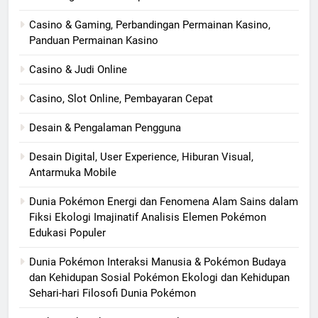
Casino & Gaming, Perbandingan Permainan Kasino,
Panduan Permainan Kasino
Casino & Judi Online
Casino, Slot Online, Pembayaran Cepat
Desain & Pengalaman Pengguna
Desain Digital, User Experience, Hiburan Visual,
Antarmuka Mobile
Dunia Pokémon Energi dan Fenomena Alam Sains dalam
Fiksi Ekologi Imajinatif Analisis Elemen Pokémon
Edukasi Populer
Dunia Pokémon Interaksi Manusia & Pokémon Budaya
dan Kehidupan Sosial Pokémon Ekologi dan Kehidupan
Sehari-hari Filosofi Dunia Pokémon