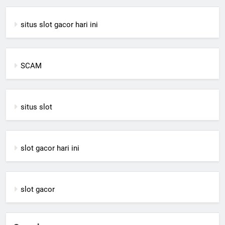
situs slot gacor hari ini
SCAM
situs slot
slot gacor hari ini
slot gacor