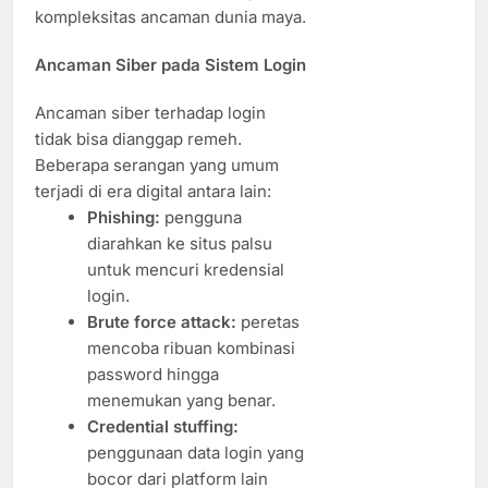
kompleksitas ancaman dunia maya.
Ancaman Siber pada Sistem Login
Ancaman siber terhadap login
tidak bisa dianggap remeh.
Beberapa serangan yang umum
terjadi di era digital antara lain:
Phishing:
pengguna
diarahkan ke situs palsu
untuk mencuri kredensial
login.
Brute force attack:
peretas
mencoba ribuan kombinasi
password hingga
menemukan yang benar.
Credential stuffing:
penggunaan data login yang
bocor dari platform lain