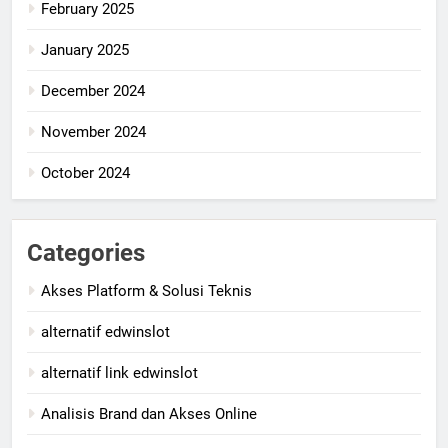
February 2025
January 2025
December 2024
November 2024
October 2024
Categories
Akses Platform & Solusi Teknis
alternatif edwinslot
alternatif link edwinslot
Analisis Brand dan Akses Online