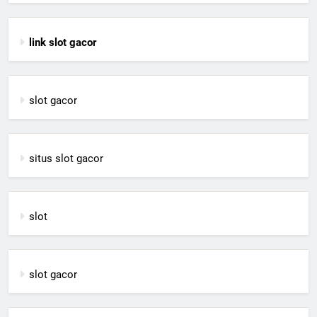
link slot gacor
slot gacor
situs slot gacor
slot
slot gacor