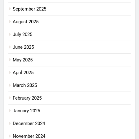
September 2025
August 2025
July 2025
June 2025
May 2025
April 2025
March 2025
February 2025
January 2025
December 2024
November 2024