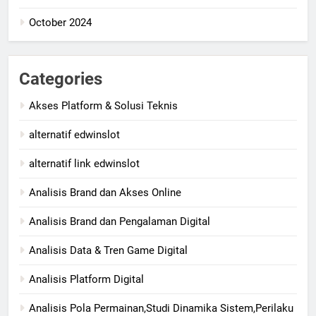
October 2024
Categories
Akses Platform & Solusi Teknis
alternatif edwinslot
alternatif link edwinslot
Analisis Brand dan Akses Online
Analisis Brand dan Pengalaman Digital
Analisis Data & Tren Game Digital
Analisis Platform Digital
Analisis Pola Permainan,Studi Dinamika Sistem,Perilaku