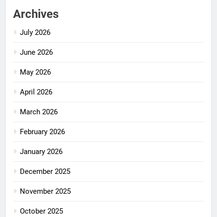
Archives
July 2026
June 2026
May 2026
April 2026
March 2026
February 2026
January 2026
December 2025
November 2025
October 2025