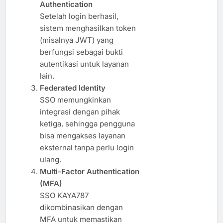
Authentication
Setelah login berhasil,
sistem menghasilkan token
(misalnya JWT) yang
berfungsi sebagai bukti
autentikasi untuk layanan
lain.
Federated Identity
SSO memungkinkan
integrasi dengan pihak
ketiga, sehingga pengguna
bisa mengakses layanan
eksternal tanpa perlu login
ulang.
Multi-Factor Authentication
(MFA)
SSO KAYA787
dikombinasikan dengan
MFA untuk memastikan