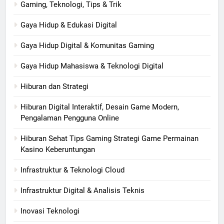
Gaming, Teknologi, Tips & Trik
Gaya Hidup & Edukasi Digital
Gaya Hidup Digital & Komunitas Gaming
Gaya Hidup Mahasiswa & Teknologi Digital
Hiburan dan Strategi
Hiburan Digital Interaktif, Desain Game Modern,
Pengalaman Pengguna Online
Hiburan Sehat Tips Gaming Strategi Game Permainan
Kasino Keberuntungan
Infrastruktur & Teknologi Cloud
Infrastruktur Digital & Analisis Teknis
Inovasi Teknologi