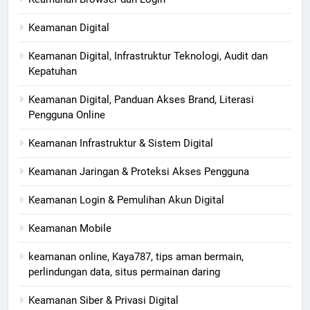
Keamanan Digital
Keamanan Digital, Infrastruktur Teknologi, Audit dan
Kepatuhan
Keamanan Digital, Panduan Akses Brand, Literasi
Pengguna Online
Keamanan Infrastruktur & Sistem Digital
Keamanan Jaringan & Proteksi Akses Pengguna
Keamanan Login & Pemulihan Akun Digital
Keamanan Mobile
keamanan online, Kaya787, tips aman bermain,
perlindungan data, situs permainan daring
Keamanan Siber & Privasi Digital