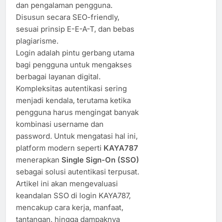
dan pengalaman pengguna.
Disusun secara SEO-friendly,
sesuai prinsip E-E-A-T, dan bebas
plagiarisme.
Login adalah pintu gerbang utama
bagi pengguna untuk mengakses
berbagai layanan digital.
Kompleksitas autentikasi sering
menjadi kendala, terutama ketika
pengguna harus mengingat banyak
kombinasi username dan
password. Untuk mengatasi hal ini,
platform modern seperti
KAYA787
menerapkan
Single Sign-On (SSO)
sebagai solusi autentikasi terpusat.
Artikel ini akan mengevaluasi
keandalan SSO di login KAYA787,
mencakup cara kerja, manfaat,
tantangan, hingga dampaknya