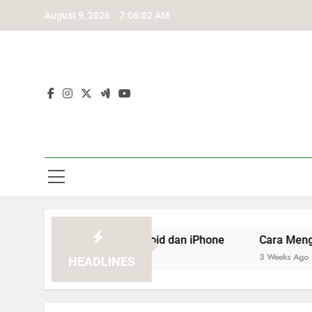
Skip
August 9, 2026
7:06:03 AM
to
content
Mik
Ikuti Visi
 Perangkat Android dan iPhone
Cara Mengoptimalkan 
3 Weeks Ago
HEADLINES