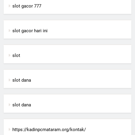
slot gacor 777
slot gacor hari ini
slot
slot dana
slot dana
https://kadinpcmataram.org/kontak/