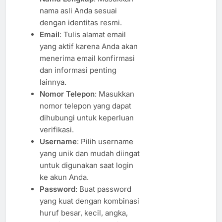
nama asli Anda sesuai
dengan identitas resmi.
Email
: Tulis alamat email
yang aktif karena Anda akan
menerima email konfirmasi
dan informasi penting
lainnya.
Nomor Telepon
: Masukkan
nomor telepon yang dapat
dihubungi untuk keperluan
verifikasi.
Username
: Pilih username
yang unik dan mudah diingat
untuk digunakan saat login
ke akun Anda.
Password
: Buat password
yang kuat dengan kombinasi
huruf besar, kecil, angka,