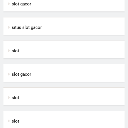
slot gacor
situs slot gacor
slot
slot gacor
slot
slot