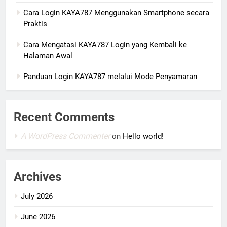
Cara Login KAYA787 Menggunakan Smartphone secara
Praktis
Cara Mengatasi KAYA787 Login yang Kembali ke
Halaman Awal
Panduan Login KAYA787 melalui Mode Penyamaran
Recent Comments
A WordPress Commenter
on
Hello world!
Archives
July 2026
June 2026