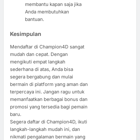
membantu kapan saja jika
Anda membutuhkan
bantuan.
Kesimpulan
Mendaftar di Champion4D sangat
mudah dan cepat. Dengan
mengikuti empat langkah
sederhana di atas, Anda bisa
segera bergabung dan mulai
bermain di platform yang aman dan
terpercaya ini. Jangan ragu untuk
memanfaatkan berbagai bonus dan
promosi yang tersedia bagi pemain
baru.
Segera daftar di Champion4D, ikuti
langkah-langkah mudah ini, dan
nikmati pengalaman bermain yang