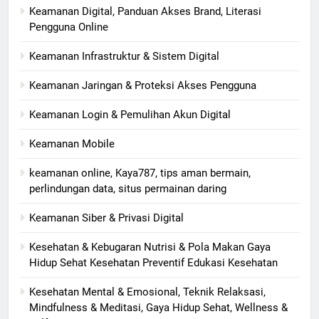
Keamanan Digital, Panduan Akses Brand, Literasi
Pengguna Online
Keamanan Infrastruktur & Sistem Digital
Keamanan Jaringan & Proteksi Akses Pengguna
Keamanan Login & Pemulihan Akun Digital
Keamanan Mobile
keamanan online, Kaya787, tips aman bermain,
perlindungan data, situs permainan daring
Keamanan Siber & Privasi Digital
Kesehatan & Kebugaran Nutrisi & Pola Makan Gaya
Hidup Sehat Kesehatan Preventif Edukasi Kesehatan
Kesehatan Mental & Emosional, Teknik Relaksasi,
Mindfulness & Meditasi, Gaya Hidup Sehat, Wellness &