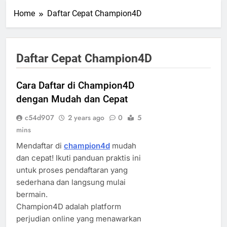
Home
Daftar Cepat Champion4D
Daftar Cepat Champion4D
Cara Daftar di Champion4D
dengan Mudah dan Cepat
c54d907
2 years ago
0
5
mins
Mendaftar di
champion4d
mudah
dan cepat! Ikuti panduan praktis ini
untuk proses pendaftaran yang
sederhana dan langsung mulai
bermain.
Champion4D adalah platform
perjudian online yang menawarkan