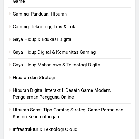
Game
Gaming, Panduan, Hiburan
Gaming, Teknologi, Tips & Trik
Gaya Hidup & Edukasi Digital
Gaya Hidup Digital & Komunitas Gaming
Gaya Hidup Mahasiswa & Teknologi Digital
Hiburan dan Strategi
Hiburan Digital Interaktif, Desain Game Modern,
Pengalaman Pengguna Online
Hiburan Sehat Tips Gaming Strategi Game Permainan
Kasino Keberuntungan
Infrastruktur & Teknologi Cloud