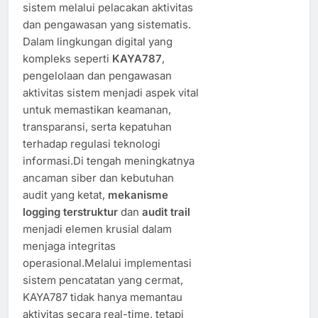
sistem melalui pelacakan aktivitas
dan pengawasan yang sistematis.
Dalam lingkungan digital yang
kompleks seperti
KAYA787
,
pengelolaan dan pengawasan
aktivitas sistem menjadi aspek vital
untuk memastikan keamanan,
transparansi, serta kepatuhan
terhadap regulasi teknologi
informasi.Di tengah meningkatnya
ancaman siber dan kebutuhan
audit yang ketat,
mekanisme
logging terstruktur
dan
audit trail
menjadi elemen krusial dalam
menjaga integritas
operasional.Melalui implementasi
sistem pencatatan yang cermat,
KAYA787 tidak hanya memantau
aktivitas secara real-time, tetapi