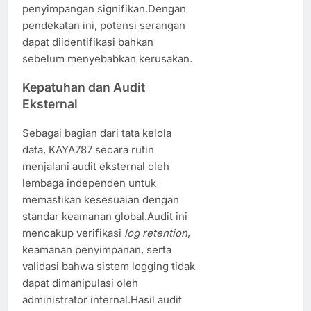
penyimpangan signifikan.Dengan
pendekatan ini, potensi serangan
dapat diidentifikasi bahkan
sebelum menyebabkan kerusakan.
Kepatuhan dan Audit
Eksternal
Sebagai bagian dari tata kelola
data, KAYA787 secara rutin
menjalani audit eksternal oleh
lembaga independen untuk
memastikan kesesuaian dengan
standar keamanan global.Audit ini
mencakup verifikasi
log retention
,
keamanan penyimpanan, serta
validasi bahwa sistem logging tidak
dapat dimanipulasi oleh
administrator internal.Hasil audit