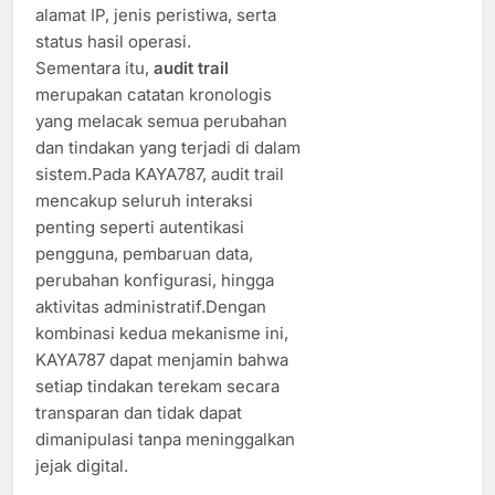
alamat IP, jenis peristiwa, serta
status hasil operasi.
Sementara itu,
audit trail
merupakan catatan kronologis
yang melacak semua perubahan
dan tindakan yang terjadi di dalam
sistem.Pada KAYA787, audit trail
mencakup seluruh interaksi
penting seperti autentikasi
pengguna, pembaruan data,
perubahan konfigurasi, hingga
aktivitas administratif.Dengan
kombinasi kedua mekanisme ini,
KAYA787 dapat menjamin bahwa
setiap tindakan terekam secara
transparan dan tidak dapat
dimanipulasi tanpa meninggalkan
jejak digital.