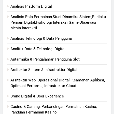
Analisis Platform Digital
Analisis Pola Permainan,Studi Dinamika Sistem,Perilaku
Pemain Digital,Psikologi Interaksi Game,Observasi
Mesin Interaktif
Analisis Teknologi & Data Pengguna
Analitik Data & Teknologi Digital
Antarmuka & Pengalaman Pengguna Slot
Arsitektur Sistem & Infrastruktur Digital
Arsitektur Web, Operasional Digital, Keamanan Aplikasi,
Optimasi Performa, Infrastruktur Cloud
Brand Digital & User Experience
Casino & Gaming, Perbandingan Permainan Kasino,
Panduan Permainan Kasino