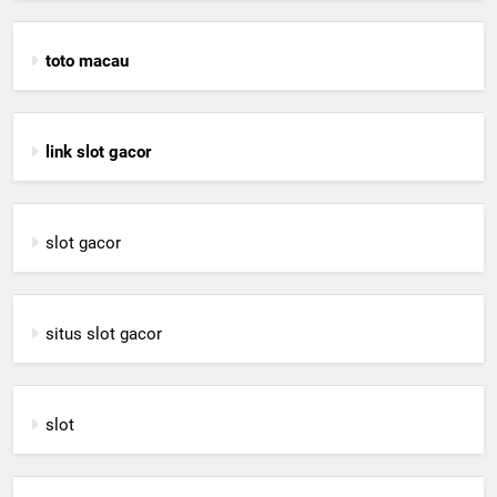
toto macau
link slot gacor
slot gacor
situs slot gacor
slot