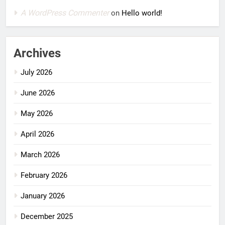
A WordPress Commenter
on
Hello world!
Archives
July 2026
June 2026
May 2026
April 2026
March 2026
February 2026
January 2026
December 2025