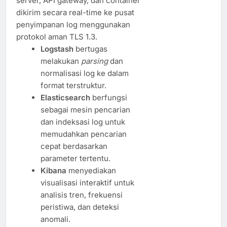
server, API gateway, dan container
dikirim secara real-time ke pusat
penyimpanan log menggunakan
protokol aman TLS 1.3.
Logstash
bertugas
melakukan
parsing
dan
normalisasi log ke dalam
format terstruktur.
Elasticsearch
berfungsi
sebagai mesin pencarian
dan indeksasi log untuk
memudahkan pencarian
cepat berdasarkan
parameter tertentu.
Kibana
menyediakan
visualisasi interaktif untuk
analisis tren, frekuensi
peristiwa, dan deteksi
anomali.