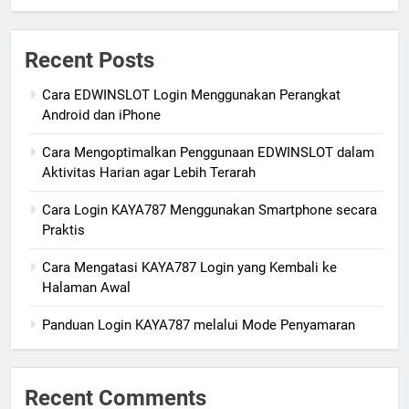
Recent Posts
Cara EDWINSLOT Login Menggunakan Perangkat
Android dan iPhone
Cara Mengoptimalkan Penggunaan EDWINSLOT dalam
Aktivitas Harian agar Lebih Terarah
Cara Login KAYA787 Menggunakan Smartphone secara
Praktis
Cara Mengatasi KAYA787 Login yang Kembali ke
Halaman Awal
Panduan Login KAYA787 melalui Mode Penyamaran
Recent Comments