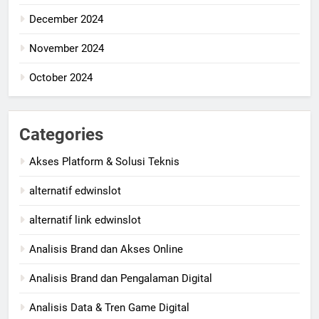
December 2024
November 2024
October 2024
Categories
Akses Platform & Solusi Teknis
alternatif edwinslot
alternatif link edwinslot
Analisis Brand dan Akses Online
Analisis Brand dan Pengalaman Digital
Analisis Data & Tren Game Digital