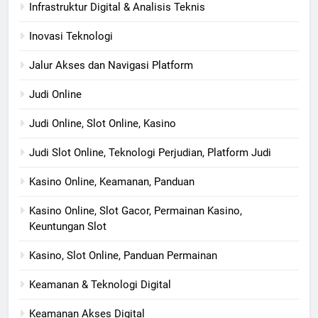
Infrastruktur Digital & Analisis Teknis
Inovasi Teknologi
Jalur Akses dan Navigasi Platform
Judi Online
Judi Online, Slot Online, Kasino
Judi Slot Online, Teknologi Perjudian, Platform Judi
Kasino Online, Keamanan, Panduan
Kasino Online, Slot Gacor, Permainan Kasino,
Keuntungan Slot
Kasino, Slot Online, Panduan Permainan
Keamanan & Teknologi Digital
Keamanan Akses Digital