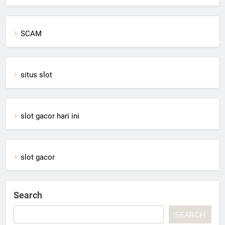
SCAM
situs slot
slot gacor hari ini
slot gacor
Search
SEARCH