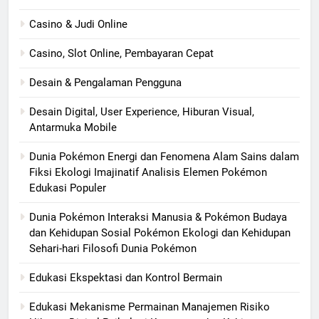
Casino & Judi Online
Casino, Slot Online, Pembayaran Cepat
Desain & Pengalaman Pengguna
Desain Digital, User Experience, Hiburan Visual,
Antarmuka Mobile
Dunia Pokémon Energi dan Fenomena Alam Sains dalam
Fiksi Ekologi Imajinatif Analisis Elemen Pokémon
Edukasi Populer
Dunia Pokémon Interaksi Manusia & Pokémon Budaya
dan Kehidupan Sosial Pokémon Ekologi dan Kehidupan
Sehari-hari Filosofi Dunia Pokémon
Edukasi Ekspektasi dan Kontrol Bermain
Edukasi Mekanisme Permainan Manajemen Risiko