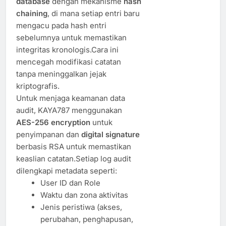
database
dengan mekanisme
hash
chaining
, di mana setiap entri baru
mengacu pada hash entri
sebelumnya untuk memastikan
integritas kronologis.Cara ini
mencegah modifikasi catatan
tanpa meninggalkan jejak
kriptografis.
Untuk menjaga keamanan data
audit, KAYA787 menggunakan
AES-256 encryption
untuk
penyimpanan dan
digital signature
berbasis RSA untuk memastikan
keaslian catatan.Setiap log audit
dilengkapi metadata seperti:
User ID dan Role
Waktu dan zona aktivitas
Jenis peristiwa (akses,
perubahan, penghapusan,