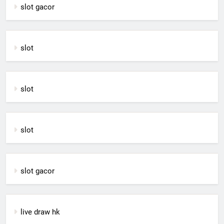
slot gacor
slot
slot
slot
slot gacor
live draw hk