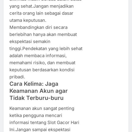
yang sehat.Jangan menjadikan
cerita orang lain sebagai dasar
utama keputusan.
Membandingkan diri secara
berlebihan hanya akan membuat
ekspektasi semakin
tinggi.Pendekatan yang lebih sehat
adalah membaca informasi,
memahami risiko, dan membuat
keputusan berdasarkan kondisi
pribadi.
Cara Kelima: Jaga
Keamanan Akun agar
Tidak Terburu-buru
Keamanan akun sangat penting
ketika pengguna mencari
informasi tentang Slot Gacor Hari
Ini.Jangan sampai ekspektasi