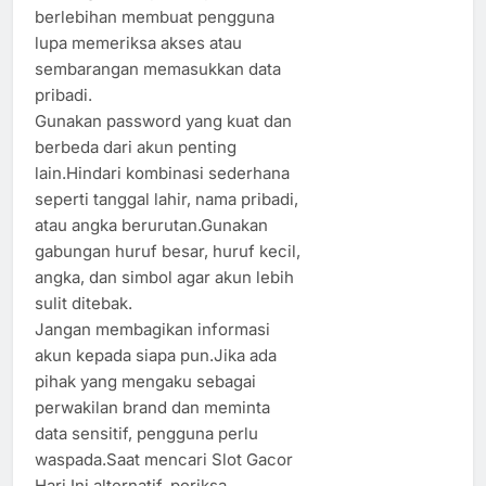
berlebihan membuat pengguna
lupa memeriksa akses atau
sembarangan memasukkan data
pribadi.
Gunakan password yang kuat dan
berbeda dari akun penting
lain.Hindari kombinasi sederhana
seperti tanggal lahir, nama pribadi,
atau angka berurutan.Gunakan
gabungan huruf besar, huruf kecil,
angka, dan simbol agar akun lebih
sulit ditebak.
Jangan membagikan informasi
akun kepada siapa pun.Jika ada
pihak yang mengaku sebagai
perwakilan brand dan meminta
data sensitif, pengguna perlu
waspada.Saat mencari Slot Gacor
Hari Ini alternatif, periksa