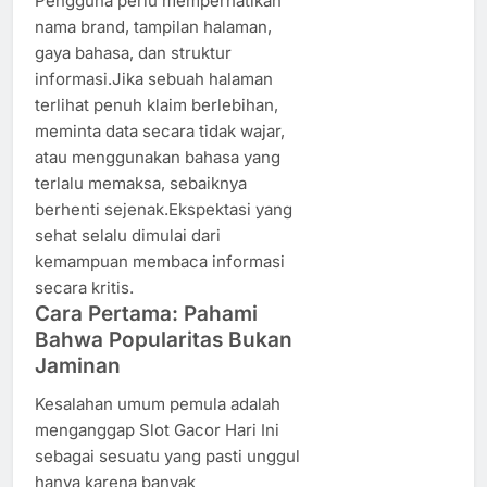
Pengguna perlu memperhatikan
nama brand, tampilan halaman,
gaya bahasa, dan struktur
informasi.Jika sebuah halaman
terlihat penuh klaim berlebihan,
meminta data secara tidak wajar,
atau menggunakan bahasa yang
terlalu memaksa, sebaiknya
berhenti sejenak.Ekspektasi yang
sehat selalu dimulai dari
kemampuan membaca informasi
secara kritis.
Cara Pertama: Pahami
Bahwa Popularitas Bukan
Jaminan
Kesalahan umum pemula adalah
menganggap Slot Gacor Hari Ini
sebagai sesuatu yang pasti unggul
hanya karena banyak