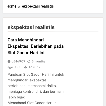
Home
ekspektasi realistis
ekspektasi realistis
Cara Menghindari
Ekspektasi Berlebihan pada
Slot Gacor Hari Ini
c54d907
3 months
ago
0
17 mins
Panduan Slot Gacor Hari Ini untuk
menghindari ekspektasi
berlebihan, memahami risiko,
menjaga kontrol diri, dan bermain
lebih bijak.
Memahami Slot Gacor Hari Ini