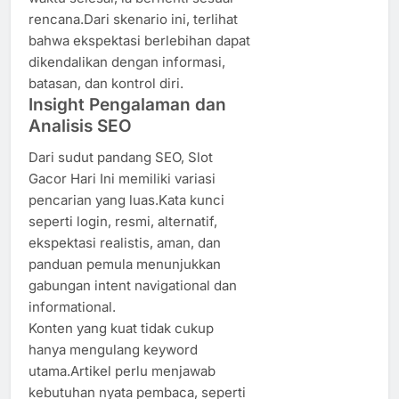
rencana.Dari skenario ini, terlihat
bahwa ekspektasi berlebihan dapat
dikendalikan dengan informasi,
batasan, dan kontrol diri.
Insight Pengalaman dan
Analisis SEO
Dari sudut pandang SEO, Slot
Gacor Hari Ini memiliki variasi
pencarian yang luas.Kata kunci
seperti login, resmi, alternatif,
ekspektasi realistis, aman, dan
panduan pemula menunjukkan
gabungan intent navigational dan
informational.
Konten yang kuat tidak cukup
hanya mengulang keyword
utama.Artikel perlu menjawab
kebutuhan nyata pembaca, seperti