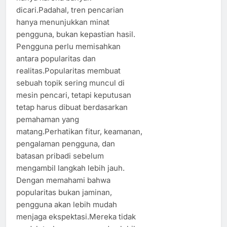
dicari.Padahal, tren pencarian
hanya menunjukkan minat
pengguna, bukan kepastian hasil.
Pengguna perlu memisahkan
antara popularitas dan
realitas.Popularitas membuat
sebuah topik sering muncul di
mesin pencari, tetapi keputusan
tetap harus dibuat berdasarkan
pemahaman yang
matang.Perhatikan fitur, keamanan,
pengalaman pengguna, dan
batasan pribadi sebelum
mengambil langkah lebih jauh.
Dengan memahami bahwa
popularitas bukan jaminan,
pengguna akan lebih mudah
menjaga ekspektasi.Mereka tidak