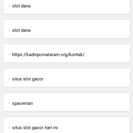
slot dana
slot dana
https://kadinpcmataram.org/kontak/
situs slot gacor
spaceman
situs slot gacor hari ini