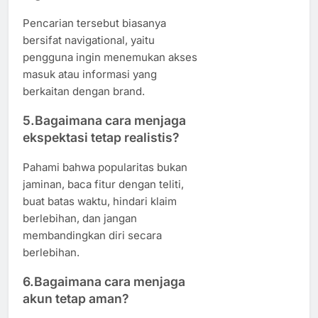
Pencarian tersebut biasanya
bersifat navigational, yaitu
pengguna ingin menemukan akses
masuk atau informasi yang
berkaitan dengan brand.
5.Bagaimana cara menjaga
ekspektasi tetap realistis?
Pahami bahwa popularitas bukan
jaminan, baca fitur dengan teliti,
buat batas waktu, hindari klaim
berlebihan, dan jangan
membandingkan diri secara
berlebihan.
6.Bagaimana cara menjaga
akun tetap aman?