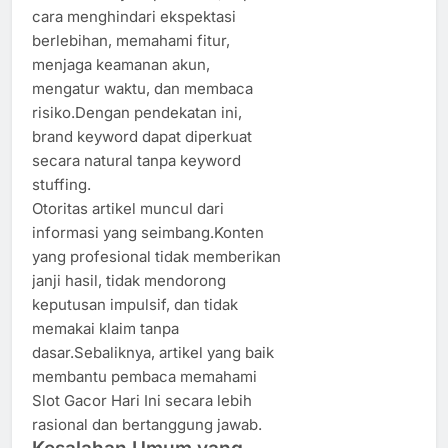
cara menghindari ekspektasi
berlebihan, memahami fitur,
menjaga keamanan akun,
mengatur waktu, dan membaca
risiko.Dengan pendekatan ini,
brand keyword dapat diperkuat
secara natural tanpa keyword
stuffing.
Otoritas artikel muncul dari
informasi yang seimbang.Konten
yang profesional tidak memberikan
janji hasil, tidak mendorong
keputusan impulsif, dan tidak
memakai klaim tanpa
dasar.Sebaliknya, artikel yang baik
membantu pembaca memahami
Slot Gacor Hari Ini secara lebih
rasional dan bertanggung jawab.