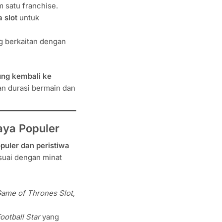
m satu franchise.
 slot
untuk
g berkaitan dengan
ung kembali ke
an durasi bermain dan
aya Populer
puler dan peristiwa
suai dengan minat
ame of Thrones Slot,
ootball Star
yang