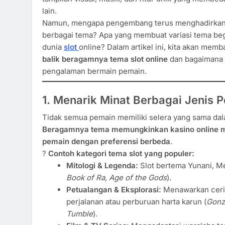
lain.
Namun, mengapa pengembang terus menghadirkan
berbagai tema? Apa yang membuat variasi tema beg
dunia
slot
online? Dalam artikel ini, kita akan mem
balik beragamnya tema slot online
dan bagaimana 
pengalaman bermain pemain.
1. Menarik Minat Berbagai Jenis 
Tidak semua pemain memiliki selera yang sama dal
Beragamnya tema memungkinkan kasino online m
pemain dengan preferensi berbeda
.
?
Contoh kategori tema slot yang populer:
Mitologi & Legenda:
Slot bertema Yunani, Mes
Book of Ra, Age of the Gods
).
Petualangan & Eksplorasi:
Menawarkan cerit
perjalanan atau perburuan harta karun (
Gonz
Tumble
).