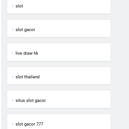
slot
slot gacor
live draw hk
slot thailand
situs slot gacor
slot gacor 777