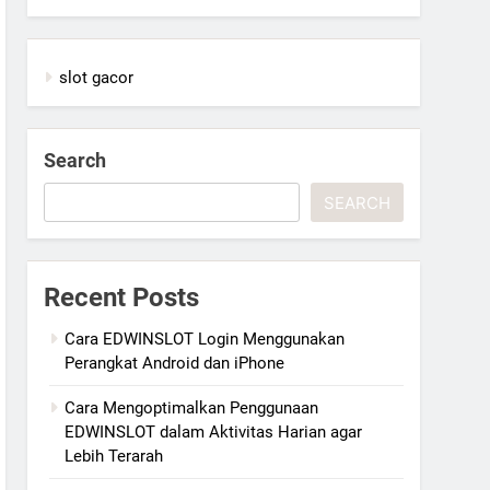
slot gacor
Search
SEARCH
Recent Posts
Cara EDWINSLOT Login Menggunakan
Perangkat Android dan iPhone
Cara Mengoptimalkan Penggunaan
EDWINSLOT dalam Aktivitas Harian agar
Lebih Terarah