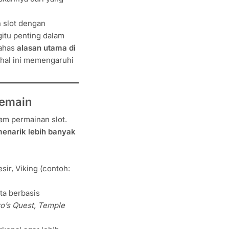
 slot dengan
itu penting dalam
bahas
alasan utama di
hal ini memengaruhi
Pemain
am permainan slot.
enarik lebih banyak
ir, Viking (contoh:
a berbasis
o’s Quest, Temple