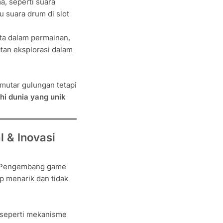
, seperti suara
u suara drum di slot
a dalam permainan,
atan eksplorasi dalam
mutar gulungan tetapi
hi dunia yang unik
l & Inovasi
t. Pengembang game
p menarik dan tidak
 seperti mekanisme