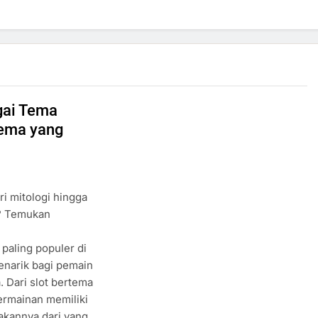
gai Tema
Tema yang
ri mitologi hingga
a? Temukan
paling populer di
enarik bagi pemain
. Dari slot bertema
permainan memiliki
dakannya dari yang