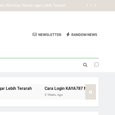
Aktivitas Harian agar Lebih Terarah
nggunakan Smartphone secara Praktis
 Login yang Kembali ke Halaman Awal
NEWSLETTER
RANDOM NEWS
nakan Perangkat Android dan iPhone
Aktivitas Harian agar Lebih Terarah
g Lebih Baik.
nggunakan Smartphone secara Praktis
 Login yang Kembali ke Halaman Awal
rarah
Cara Login KAYA787 Menggunakan Smartphone se
2 Weeks Ago