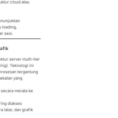
ruktur cloud atau
menunjukkan
 loading,
r sesi.
afik
tur server multi-tier
ng). Teknologi ini
mrosesan tergantung
ekatan yang
 secara merata ke
ing diakses
a latar, dan grafik