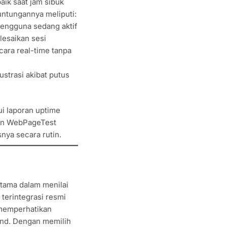
aik saat jam sibuk
ntungannya meliputi:
engguna sedang aktif
esaikan sesi
ara real-time tanpa
strasi akibat putus
ui laporan uptime
dan WebPageTest
ya secara rutin.
utama dalam menilai
 terintegrasi resmi
a memperhatikan
end. Dengan memilih