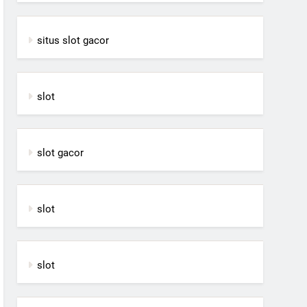
situs slot gacor
slot
slot gacor
slot
slot