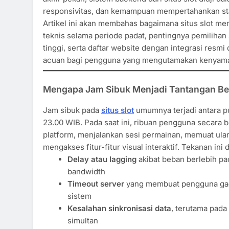
responsivitas, dan kemampuan mempertahankan stab
Artikel ini akan membahas bagaimana situs slot m
teknis selama periode padat, pentingnya pemilihan 
tinggi, serta daftar website dengan integrasi resmi
acuan bagi pengguna yang mengutamakan kenyam
Mengapa Jam Sibuk Menjadi Tantangan Bes
Jam sibuk pada
situs slot
umumnya terjadi antara p
23.00 WIB. Pada saat ini, ribuan pengguna secar
platform, menjalankan sesi permainan, memuat ulan
mengakses fitur-fitur visual interaktif. Tekanan in
Delay atau lagging
akibat beban berlebih p
bandwidth
Timeout server
yang membuat pengguna gag
sistem
Kesalahan sinkronisasi data
, terutama pada f
simultan