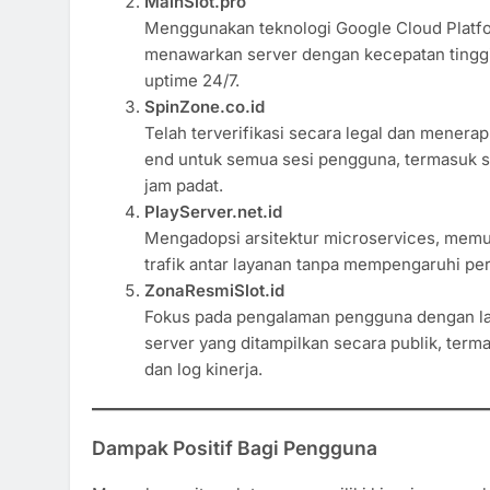
MainSlot.pro
Menggunakan teknologi Google Cloud Platfor
menawarkan server dengan kecepatan tinggi
uptime 24/7.
SpinZone.co.id
Telah terverifikasi secara legal dan menerap
end untuk semua sesi pengguna, termasuk sa
jam padat.
PlayServer.net.id
Mengadopsi arsitektur microservices, mem
trafik antar layanan tanpa mempengaruhi per
ZonaResmiSlot.id
Fokus pada pengalaman pengguna dengan l
server yang ditampilkan secara publik, term
dan log kinerja.
Dampak Positif Bagi Pengguna