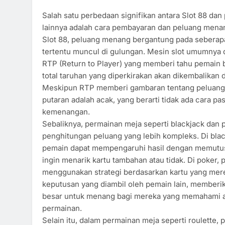
Salah satu perbedaan signifikan antara Slot 88 dan
lainnya adalah cara pembayaran dan peluang menan
Slot 88, peluang menang bergantung pada seberapa
tertentu muncul di gulungan. Mesin slot umumnya 
RTP (Return to Player) yang memberi tahu pemain 
total taruhan yang diperkirakan akan dikembalikan 
Meskipun RTP memberi gambaran tentang peluang
putaran adalah acak, yang berarti tidak ada cara p
kemenangan.
Sebaliknya, permainan meja seperti blackjack dan 
penghitungan peluang yang lebih kompleks. Di blac
pemain dapat mempengaruhi hasil dengan memutu
ingin menarik kartu tambahan atau tidak. Di poker,
menggunakan strategi berdasarkan kartu yang mere
keputusan yang diambil oleh pemain lain, memberi
besar untuk menang bagi mereka yang memahami at
permainan.
Selain itu, dalam permainan meja seperti roulette,