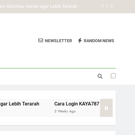
Aktivitas Harian agar Lebih Terarah
nggunakan Smartphone secara Praktis
 Login yang Kembali ke Halaman Awal
NEWSLETTER
RANDOM NEWS
nakan Perangkat Android dan iPhone
Aktivitas Harian agar Lebih Terarah
g Lebih Baik.
nggunakan Smartphone secara Praktis
 Login yang Kembali ke Halaman Awal
h Terarah
Cara Login KAYA787 Menggunakan Smartphon
2 Weeks Ago