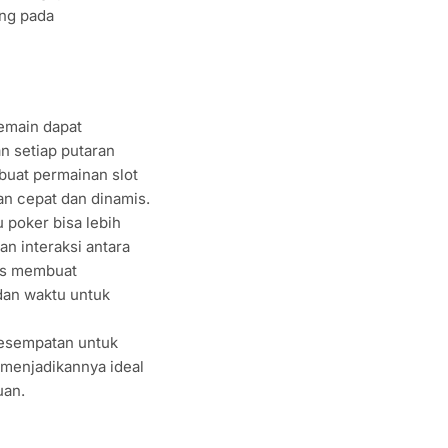
ung pada
Pemain dapat
n setiap putaran
mbuat permainan slot
n cepat dan dinamis.
 poker bisa lebih
n interaksi antara
rus membuat
dan waktu untuk
kesempatan untuk
menjadikannya ideal
uan.