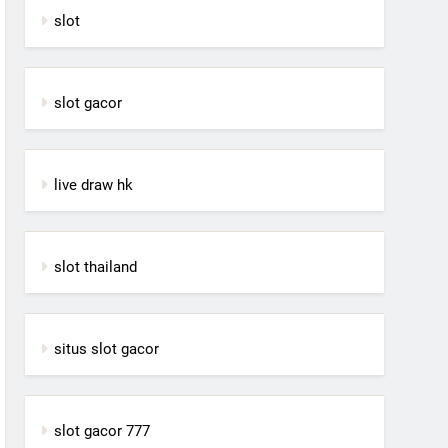
slot
slot gacor
live draw hk
slot thailand
situs slot gacor
slot gacor 777