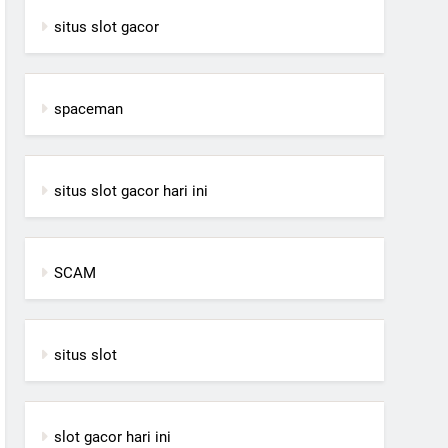
situs slot gacor
spaceman
situs slot gacor hari ini
SCAM
situs slot
slot gacor hari ini