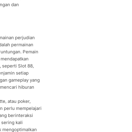
ungan dan
mainan perjudian
adalah permainan
runtungan. Pemain
k mendapatkan
seperti Slot 88,
njamin setiap
engan gameplay yang
 mencari hiburan
tte, atau poker,
in perlu mempelajari
ang berinteraksi
sering kali
k mengoptimalkan