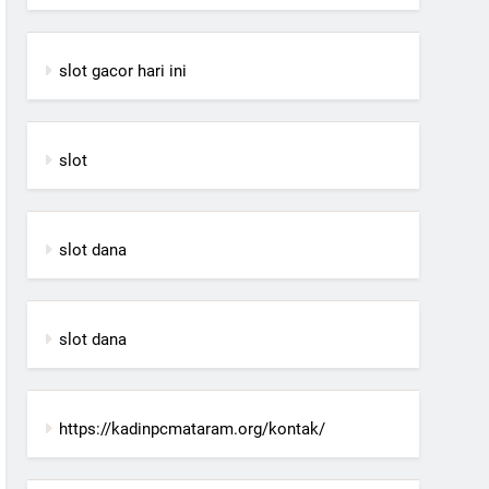
slot gacor hari ini
slot
slot dana
slot dana
https://kadinpcmataram.org/kontak/