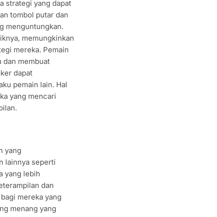
 strategi yang dapat
n tombol putar dan
ng menguntungkan.
aliknya, memungkinkan
tegi mereka. Pemain
tu dan membuat
ker dapat
ku pemain lain. Hal
ka yang mencari
ilan.
n yang
 lainnya seperti
a yang lebih
keterampilan dan
ma bagi mereka yang
ang menang yang