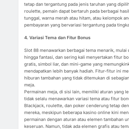
tetap dan tergantung pada jenis taruhan yang dipil
roulette, pemain dapat bertaruh pada berbagai hasil
tunggal, warna merah atau hitam, atau kelompok a
pembayaran yang bervariasi tergantung pada tingkat
4.
Variasi Tema dan Fitur Bonus
Slot 88 menawarkan berbagai tema menarik, mulai 
hingga fantasi, dan sering kali menyertakan fitur b
gratis, simbol liar, dan mini-game yang memungki
mendapatkan lebih banyak hadiah. Fitur-fitur ini m
hiburan tambahan yang tidak ditemukan di sebagia
meja.
Permainan meja, di sisi lain, memiliki aturan yang 
tidak selalu menawarkan variasi tema atau fitur bo
Blackjack, roulette, dan poker cenderung tetap den
mereka, meskipun beberapa kasino online kini men
permainan dengan aturan atau elemen tambahan u
keseruan. Namun, tidak ada elemen grafis atau te