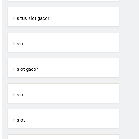
situs slot gacor
slot
slot gacor
slot
slot