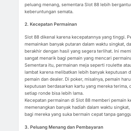
peluang menang, sementara Slot 88 lebih bergant
keberuntungan semata.
2.
Kecepatan Permainan
Slot 88 dikenal karena kecepatannya yang tinggi. 
memainkan banyak putaran dalam waktu singkat, da
berakhir dengan hasil yang segera terlihat. Ini me
sangat menarik bagi pemain yang mencari permaina
Sementara itu, permainan meja seperti roulette atau
lambat karena melibatkan lebih banyak keputusan da
pemain dan dealer. Di poker, misalnya, pemain ha
keputusan berdasarkan kartu yang mereka terima, 
setiap ronde bisa lebih lama.
Kecepatan permainan di Slot 88 memberi pemain 
memenangkan banyak hadiah dalam waktu singkat, 
bagi mereka yang suka bermain cepat tanpa gangg
3.
Peluang Menang dan Pembayaran