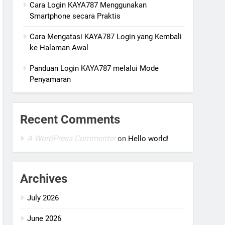
Cara Login KAYA787 Menggunakan
Smartphone secara Praktis
Cara Mengatasi KAYA787 Login yang Kembali
ke Halaman Awal
Panduan Login KAYA787 melalui Mode
Penyamaran
Recent Comments
A WordPress Commenter
on
Hello world!
Archives
July 2026
June 2026