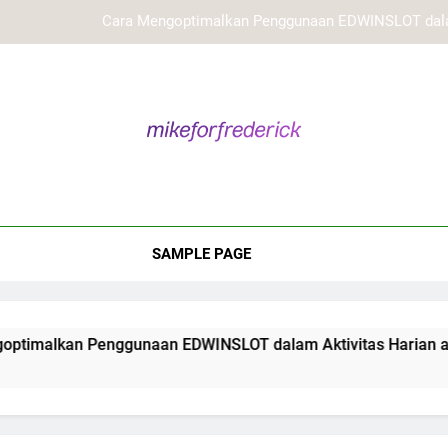
Cara Mengoptimalkan Penggunaan EDWINSLOT dalam 
Cara Login KAYA787 Me
Cara Mengatasi KAYA787
Cara EDWINSLOT Login Menggu
e For Frederick
Cara Mengoptimalkan Penggunaan EDWINSLOT dalam 
 Dan Misi Kampanye Mike For Frederick Untuk Kota Frederick Yan
Cara Login KAYA787 Me
SAMPLE PAGE
Cara Mengatasi KAYA787
an Penggunaan EDWINSLOT dalam Aktivitas Harian agar Lebi