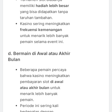
memiliki
hadiah lebih besar
yang bisa didapatkan tanpa
taruhan tambahan.
Kasino sering meningkatkan
frekuensi kemenangan
untuk menarik lebih banyak
pemain selama event ini.
d. Bermain di Awal atau Akhir
Bulan
Beberapa pemain percaya
bahwa kasino meningkatkan
pembayaran slot
di awal
atau akhir bulan
untuk
menarik lebih banyak
pemain.
Periode ini sering kali
bertepatan dengan