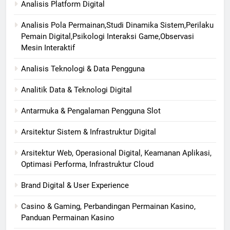
Analisis Platform Digital
Analisis Pola Permainan,Studi Dinamika Sistem,Perilaku
Pemain Digital,Psikologi Interaksi Game,Observasi
Mesin Interaktif
Analisis Teknologi & Data Pengguna
Analitik Data & Teknologi Digital
Antarmuka & Pengalaman Pengguna Slot
Arsitektur Sistem & Infrastruktur Digital
Arsitektur Web, Operasional Digital, Keamanan Aplikasi,
Optimasi Performa, Infrastruktur Cloud
Brand Digital & User Experience
Casino & Gaming, Perbandingan Permainan Kasino,
Panduan Permainan Kasino