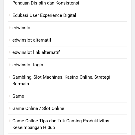
Panduan Disiplin dan Konsistensi
Edukasi User Experience Digital
edwinslot
edwinslot alternatif
edwinslot link alternatif
edwinslot login
Gambling, Slot Machines, Kasino Online, Strategi
Bermain
Game
Game Online / Slot Online
Game Online Tips dan Trik Gaming Produktivitas
Keseimbangan Hidup