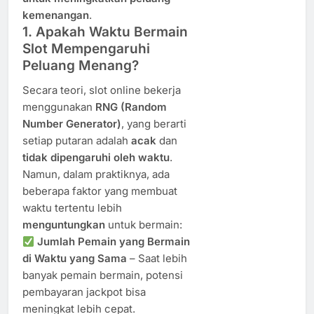
kemenangan
.
1. Apakah Waktu Bermain
Slot Mempengaruhi
Peluang Menang?
Secara teori, slot online bekerja
menggunakan
RNG (Random
Number Generator)
, yang berarti
setiap putaran adalah
acak
dan
tidak dipengaruhi oleh waktu
.
Namun, dalam praktiknya, ada
beberapa faktor yang membuat
waktu tertentu lebih
menguntungkan
untuk bermain:
Jumlah Pemain yang Bermain
di Waktu yang Sama
– Saat lebih
banyak pemain bermain, potensi
pembayaran jackpot bisa
meningkat lebih cepat.