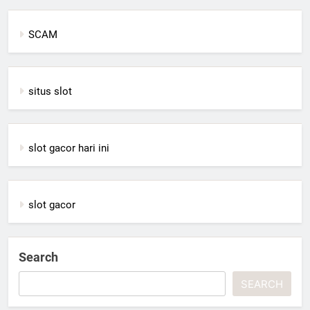
SCAM
situs slot
slot gacor hari ini
slot gacor
Search
SEARCH