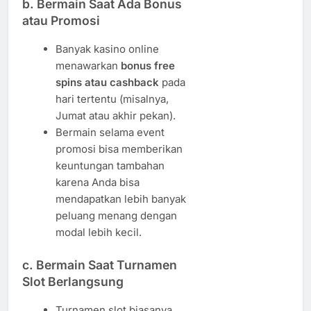
b. Bermain Saat Ada Bonus
atau Promosi
Banyak kasino online
menawarkan
bonus free
spins atau cashback
pada
hari tertentu (misalnya,
Jumat atau akhir pekan).
Bermain selama event
promosi bisa memberikan
keuntungan tambahan
karena Anda bisa
mendapatkan lebih banyak
peluang menang dengan
modal lebih kecil.
c. Bermain Saat Turnamen
Slot Berlangsung
Turnamen slot biasanya