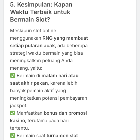
5. Kesimpulan: Kapan
Waktu Terbaik untuk
Bermain Slot?
Meskipun slot online
menggunakan
RNG yang membuat
setiap putaran acak
, ada beberapa
strategi waktu bermain yang bisa
meningkatkan peluang Anda
menang, yaitu:
Bermain di
malam hari atau
saat akhir pekan
, karena lebih
banyak pemain aktif yang
meningkatkan potensi pembayaran
jackpot.
Manfaatkan
bonus dan promosi
kasino
, terutama pada hari
tertentu.
Bermain saat
turnamen slot