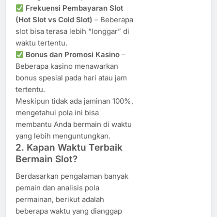
Frekuensi Pembayaran Slot
(Hot Slot vs Cold Slot)
– Beberapa
slot bisa terasa lebih “longgar” di
waktu tertentu.
Bonus dan Promosi Kasino
–
Beberapa kasino menawarkan
bonus spesial pada hari atau jam
tertentu.
Meskipun tidak ada jaminan 100%,
mengetahui pola ini bisa
membantu Anda bermain di waktu
yang lebih menguntungkan.
2. Kapan Waktu Terbaik
Bermain Slot?
Berdasarkan pengalaman banyak
pemain dan analisis pola
permainan, berikut adalah
beberapa waktu yang dianggap