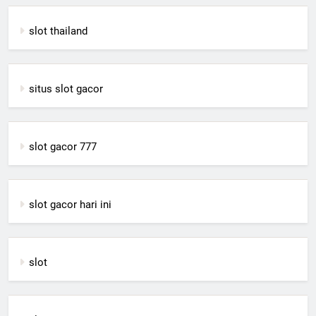
slot thailand
situs slot gacor
slot gacor 777
slot gacor hari ini
slot