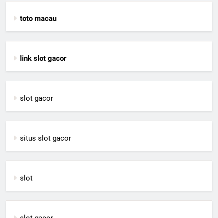
toto macau
link slot gacor
slot gacor
situs slot gacor
slot