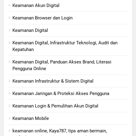
Keamanan Akun Digital
Keamanan Browser dan Login
Keamanan Digital
Keamanan Digital, Infrastruktur Teknologi, Audit dan
Kepatuhan
Keamanan Digital, Panduan Akses Brand, Literasi
Pengguna Online
Keamanan Infrastruktur & Sistem Digital
Keamanan Jaringan & Proteksi Akses Pengguna
Keamanan Login & Pemulihan Akun Digital
Keamanan Mobile
keamanan online, Kaya787, tips aman bermain,