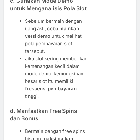
c. Gunakan Mode Demo
untuk Menganalisis Pola Slot
Sebelum bermain dengan
uang asli, coba
mainkan
versi demo
untuk melihat
pola pembayaran slot
tersebut.
Jika slot sering memberikan
kemenangan kecil dalam
mode demo, kemungkinan
besar slot itu memiliki
frekuensi pembayaran
tinggi
.
d. Manfaatkan Free Spins
dan Bonus
Bermain dengan free spins
bisa
memaksimalkan