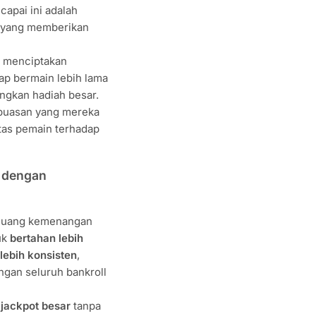
capai ini adalah
 yang memberikan
 menciptakan
ap bermain lebih lama
ngkan hadiah besar.
puasan yang mereka
itas pemain terhadap
 dengan
eluang kemenangan
uk
bertahan lebih
ebih konsisten
,
ngan seluruh bankroll
r
jackpot besar
tanpa