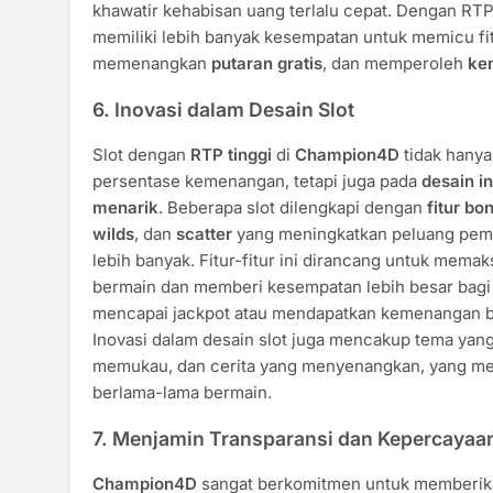
khawatir kehabisan uang terlalu cepat. Dengan RTP
memiliki lebih banyak kesempatan untuk memicu fi
memenangkan
putaran gratis
, dan memperoleh
ke
6.
Inovasi dalam Desain Slot
Slot dengan
RTP tinggi
di
Champion4D
tidak hanya
persentase kemenangan, tetapi juga pada
desain in
menarik
. Beberapa slot dilengkapi dengan
fitur bo
wilds
, dan
scatter
yang meningkatkan peluang pem
lebih banyak. Fitur-fitur ini dirancang untuk mem
bermain dan memberi kesempatan lebih besar bagi
mencapai jackpot atau mendapatkan kemenangan b
Inovasi dalam desain slot juga mencakup tema yang
memukau, dan cerita yang menyenangkan, yang m
berlama-lama bermain.
7.
Menjamin Transparansi dan Kepercayaa
Champion4D
sangat berkomitmen untuk memberi