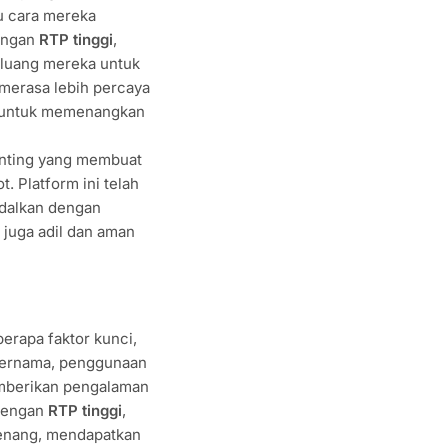
u cara mereka
engan
RTP tinggi
,
luang mereka untuk
merasa lebih percaya
l untuk memenangkan
enting yang membuat
. Platform ini telah
ndalkan dengan
 juga adil dan aman
erapa faktor kunci,
ternama, penggunaan
emberikan pengalaman
 Dengan
RTP tinggi
,
menang, mendapatkan