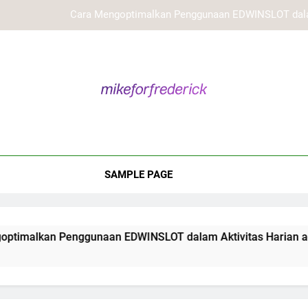
Cara Mengoptimalkan Penggunaan EDWINSLOT dalam 
Cara Login KAYA787 Me
Cara Mengatasi KAYA787
Cara EDWINSLOT Login Menggu
e For Frederick
Cara Mengoptimalkan Penggunaan EDWINSLOT dalam 
 Dan Misi Kampanye Mike For Frederick Untuk Kota Frederick Yan
Cara Login KAYA787 Me
SAMPLE PAGE
Cara Mengatasi KAYA787
Penggunaan EDWINSLOT dalam Aktivitas Harian agar Lebih T