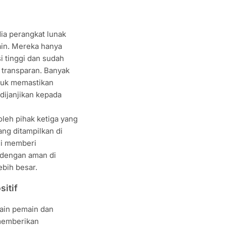
ia perangkat lunak
in. Mereka hanya
 tinggi dan sudah
 transparan. Banyak
tuk memastikan
dijanjikan kepada
 oleh pihak ketiga yang
ng ditampilkan di
ni memberi
 dengan aman di
bih besar.
itif
ain pemain dan
memberikan