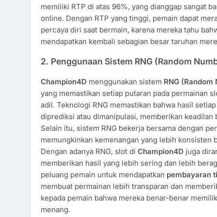
memiliki RTP di atas 96%, yang dianggap sangat bai
online. Dengan RTP yang tinggi, pemain dapat mer
percaya diri saat bermain, karena mereka tahu bah
mendapatkan kembali sebagian besar taruhan merek
2.
Penggunaan Sistem RNG (Random Numbe
Champion4D
menggunakan sistem
RNG (Random 
yang memastikan setiap putaran pada permainan sl
adil. Teknologi RNG memastikan bahwa hasil setiap 
diprediksi atau dimanipulasi, memberikan keadilan
Selain itu, sistem RNG bekerja bersama dengan p
memungkinkan kemenangan yang lebih konsisten b
Dengan adanya RNG, slot di
Champion4D
juga dira
memberikan hasil yang lebih sering dan lebih ber
peluang pemain untuk mendapatkan
pembayaran ti
membuat permainan lebih transparan dan memberi
kepada pemain bahwa mereka benar-benar memilik
menang.