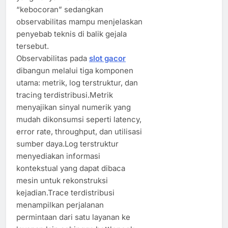
“kebocoran” sedangkan
observabilitas mampu menjelaskan
penyebab teknis di balik gejala
tersebut.
Observabilitas pada
slot gacor
dibangun melalui tiga komponen
utama: metrik, log terstruktur, dan
tracing terdistribusi.Metrik
menyajikan sinyal numerik yang
mudah dikonsumsi seperti latency,
error rate, throughput, dan utilisasi
sumber daya.Log terstruktur
menyediakan informasi
kontekstual yang dapat dibaca
mesin untuk rekonstruksi
kejadian.Trace terdistribusi
menampilkan perjalanan
permintaan dari satu layanan ke