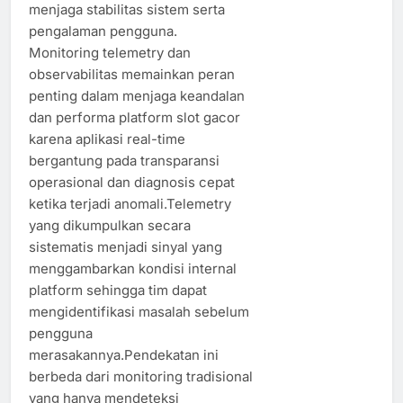
menjaga stabilitas sistem serta
pengalaman pengguna.
Monitoring telemetry dan
observabilitas memainkan peran
penting dalam menjaga keandalan
dan performa platform slot gacor
karena aplikasi real-time
bergantung pada transparansi
operasional dan diagnosis cepat
ketika terjadi anomali.Telemetry
yang dikumpulkan secara
sistematis menjadi sinyal yang
menggambarkan kondisi internal
platform sehingga tim dapat
mengidentifikasi masalah sebelum
pengguna
merasakannya.Pendekatan ini
berbeda dari monitoring tradisional
yang hanya mendeteksi