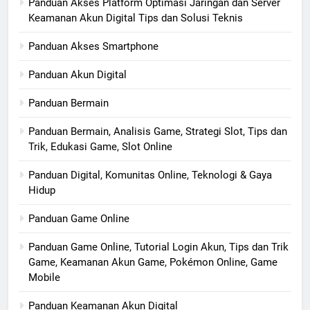
Panduan Akses Platform Optimasi Jaringan dan Server
Keamanan Akun Digital Tips dan Solusi Teknis
Panduan Akses Smartphone
Panduan Akun Digital
Panduan Bermain
Panduan Bermain, Analisis Game, Strategi Slot, Tips dan
Trik, Edukasi Game, Slot Online
Panduan Digital, Komunitas Online, Teknologi & Gaya
Hidup
Panduan Game Online
Panduan Game Online, Tutorial Login Akun, Tips dan Trik
Game, Keamanan Akun Game, Pokémon Online, Game
Mobile
Panduan Keamanan Akun Digital