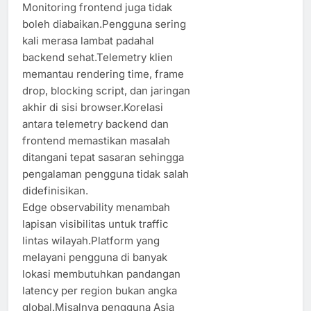
Monitoring frontend juga tidak
boleh diabaikan.Pengguna sering
kali merasa lambat padahal
backend sehat.Telemetry klien
memantau rendering time, frame
drop, blocking script, dan jaringan
akhir di sisi browser.Korelasi
antara telemetry backend dan
frontend memastikan masalah
ditangani tepat sasaran sehingga
pengalaman pengguna tidak salah
didefinisikan.
Edge observability menambah
lapisan visibilitas untuk traffic
lintas wilayah.Platform yang
melayani pengguna di banyak
lokasi membutuhkan pandangan
latency per region bukan angka
global.Misalnya pengguna Asia