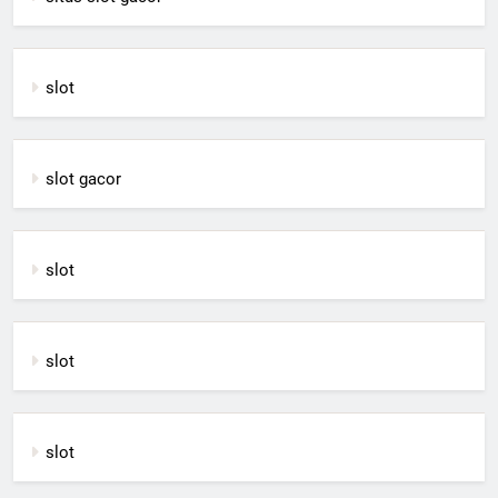
slot
slot gacor
slot
slot
slot