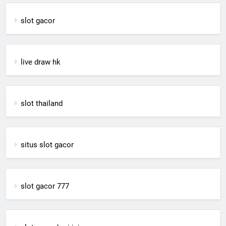
slot gacor
live draw hk
slot thailand
situs slot gacor
slot gacor 777