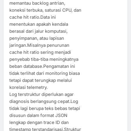
memantau backlog antrian,
koneksi terbuka, saturasi CPU, dan
cache hit ratio.Data ini
menentukan apakah kendala
berasal dari jalur komputasi,
penyimpanan, atau lapisan
jaringan.Misalnya penurunan
cache hit ratio sering menjadi
penyebab tiba-tiba meningkatnya
beban database.Pengamatan ini
tidak terlihat dari monitoring biasa
tetapi dapat terungkap melalui
korelasi telemetry.
Log terstruktur diperlukan agar
diagnosis berlangsung cepat.Log
tidak lagi berupa teks bebas tetapi
disusun dalam format JSON
lengkap dengan trace ID dan
timestamp terstandarisasi.Struktur