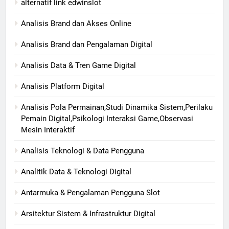
alternatif link edwinslot
Analisis Brand dan Akses Online
Analisis Brand dan Pengalaman Digital
Analisis Data & Tren Game Digital
Analisis Platform Digital
Analisis Pola Permainan,Studi Dinamika Sistem,Perilaku
Pemain Digital,Psikologi Interaksi Game,Observasi
Mesin Interaktif
Analisis Teknologi & Data Pengguna
Analitik Data & Teknologi Digital
Antarmuka & Pengalaman Pengguna Slot
Arsitektur Sistem & Infrastruktur Digital