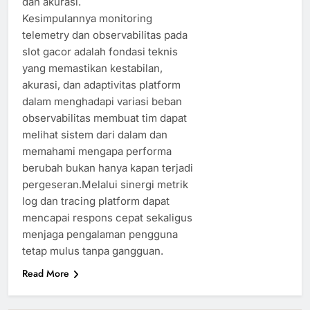
dan akurasi.
Kesimpulannya monitoring
telemetry dan observabilitas pada
slot gacor adalah fondasi teknis
yang memastikan kestabilan,
akurasi, dan adaptivitas platform
dalam menghadapi variasi beban
observabilitas membuat tim dapat
melihat sistem dari dalam dan
memahami mengapa performa
berubah bukan hanya kapan terjadi
pergeseran.Melalui sinergi metrik
log dan tracing platform dapat
mencapai respons cepat sekaligus
menjaga pengalaman pengguna
tetap mulus tanpa gangguan.
Read More