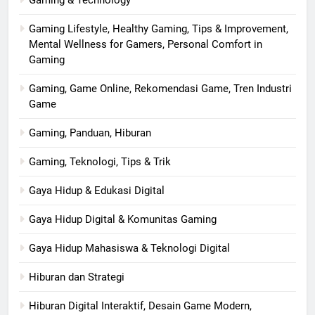
Gaming & Technology
Gaming Lifestyle, Healthy Gaming, Tips & Improvement,
Mental Wellness for Gamers, Personal Comfort in
Gaming
Gaming, Game Online, Rekomendasi Game, Tren Industri
Game
Gaming, Panduan, Hiburan
Gaming, Teknologi, Tips & Trik
Gaya Hidup & Edukasi Digital
Gaya Hidup Digital & Komunitas Gaming
Gaya Hidup Mahasiswa & Teknologi Digital
Hiburan dan Strategi
Hiburan Digital Interaktif, Desain Game Modern,