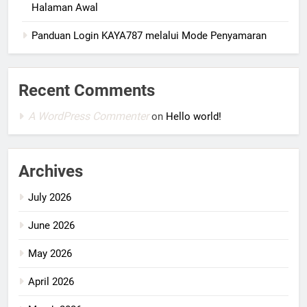
Halaman Awal
Panduan Login KAYA787 melalui Mode Penyamaran
Recent Comments
A WordPress Commenter
on
Hello world!
Archives
July 2026
June 2026
May 2026
April 2026