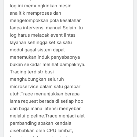
log ini memungkinkan mesin
analitik memproses dan
mengelompokkan pola kesalahan
tanpa intervensi manual.Selain itu
log harus melacak event lintas
layanan sehingga ketika satu
modul gagal sistem dapat
menemukan induk penyebabnya
bukan sekadar melihat dampaknya.
Tracing terdistribusi
menghubungkan seluruh
microservice dalam satu gambar
utuh.Trace menunjukkan berapa
lama request berada di setiap hop
dan bagaimana latensi menyebar
melalui pipeline.Trace menjadi alat
pembanding apakah kendala
disebabkan oleh CPU lambat,