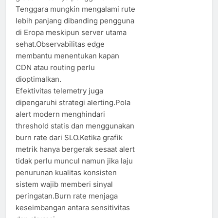
Tenggara mungkin mengalami rute
lebih panjang dibanding pengguna
di Eropa meskipun server utama
sehat.Observabilitas edge
membantu menentukan kapan
CDN atau routing perlu
dioptimalkan.
Efektivitas telemetry juga
dipengaruhi strategi alerting.Pola
alert modern menghindari
threshold statis dan menggunakan
burn rate dari SLO.Ketika grafik
metrik hanya bergerak sesaat alert
tidak perlu muncul namun jika laju
penurunan kualitas konsisten
sistem wajib memberi sinyal
peringatan.Burn rate menjaga
keseimbangan antara sensitivitas