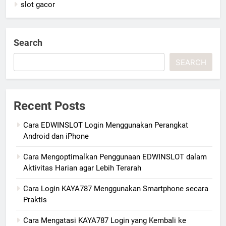
slot gacor
Search
SEARCH
Recent Posts
Cara EDWINSLOT Login Menggunakan Perangkat
Android dan iPhone
Cara Mengoptimalkan Penggunaan EDWINSLOT dalam
Aktivitas Harian agar Lebih Terarah
Cara Login KAYA787 Menggunakan Smartphone secara
Praktis
Cara Mengatasi KAYA787 Login yang Kembali ke