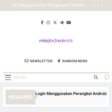
Skip
Cara Login KAYA787 Menggunakan Smartphone
to
secara Praktis
content
Cara Mengatasi KAYA787 Login yang Kembali ke
Halaman Awal
Cara EDWINSLOT Login Menggunakan Perangkat
Android dan iPhone
Cara Mengoptimalkan Penggunaan EDWINSLOT
dalam Aktivitas Harian agar Lebih Terarah
Cara Login KAYA787 Menggunakan Smartphone
secara Praktis
Mike For
Ikuti Visi Dan Misi Kampanye Mike For
Cara Mengatasi KAYA787 Login yang Kembali ke
NEWSLETTER
RANDOM NEWS
Frederick
Halaman Awal
Frederick Untuk Kota Frederick Yang Lebih
Baik.
MENU
ra EDWINSLOT Login Menggunakan Perangkat Android dan i
HEADLINES
Weeks Ago