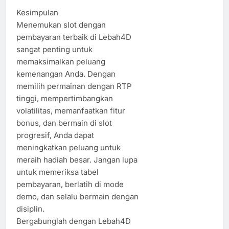
Kesimpulan
Menemukan slot dengan
pembayaran terbaik di Lebah4D
sangat penting untuk
memaksimalkan peluang
kemenangan Anda. Dengan
memilih permainan dengan RTP
tinggi, mempertimbangkan
volatilitas, memanfaatkan fitur
bonus, dan bermain di slot
progresif, Anda dapat
meningkatkan peluang untuk
meraih hadiah besar. Jangan lupa
untuk memeriksa tabel
pembayaran, berlatih di mode
demo, dan selalu bermain dengan
disiplin.
Bergabunglah dengan Lebah4D