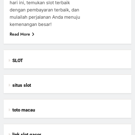
hari ini, temukan slot terbaik
dengan pembayaran terbaik, dan
mulailah perjalanan Anda menuju
kemenangan besar!
Read More
SLOT
situs slot
toto macau
link slot gacor