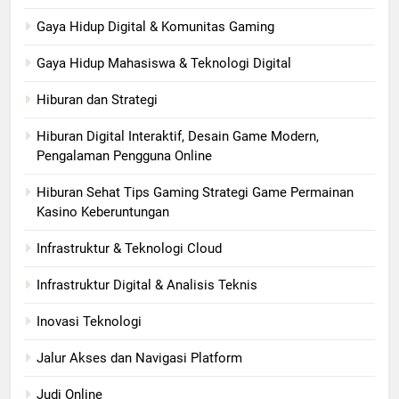
Gaya Hidup Digital & Komunitas Gaming
Gaya Hidup Mahasiswa & Teknologi Digital
Hiburan dan Strategi
Hiburan Digital Interaktif, Desain Game Modern,
Pengalaman Pengguna Online
Hiburan Sehat Tips Gaming Strategi Game Permainan
Kasino Keberuntungan
Infrastruktur & Teknologi Cloud
Infrastruktur Digital & Analisis Teknis
Inovasi Teknologi
Jalur Akses dan Navigasi Platform
Judi Online