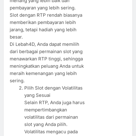
menang yang lebih baik dan
pembayaran yang lebih sering.
Slot dengan RTP rendah biasanya
memberikan pembayaran lebih
jarang, tetapi hadiah yang lebih
besar.
Di Lebah4D, Anda dapat memilih
dari berbagai permainan slot yang
menawarkan RTP tinggi, sehingga
meningkatkan peluang Anda untuk
meraih kemenangan yang lebih
sering.
Pilih Slot dengan Volatilitas
yang Sesuai
Selain RTP, Anda juga harus
mempertimbangkan
volatilitas dari permainan
slot yang Anda pilih.
Volatilitas mengacu pada