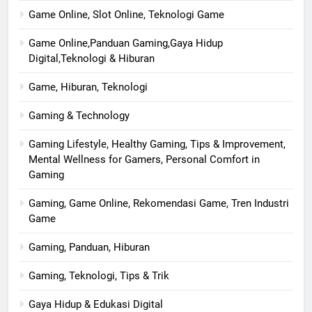
Game Online, Slot Online, Teknologi Game
Game Online,Panduan Gaming,Gaya Hidup
Digital,Teknologi & Hiburan
Game, Hiburan, Teknologi
Gaming & Technology
Gaming Lifestyle, Healthy Gaming, Tips & Improvement,
Mental Wellness for Gamers, Personal Comfort in
Gaming
Gaming, Game Online, Rekomendasi Game, Tren Industri
Game
Gaming, Panduan, Hiburan
Gaming, Teknologi, Tips & Trik
Gaya Hidup & Edukasi Digital