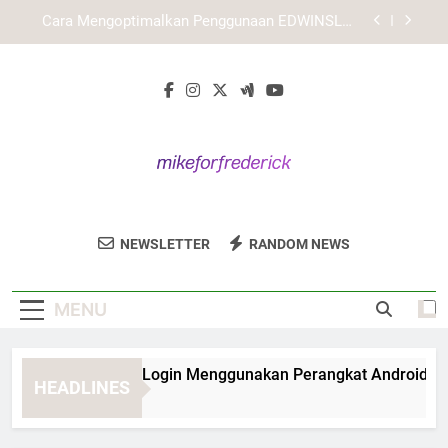
Skip
Cara Login KAYA787 Menggunakan Smartphone
to
secara Praktis
content
Cara Mengatasi KAYA787 Login yang Kembali ke
Halaman Awal
Cara EDWINSLOT Login Menggunakan Perangkat
Android dan iPhone
Cara Mengoptimalkan Penggunaan EDWINSLOT
dalam Aktivitas Harian agar Lebih Terarah
Cara Login KAYA787 Menggunakan Smartphone
secara Praktis
Mike For
Ikuti Visi Dan Misi Kampanye Mike For
Cara Mengatasi KAYA787 Login yang Kembali ke
NEWSLETTER
RANDOM NEWS
Frederick
Halaman Awal
Frederick Untuk Kota Frederick Yang Lebih
Baik.
MENU
ara EDWINSLOT Login Menggunakan Perangkat Android dan i
HEADLINES
Weeks Ago