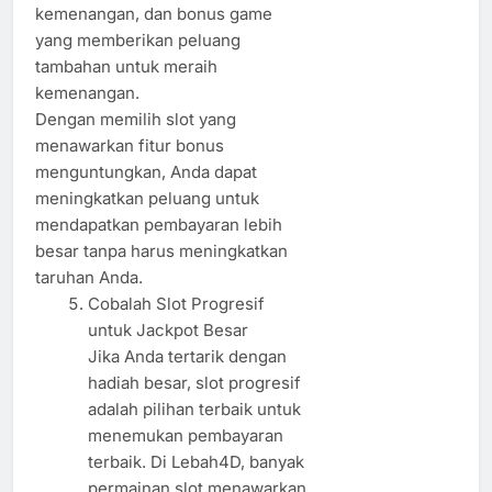
kemenangan, dan bonus game
yang memberikan peluang
tambahan untuk meraih
kemenangan.
Dengan memilih slot yang
menawarkan fitur bonus
menguntungkan, Anda dapat
meningkatkan peluang untuk
mendapatkan pembayaran lebih
besar tanpa harus meningkatkan
taruhan Anda.
Cobalah Slot Progresif
untuk Jackpot Besar
Jika Anda tertarik dengan
hadiah besar, slot progresif
adalah pilihan terbaik untuk
menemukan pembayaran
terbaik. Di Lebah4D, banyak
permainan slot menawarkan