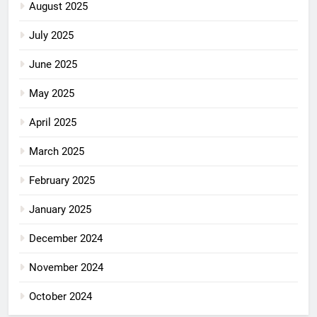
August 2025
July 2025
June 2025
May 2025
April 2025
March 2025
February 2025
January 2025
December 2024
November 2024
October 2024