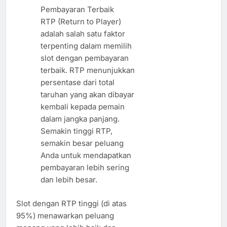
Pembayaran Terbaik
RTP (Return to Player)
adalah salah satu faktor
terpenting dalam memilih
slot dengan pembayaran
terbaik. RTP menunjukkan
persentase dari total
taruhan yang akan dibayar
kembali kepada pemain
dalam jangka panjang.
Semakin tinggi RTP,
semakin besar peluang
Anda untuk mendapatkan
pembayaran lebih sering
dan lebih besar.
Slot dengan RTP tinggi (di atas
95%) menawarkan peluang