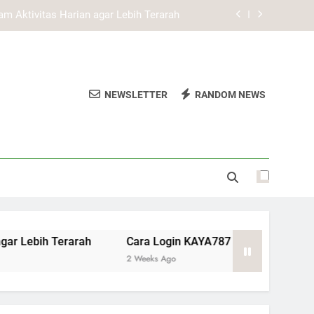
Aktivitas Harian agar Lebih Terarah
nggunakan Smartphone secara Praktis
 Login yang Kembali ke Halaman Awal
NEWSLETTER
RANDOM NEWS
nakan Perangkat Android dan iPhone
Aktivitas Harian agar Lebih Terarah
g Lebih Baik.
nggunakan Smartphone secara Praktis
 Login yang Kembali ke Halaman Awal
erarah
Cara Login KAYA787 Menggunakan Smartphone s
2 Weeks Ago