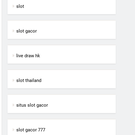
slot
slot gacor
live draw hk
slot thailand
situs slot gacor
slot gacor 777