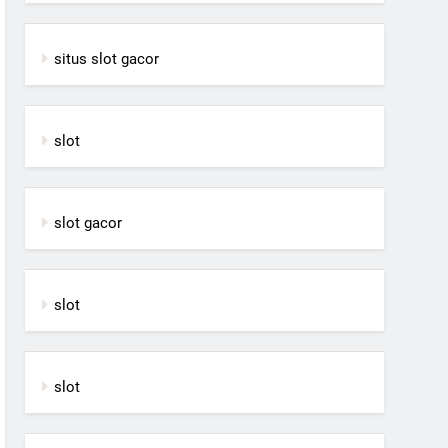
situs slot gacor
slot
slot gacor
slot
slot