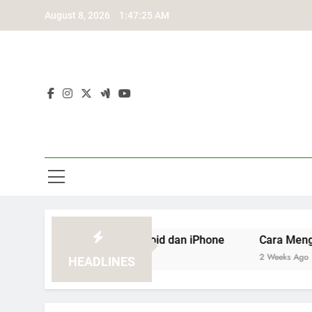
Skip
August 8, 2026
1:47:26 AM
to
content
Mik
Ikuti Visi
 Perangkat Android dan iPhone
Cara Mengoptimalkan 
2 Weeks Ago
HEADLINES