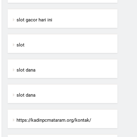
slot gacor hari ini
slot
slot dana
slot dana
https://kadinpcmataram.org/kontak/