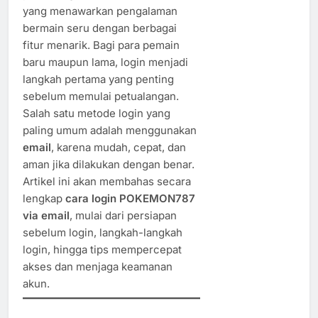
yang menawarkan pengalaman
bermain seru dengan berbagai
fitur menarik. Bagi para pemain
baru maupun lama, login menjadi
langkah pertama yang penting
sebelum memulai petualangan.
Salah satu metode login yang
paling umum adalah menggunakan
email
, karena mudah, cepat, dan
aman jika dilakukan dengan benar.
Artikel ini akan membahas secara
lengkap
cara login POKEMON787
via email
, mulai dari persiapan
sebelum login, langkah-langkah
login, hingga tips mempercepat
akses dan menjaga keamanan
akun.