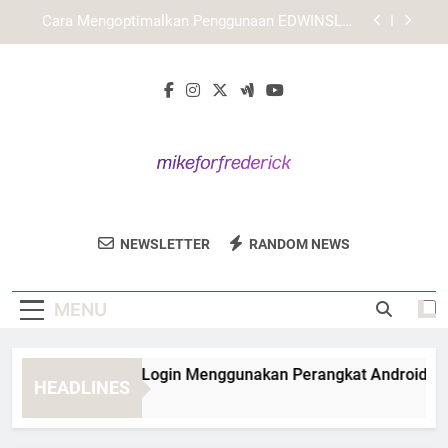
Skip
Cara Login KAYA787 Menggunakan Smartphone
to
secara Praktis
content
Cara Mengatasi KAYA787 Login yang Kembali ke
Halaman Awal
Cara EDWINSLOT Login Menggunakan Perangkat
Android dan iPhone
Cara Mengoptimalkan Penggunaan EDWINSLOT
dalam Aktivitas Harian agar Lebih Terarah
Cara Login KAYA787 Menggunakan Smartphone
secara Praktis
Mike For
Ikuti Visi Dan Misi Kampanye Mike For
Cara Mengatasi KAYA787 Login yang Kembali ke
NEWSLETTER
RANDOM NEWS
Frederick
Halaman Awal
Frederick Untuk Kota Frederick Yang Lebih
Baik.
MENU
ara EDWINSLOT Login Menggunakan Perangkat Android dan 
HEADLINES
 Weeks Ago