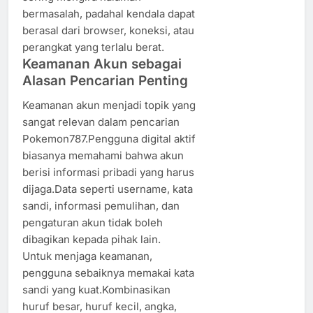
bermasalah, padahal kendala dapat
berasal dari browser, koneksi, atau
perangkat yang terlalu berat.
Keamanan Akun sebagai
Alasan Pencarian Penting
Keamanan akun menjadi topik yang
sangat relevan dalam pencarian
Pokemon787.Pengguna digital aktif
biasanya memahami bahwa akun
berisi informasi pribadi yang harus
dijaga.Data seperti username, kata
sandi, informasi pemulihan, dan
pengaturan akun tidak boleh
dibagikan kepada pihak lain.
Untuk menjaga keamanan,
pengguna sebaiknya memakai kata
sandi yang kuat.Kombinasikan
huruf besar, huruf kecil, angka,