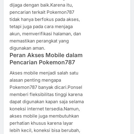
dijaga dengan baik.Karena itu,
pencarian terkait Pokemon787
tidak hanya berfokus pada akses,
tetapi juga pada cara menjaga
akun, memverifikasi halaman, dan
memastikan perangkat yang
digunakan aman.
Peran Akses Mobile dalam
Pencarian Pokemon787
Akses mobile menjadi salah satu
alasan penting mengapa
Pokemon787 banyak dicari.Ponsel
memberi fleksibilitas tinggi karena
dapat digunakan kapan saja selama
koneksi internet tersedia.Namun,
akses mobile juga membutuhkan
perhatian khusus karena layar
lebih kecil, koneksi bisa berubah,