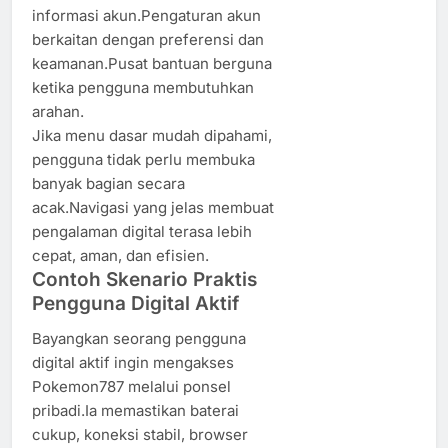
informasi akun.Pengaturan akun
berkaitan dengan preferensi dan
keamanan.Pusat bantuan berguna
ketika pengguna membutuhkan
arahan.
Jika menu dasar mudah dipahami,
pengguna tidak perlu membuka
banyak bagian secara
acak.Navigasi yang jelas membuat
pengalaman digital terasa lebih
cepat, aman, dan efisien.
Contoh Skenario Praktis
Pengguna Digital Aktif
Bayangkan seorang pengguna
digital aktif ingin mengakses
Pokemon787 melalui ponsel
pribadi.Ia memastikan baterai
cukup, koneksi stabil, browser