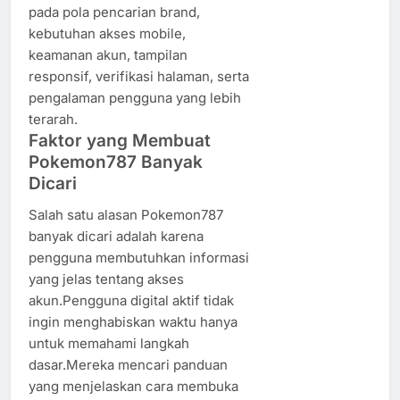
pada pola pencarian brand,
kebutuhan akses mobile,
keamanan akun, tampilan
responsif, verifikasi halaman, serta
pengalaman pengguna yang lebih
terarah.
Faktor yang Membuat
Pokemon787 Banyak
Dicari
Salah satu alasan Pokemon787
banyak dicari adalah karena
pengguna membutuhkan informasi
yang jelas tentang akses
akun.Pengguna digital aktif tidak
ingin menghabiskan waktu hanya
untuk memahami langkah
dasar.Mereka mencari panduan
yang menjelaskan cara membuka