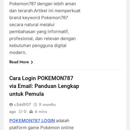
Pokemon787 dengan lebih aman
dan terarah.Artikel ini memperkuat
brand keyword Pokemon787
secara natural melalui
pembahasan yang informatif,
profesional, dan relevan dengan
kebutuhan pengguna digital
modern.
Read More
Cara Login POKEMON787
via Email: Panduan Lengkap
untuk Pemula
c54d907
9 months
ago
0
6 mins
POKEMON787 LOGIN
adalah
platform game Pokémon online