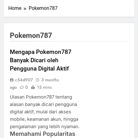
Home
Pokemon787
Pokemon787
Mengapa Pokemon787
Banyak Dicari oleh
Pengguna Digital Aktif
c54d907
3 months
ago
0
15 mins
Ulasan Pokemon787 tentang
alasan banyak dicari pengguna
digital aktif, mulai dari akses
mobile, keamanan akun, hingga
pengalaman yang lebih nyaman.
Memahami Popularitas