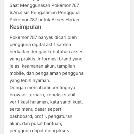
Saat Menggunakan Pokemon787
6.Analisis Pengalaman Pengguna
Pokemon787 untuk Akses Harian
Kesimpulan
Pokemon787 banyak dicari oleh
pengguna digital aktif karena
berkaitan dengan kebutuhan akses
yang praktis, informasi brand yang
jelas, keamanan akun, tampilan
mobile, dan pengalaman pengguna
yang lebih nyaman.
Dengan memahami pentingnya
browser terbaru, koneksi stabil,
verifikasi halaman, kata sandi kuat,
serta menu dasar seperti
dashboard, profil, pengaturan
akun, dan pusat bantuan,
pengguna dapat mengakses