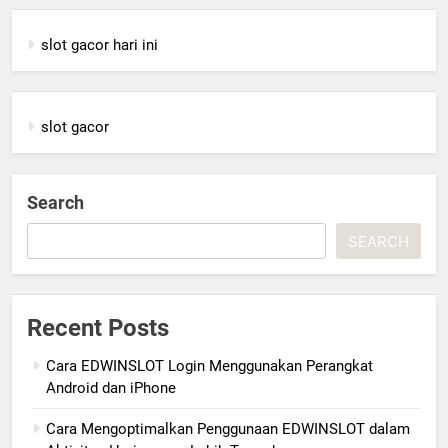
slot gacor hari ini
slot gacor
Search
SEARCH
Recent Posts
Cara EDWINSLOT Login Menggunakan Perangkat
Android dan iPhone
Cara Mengoptimalkan Penggunaan EDWINSLOT dalam