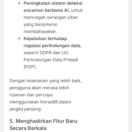
Peningkatan sistem deteksi
ancaman berbasis AI
, untuk
mencegah serangan siber
yang berpotensi
membahayakan.
Kepatuhan terhadap
regulasi perlindungan data
,
seperti GDPR dan UU
Perlindungan Data Pribadi
(PDP).
Dengan keamanan yang lebih baik,
pengguna akan merasa lebih
nyaman dan percaya
menggunakan Horas88 dalam
jangka panjang.
5. Menghadirkan Fitur Baru
Secara Berkala