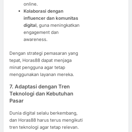
online.
Kolaborasi dengan
influencer dan komunitas
digital
, guna meningkatkan
engagement dan
awareness.
Dengan strategi pemasaran yang
tepat, Horas88 dapat menjaga
minat pengguna agar tetap
menggunakan layanan mereka.
7. Adaptasi dengan Tren
Teknologi dan Kebutuhan
Pasar
Dunia digital selalu berkembang,
dan Horas88 harus terus mengikuti
tren teknologi agar tetap relevan.