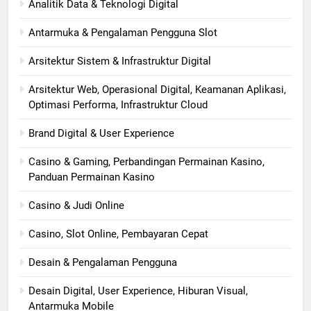
Analitik Data & Teknologi Digital
Antarmuka & Pengalaman Pengguna Slot
Arsitektur Sistem & Infrastruktur Digital
Arsitektur Web, Operasional Digital, Keamanan Aplikasi,
Optimasi Performa, Infrastruktur Cloud
Brand Digital & User Experience
Casino & Gaming, Perbandingan Permainan Kasino,
Panduan Permainan Kasino
Casino & Judi Online
Casino, Slot Online, Pembayaran Cepat
Desain & Pengalaman Pengguna
Desain Digital, User Experience, Hiburan Visual,
Antarmuka Mobile