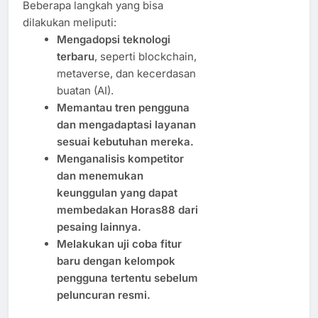
Beberapa langkah yang bisa
dilakukan meliputi:
Mengadopsi teknologi
terbaru
, seperti blockchain,
metaverse, dan kecerdasan
buatan (AI).
Memantau tren pengguna
dan mengadaptasi layanan
sesuai kebutuhan mereka.
Menganalisis kompetitor
dan menemukan
keunggulan yang dapat
membedakan Horas88 dari
pesaing lainnya.
Melakukan uji coba fitur
baru dengan kelompok
pengguna tertentu sebelum
peluncuran resmi.