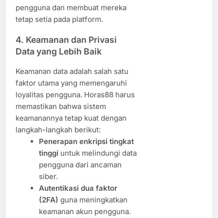
pengguna dan membuat mereka
tetap setia pada platform.
4. Keamanan dan Privasi
Data yang Lebih Baik
Keamanan data adalah salah satu
faktor utama yang memengaruhi
loyalitas pengguna. Horas88 harus
memastikan bahwa sistem
keamanannya tetap kuat dengan
langkah-langkah berikut:
Penerapan enkripsi tingkat
tinggi
untuk melindungi data
pengguna dari ancaman
siber.
Autentikasi dua faktor
(2FA)
guna meningkatkan
keamanan akun pengguna.