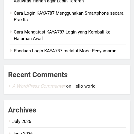
Aktivitas Harian agar Lebih Terarah
Cara Login KAYA787 Menggunakan Smartphone secara
Praktis
Cara Mengatasi KAYA787 Login yang Kembali ke
Halaman Awal
Panduan Login KAYA787 melalui Mode Penyamaran
Recent Comments
A WordPress Commenter
on
Hello world!
Archives
July 2026
June 2026