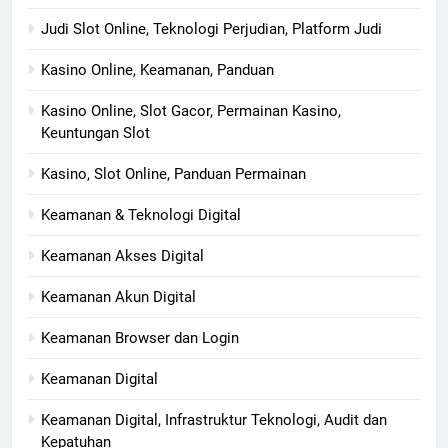
Judi Slot Online, Teknologi Perjudian, Platform Judi
Kasino Online, Keamanan, Panduan
Kasino Online, Slot Gacor, Permainan Kasino,
Keuntungan Slot
Kasino, Slot Online, Panduan Permainan
Keamanan & Teknologi Digital
Keamanan Akses Digital
Keamanan Akun Digital
Keamanan Browser dan Login
Keamanan Digital
Keamanan Digital, Infrastruktur Teknologi, Audit dan
Kepatuhan