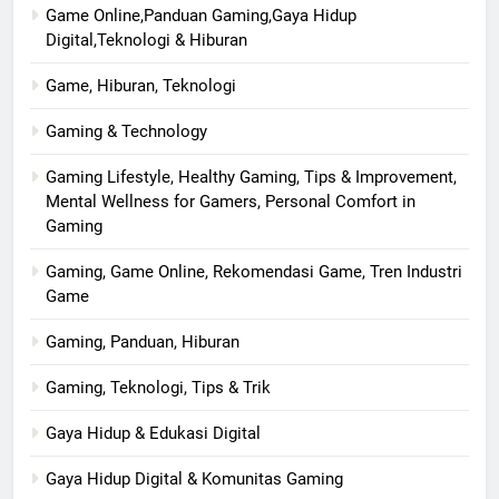
Game Online,Panduan Gaming,Gaya Hidup
Digital,Teknologi & Hiburan
Game, Hiburan, Teknologi
Gaming & Technology
Gaming Lifestyle, Healthy Gaming, Tips & Improvement,
Mental Wellness for Gamers, Personal Comfort in
Gaming
Gaming, Game Online, Rekomendasi Game, Tren Industri
Game
Gaming, Panduan, Hiburan
Gaming, Teknologi, Tips & Trik
Gaya Hidup & Edukasi Digital
Gaya Hidup Digital & Komunitas Gaming