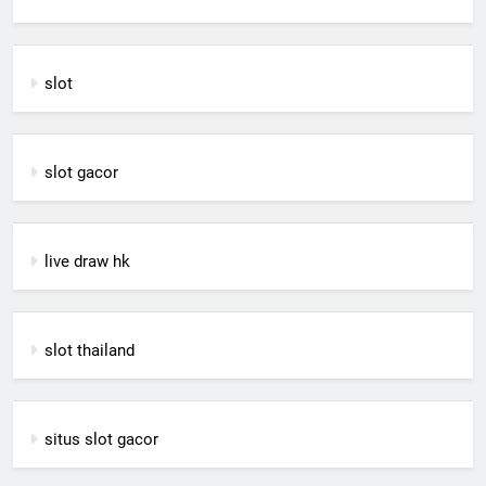
slot
slot gacor
live draw hk
slot thailand
situs slot gacor