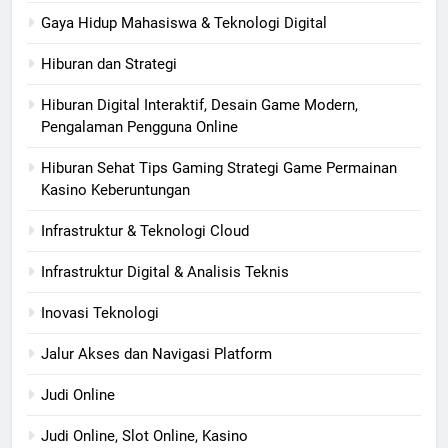
Gaya Hidup Mahasiswa & Teknologi Digital
Hiburan dan Strategi
Hiburan Digital Interaktif, Desain Game Modern,
Pengalaman Pengguna Online
Hiburan Sehat Tips Gaming Strategi Game Permainan
Kasino Keberuntungan
Infrastruktur & Teknologi Cloud
Infrastruktur Digital & Analisis Teknis
Inovasi Teknologi
Jalur Akses dan Navigasi Platform
Judi Online
Judi Online, Slot Online, Kasino