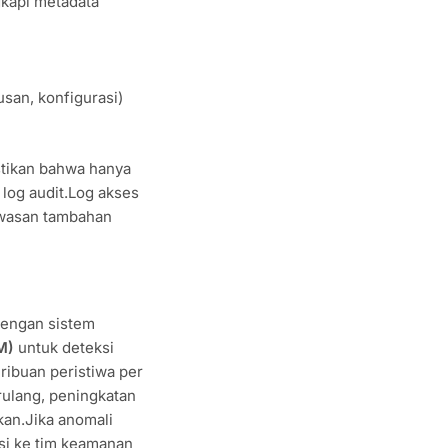
gkapi metadata
san, konfigurasi)
ikan bahwa hanya
 log audit.Log akses
gawasan tambahan
dengan sistem
M)
untuk deteksi
ribuan peristiwa per
rulang, peningkatan
kan.Jika anomali
asi ke tim keamanan