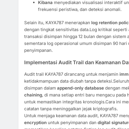
Kibana
menyediakan visualisasi interaktif unt
frekuensi peristiwa, dan deteksi anomali.
Selain itu, KAYA787 menerapkan
log retention poli
dengan tingkat sensitivitas data.Log kritikal seperti
transaksi disimpan hingga 12 bulan dengan sistem ar
sementara log operasional umum disimpan 90 hari u
penyimpanan.
Implementasi Audit Trail dan Keamanan Da
Audit trail KAYA787 dirancang untuk menjamin
immu
ketidakmampuan data diubah tanpa deteksi.Seluruh 
disimpan dalam
append-only database
dengan me
chaining
, di mana setiap entri baru mengacu pada 
untuk memastikan integritas kronologis.Cara ini m
catatan tanpa meninggalkan jejak kriptografis.
Untuk menjaga keamanan data audit, KAYA787 me
encryption
untuk penyimpanan dan
digital signatu