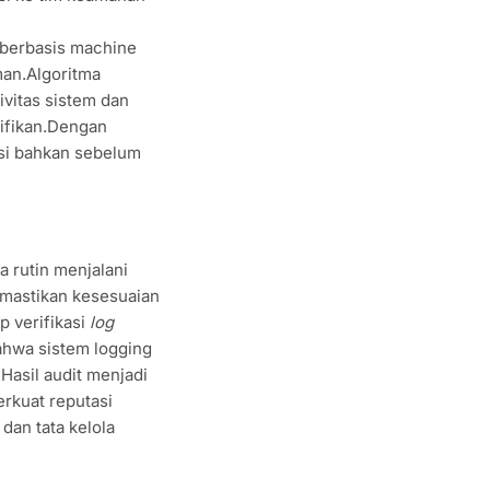
berbasis machine
man.Algoritma
ivitas sistem dan
ifikan.Dengan
asi bahkan sebelum
a rutin menjalani
emastikan kesesuaian
p verifikasi
log
ahwa sistem logging
.Hasil audit menjadi
rkuat reputasi
dan tata kelola