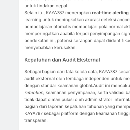
untuk tindakan cepat.
Selain itu, KAYA787 menerapkan
real-time alerting
learning untuk meningkatkan akurasi deteksi anca
pembelajaran otomatis mempelajari pola normal akt
memperingatkan apabila terjadi penyimpangan sign
pendekatan ini, potensi serangan dapat diidentifik
menyebabkan kerusakan.
Kepatuhan dan Audit Eksternal
Sebagai bagian dari tata kelola data, KAYA787 secar
audit eksternal oleh lembaga independen untuk m
dengan standar keamanan global.Audit ini mencaku
retention
, keamanan penyimpanan, serta validasi b
tidak dapat dimanipulasi oleh administrator internal
bagian dari laporan kepatuhan tahunan yang mempe
KAYA787 sebagai platform dengan keamanan tinggi 
transparan.