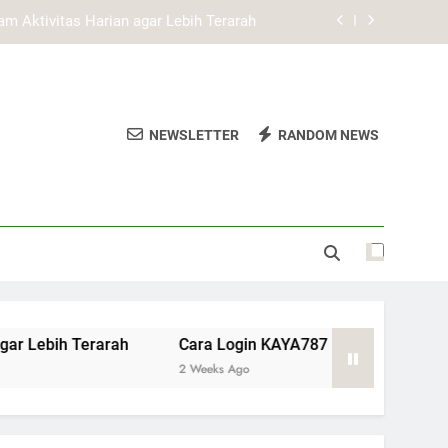
Aktivitas Harian agar Lebih Terarah
nggunakan Smartphone secara Praktis
 Login yang Kembali ke Halaman Awal
NEWSLETTER
RANDOM NEWS
nakan Perangkat Android dan iPhone
Aktivitas Harian agar Lebih Terarah
g Lebih Baik.
nggunakan Smartphone secara Praktis
 Login yang Kembali ke Halaman Awal
erarah
Cara Login KAYA787 Menggunakan Smartphone s
2 Weeks Ago