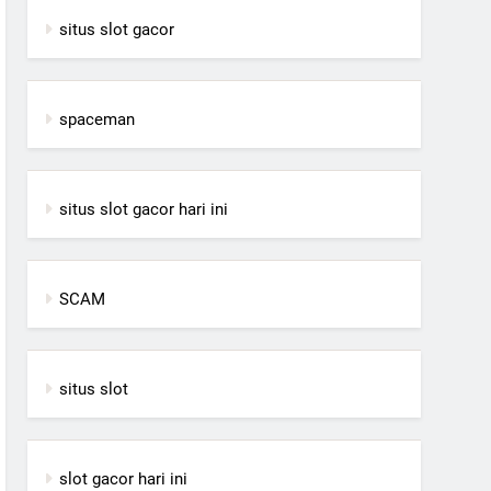
situs slot gacor
spaceman
situs slot gacor hari ini
SCAM
situs slot
slot gacor hari ini