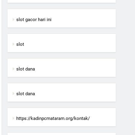
slot gacor hari ini
slot
slot dana
slot dana
https://kadinpcmataram.org/kontak/