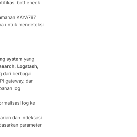
tifikasi bottleneck
amanan KAYA787
ma untuk mendeteksi
ing system
yang
search, Logstash,
g dari berbagai
PI gateway, dan
mpanan log
rmalisasi log ke
arian dan indeksasi
dasarkan parameter