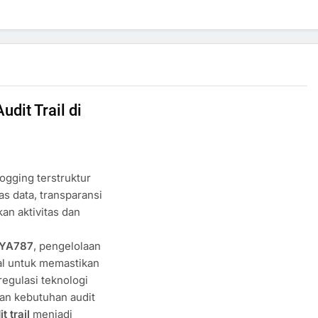
dit Trail di
gging terstruktur
as data, transparansi
an aktivitas dan
YA787
, pengelolaan
al untuk memastikan
regulasi teknologi
an kebutuhan audit
t trail
menjadi