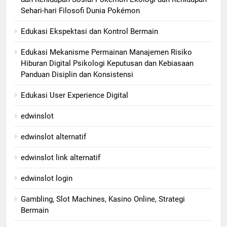
Sehari-hari Filosofi Dunia Pokémon
Edukasi Ekspektasi dan Kontrol Bermain
Edukasi Mekanisme Permainan Manajemen Risiko
Hiburan Digital Psikologi Keputusan dan Kebiasaan
Panduan Disiplin dan Konsistensi
Edukasi User Experience Digital
edwinslot
edwinslot alternatif
edwinslot link alternatif
edwinslot login
Gambling, Slot Machines, Kasino Online, Strategi
Bermain