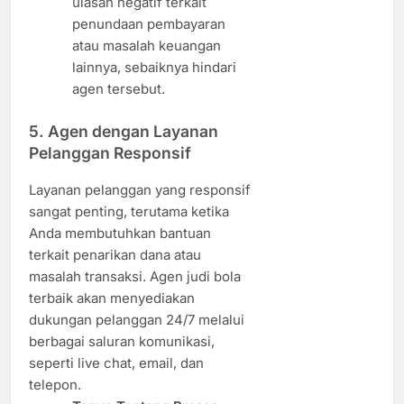
ulasan negatif terkait
penundaan pembayaran
atau masalah keuangan
lainnya, sebaiknya hindari
agen tersebut.
5.
Agen dengan Layanan
Pelanggan Responsif
Layanan pelanggan yang responsif
sangat penting, terutama ketika
Anda membutuhkan bantuan
terkait penarikan dana atau
masalah transaksi. Agen judi bola
terbaik akan menyediakan
dukungan pelanggan 24/7 melalui
berbagai saluran komunikasi,
seperti live chat, email, dan
telepon.