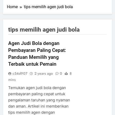
Home
tips memilih agen judi bola
tips memilih agen judi bola
Agen Judi Bola dengan
Pembayaran Paling Cepat:
Panduan Memilih yang
Terbaik untuk Pemain
c54d907
2 years ago
0
8
mins
Temukan agen judi bola dengan
pembayaran paling cepat untuk
pengalaman taruhan yang nyaman
dan aman. Artikel ini memberikan
tips memilih agen dengan