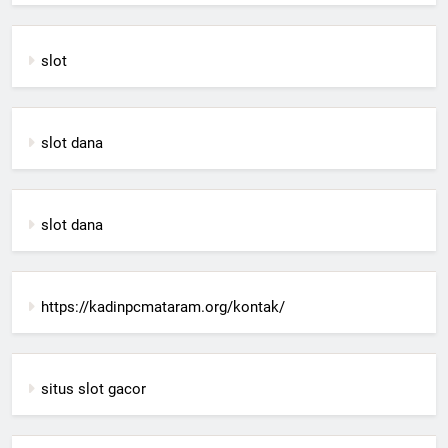
slot
slot dana
slot dana
https://kadinpcmataram.org/kontak/
situs slot gacor