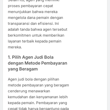
proses pembayaran cepat
menunjukkan bahwa mereka
mengelola dana pemain dengan
transparansi dan efisiensi. Ini
adalah tanda bahwa agen tersebut
berkomitmen untuk memberikan
layanan terbaik kepada pemain
mereka.
1.
Pilih Agen Judi Bola
dengan Metode Pembayaran
yang Beragam
Agen judi bola dengan pilihan
metode pembayaran yang beragam
cenderung menawarkan
kemudahan dan kenyamanan lebih
kepada pemain. Pembayaran yang
cepat tidak hanya bergantung pada