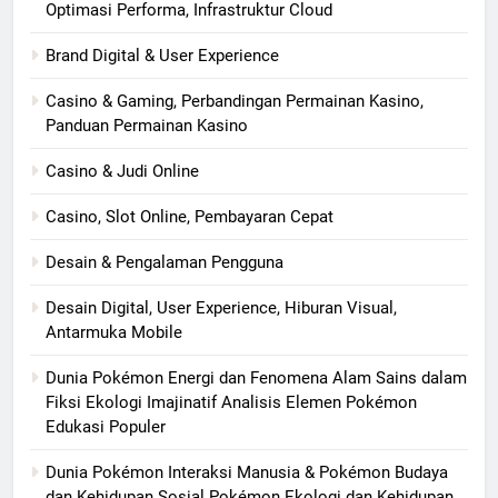
Optimasi Performa, Infrastruktur Cloud
Brand Digital & User Experience
Casino & Gaming, Perbandingan Permainan Kasino,
Panduan Permainan Kasino
Casino & Judi Online
Casino, Slot Online, Pembayaran Cepat
Desain & Pengalaman Pengguna
Desain Digital, User Experience, Hiburan Visual,
Antarmuka Mobile
Dunia Pokémon Energi dan Fenomena Alam Sains dalam
Fiksi Ekologi Imajinatif Analisis Elemen Pokémon
Edukasi Populer
Dunia Pokémon Interaksi Manusia & Pokémon Budaya
dan Kehidupan Sosial Pokémon Ekologi dan Kehidupan