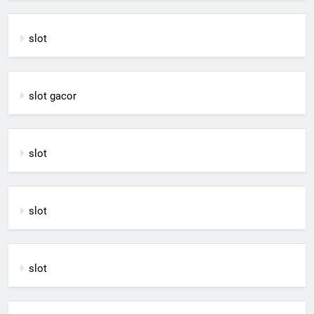
slot
slot gacor
slot
slot
slot