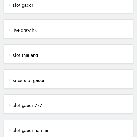
slot gacor
live draw hk
slot thailand
situs slot gacor
slot gacor 777
slot gacor hari ini