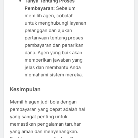
Tanya Tentang Proses
Pembayaran:
Sebelum
memilih agen, cobalah
untuk menghubungi layanan
pelanggan dan ajukan
pertanyaan tentang proses
pembayaran dan penarikan
dana. Agen yang baik akan
memberikan jawaban yang
jelas dan membantu Anda
memahami sistem mereka.
Kesimpulan
Memilih agen judi bola dengan
pembayaran yang cepat adalah hal
yang sangat penting untuk
memastikan pengalaman taruhan
yang aman dan menyenangkan.