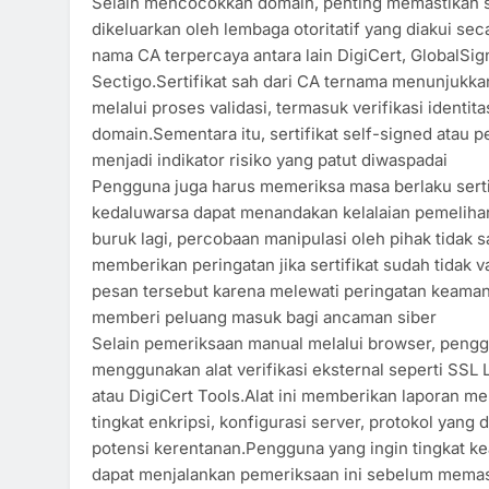
Selain mencocokkan domain, penting memastikan se
dikeluarkan oleh lembaga otoritatif yang diakui se
nama CA terpercaya antara lain DigiCert, GlobalSign
Sectigo.Sertifikat sah dari CA ternama menunjukka
melalui proses validasi, termasuk verifikasi identita
domain.Sementara itu, sertifikat self-signed atau pe
menjadi indikator risiko yang patut diwaspadai
Pengguna juga harus memeriksa masa berlaku sertif
kedaluwarsa dapat menandakan kelalaian pemelihara
buruk lagi, percobaan manipulasi oleh pihak tidak 
memberikan peringatan jika sertifikat sudah tidak v
pesan tersebut karena melewati peringatan keama
memberi peluang masuk bagi ancaman siber
Selain pemeriksaan manual melalui browser, peng
menggunakan alat verifikasi eksternal seperti SSL 
atau DigiCert Tools.Alat ini memberikan laporan 
tingkat enkripsi, konfigurasi server, protokol yang
potensi kerentanan.Pengguna yang ingin tingkat ke
dapat menjalankan pemeriksaan ini sebelum mema