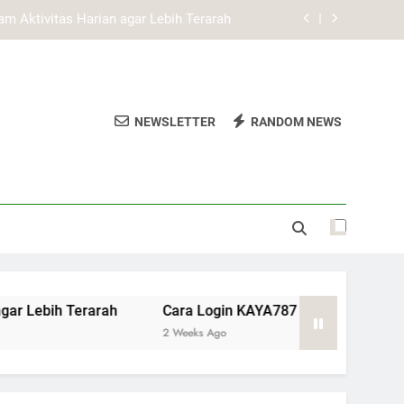
Aktivitas Harian agar Lebih Terarah
nggunakan Smartphone secara Praktis
 Login yang Kembali ke Halaman Awal
NEWSLETTER
RANDOM NEWS
nakan Perangkat Android dan iPhone
Aktivitas Harian agar Lebih Terarah
g Lebih Baik.
nggunakan Smartphone secara Praktis
 Login yang Kembali ke Halaman Awal
erarah
Cara Login KAYA787 Menggunakan Smartphone s
2 Weeks Ago