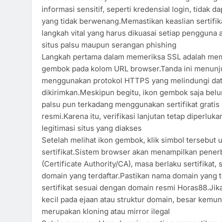
informasi sensitif, seperti kredensial login, tidak d
yang tidak berwenang.Memastikan keaslian sertifi
langkah vital yang harus dikuasai setiap pengguna a
situs palsu maupun serangan phishing
Langkah pertama dalam memeriksa SSL adalah mem
gembok pada kolom URL browser.Tanda ini menunj
menggunakan protokol HTTPS yang melindungi dat
dikirimkan.Meskipun begitu, ikon gembok saja bel
palsu pun terkadang menggunakan sertifikat gratis 
resmi.Karena itu, verifikasi lanjutan tetap diperlu
legitimasi situs yang diakses
Setelah melihat ikon gembok, klik simbol tersebut
sertifikat.Sistem browser akan menampilkan penerbi
(Certificate Authority/CA), masa berlaku sertifikat, 
domain yang terdaftar.Pastikan nama domain yang 
sertifikat sesuai dengan domain resmi Horas88.Jik
kecil pada ejaan atau struktur domain, besar kemun
merupakan kloning atau mirror ilegal