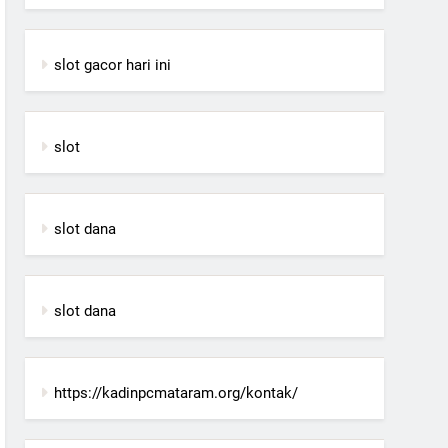
slot gacor hari ini
slot
slot dana
slot dana
https://kadinpcmataram.org/kontak/