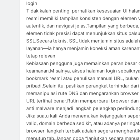
login
Tidak kalah penting, perhatikan kesesuaian UI hal
resmi memiliki tampilan konsisten dengan elemen vi
autentik, dan navigasi jelas.Tampilan yang berbeda, 
elemen tidak presisi dapat menunjukkan situs pal
SSL.Secara teknis, SSL tidak menjamin situs adalah
layanan—ia hanya menjamin koneksi aman karenany
tetap relevan
Kebiasaan pengguna juga memainkan peran besar 
keamanan.Misalnya, akses halaman login sebaiknya
bookmark resmi atau penulisan manual URL, bukan l
pribadi.Selain itu, pastikan perangkat terhindar da
memanipulasi rute DNS dan mengarahkan browser k
URL terlihat benar.Rutin memperbarui browser da
anti malware menjadi langkah pelengkap perlindun
Jika suatu kali Anda menemukan kejanggalan seperti
valid, domain berbeda sedikit, atau adanya pering
browser, langkah terbaik adalah segera menghentik
menutup tab.Jangan coba “lanjutkan secara manual