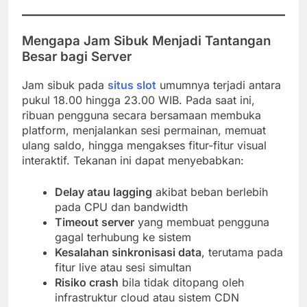
Mengapa Jam Sibuk Menjadi Tantangan
Besar bagi Server
Jam sibuk pada
situs slot
umumnya terjadi antara
pukul 18.00 hingga 23.00 WIB. Pada saat ini,
ribuan pengguna secara bersamaan membuka
platform, menjalankan sesi permainan, memuat
ulang saldo, hingga mengakses fitur-fitur visual
interaktif. Tekanan ini dapat menyebabkan:
Delay atau lagging
akibat beban berlebih
pada CPU dan bandwidth
Timeout server
yang membuat pengguna
gagal terhubung ke sistem
Kesalahan sinkronisasi data
, terutama pada
fitur live atau sesi simultan
Risiko crash
bila tidak ditopang oleh
infrastruktur cloud atau sistem CDN