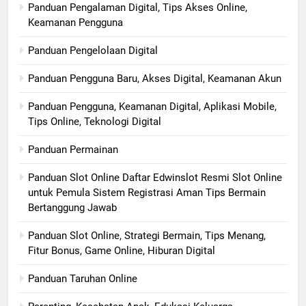
Panduan Pengalaman Digital, Tips Akses Online,
Keamanan Pengguna
Panduan Pengelolaan Digital
Panduan Pengguna Baru, Akses Digital, Keamanan Akun
Panduan Pengguna, Keamanan Digital, Aplikasi Mobile,
Tips Online, Teknologi Digital
Panduan Permainan
Panduan Slot Online Daftar Edwinslot Resmi Slot Online
untuk Pemula Sistem Registrasi Aman Tips Bermain
Bertanggung Jawab
Panduan Slot Online, Strategi Bermain, Tips Menang,
Fitur Bonus, Game Online, Hiburan Digital
Panduan Taruhan Online