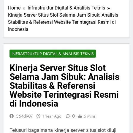
Home
Infrastruktur Digital & Analisis Teknis
Kinerja Server Situs Slot Selama Jam Sibuk: Analisis
Stabilitas & Referensi Website Terintegrasi Resmi di
Indonesia
INFRASTRUKTUR DIGITAL & ANALISIS TEKNIS
Kinerja Server Situs Slot
Selama Jam Sibuk: Analisis
Stabilitas & Referensi
Website Terintegrasi Resmi
di Indonesia
0
C54d907
1 Year Ago
6 Mins
Telusuri bagaimana kinerja server situs slot diuji