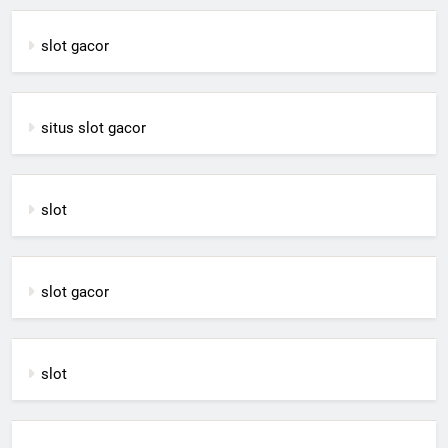
slot gacor
situs slot gacor
slot
slot gacor
slot