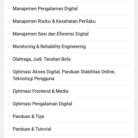
Manajemen Pengalaman Digital
Manajemen Risiko & Kesehatan Perilaku
Manajemen Sesi dan Efisiensi Digital
Monitoring & Reliability Engineering
Olahraga, Judi, Taruhan Bola
Optimasi Akses Digital, Panduan Stabilitas Online,
Teknologi Pengguna
Optimasi Frontend & Media
Optimasi Pengalaman Digital
Panduan & Tips
Panduan & Tutorial