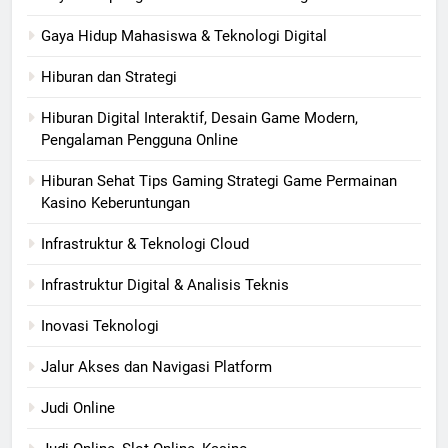
Gaya Hidup Mahasiswa & Teknologi Digital
Hiburan dan Strategi
Hiburan Digital Interaktif, Desain Game Modern,
Pengalaman Pengguna Online
Hiburan Sehat Tips Gaming Strategi Game Permainan
Kasino Keberuntungan
Infrastruktur & Teknologi Cloud
Infrastruktur Digital & Analisis Teknis
Inovasi Teknologi
Jalur Akses dan Navigasi Platform
Judi Online