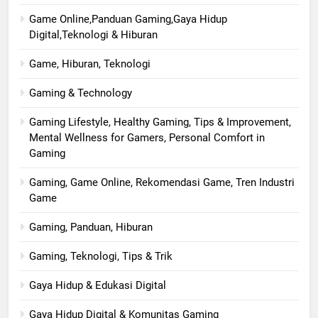
Game Online,Panduan Gaming,Gaya Hidup
Digital,Teknologi & Hiburan
Game, Hiburan, Teknologi
Gaming & Technology
Gaming Lifestyle, Healthy Gaming, Tips & Improvement,
Mental Wellness for Gamers, Personal Comfort in
Gaming
Gaming, Game Online, Rekomendasi Game, Tren Industri
Game
Gaming, Panduan, Hiburan
Gaming, Teknologi, Tips & Trik
Gaya Hidup & Edukasi Digital
Gaya Hidup Digital & Komunitas Gaming