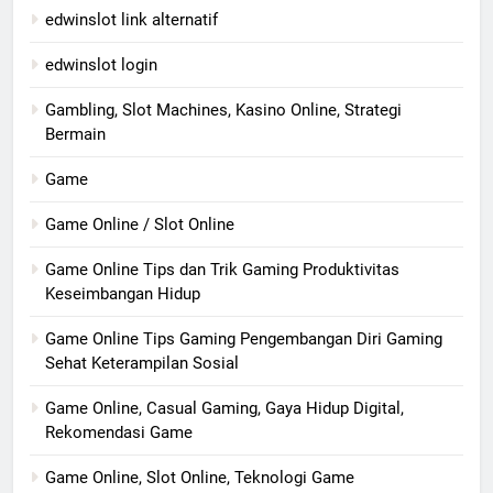
edwinslot link alternatif
edwinslot login
Gambling, Slot Machines, Kasino Online, Strategi
Bermain
Game
Game Online / Slot Online
Game Online Tips dan Trik Gaming Produktivitas
Keseimbangan Hidup
Game Online Tips Gaming Pengembangan Diri Gaming
Sehat Keterampilan Sosial
Game Online, Casual Gaming, Gaya Hidup Digital,
Rekomendasi Game
Game Online, Slot Online, Teknologi Game