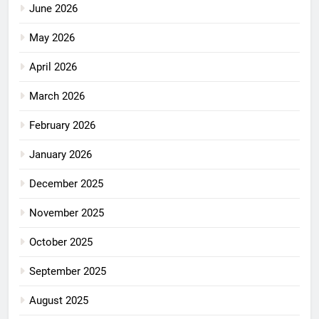
June 2026
May 2026
April 2026
March 2026
February 2026
January 2026
December 2025
November 2025
October 2025
September 2025
August 2025