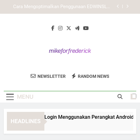
Skip
Cara Login KAYA787 Menggunakan Smartphone
to
secara Praktis
content
Cara Mengatasi KAYA787 Login yang Kembali ke
Halaman Awal
Cara EDWINSLOT Login Menggunakan Perangkat
Android dan iPhone
Cara Mengoptimalkan Penggunaan EDWINSLOT
dalam Aktivitas Harian agar Lebih Terarah
Cara Login KAYA787 Menggunakan Smartphone
secara Praktis
Mike For
Ikuti Visi Dan Misi Kampanye Mike For
Cara Mengatasi KAYA787 Login yang Kembali ke
NEWSLETTER
RANDOM NEWS
Frederick
Halaman Awal
Frederick Untuk Kota Frederick Yang Lebih
Baik.
MENU
ara EDWINSLOT Login Menggunakan Perangkat Android dan i
HEADLINES
Weeks Ago