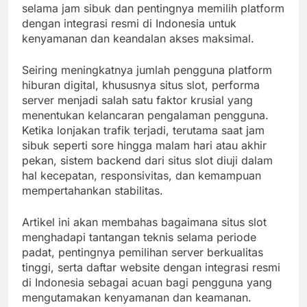
selama jam sibuk dan pentingnya memilih platform
dengan integrasi resmi di Indonesia untuk
kenyamanan dan keandalan akses maksimal.
Seiring meningkatnya jumlah pengguna platform
hiburan digital, khususnya situs slot, performa
server menjadi salah satu faktor krusial yang
menentukan kelancaran pengalaman pengguna.
Ketika lonjakan trafik terjadi, terutama saat jam
sibuk seperti sore hingga malam hari atau akhir
pekan, sistem backend dari situs slot diuji dalam
hal kecepatan, responsivitas, dan kemampuan
mempertahankan stabilitas.
Artikel ini akan membahas bagaimana situs slot
menghadapi tantangan teknis selama periode
padat, pentingnya pemilihan server berkualitas
tinggi, serta daftar website dengan integrasi resmi
di Indonesia sebagai acuan bagi pengguna yang
mengutamakan kenyamanan dan keamanan.