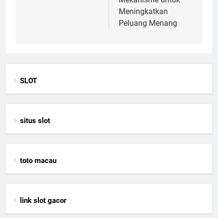
Meningkatkan
Peluang Menang
SLOT
situs slot
toto macau
link slot gacor