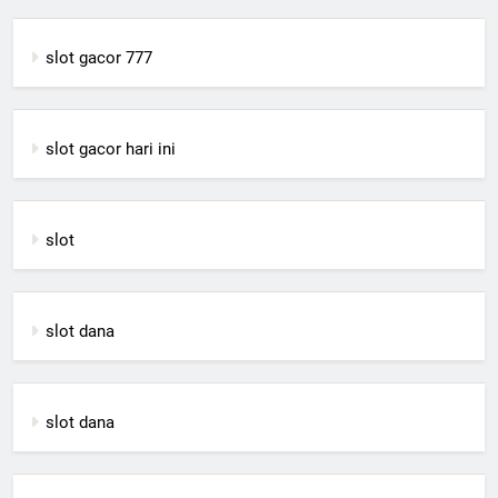
slot gacor 777
slot gacor hari ini
slot
slot dana
slot dana