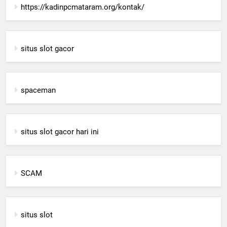
https://kadinpcmataram.org/kontak/
situs slot gacor
spaceman
situs slot gacor hari ini
SCAM
situs slot