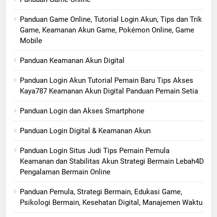
Panduan Game Online, Tutorial Login Akun, Tips dan Trik
Game, Keamanan Akun Game, Pokémon Online, Game
Mobile
Panduan Keamanan Akun Digital
Panduan Login Akun Tutorial Pemain Baru Tips Akses
Kaya787 Keamanan Akun Digital Panduan Pemain Setia
Panduan Login dan Akses Smartphone
Panduan Login Digital & Keamanan Akun
Panduan Login Situs Judi Tips Pemain Pemula
Keamanan dan Stabilitas Akun Strategi Bermain Lebah4D
Pengalaman Bermain Online
Panduan Pemula, Strategi Bermain, Edukasi Game,
Psikologi Bermain, Kesehatan Digital, Manajemen Waktu