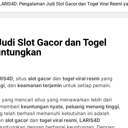
LARIS4D: Pengalaman Judi Slot Gacor dan Togel Viral Resmi 
di Slot Gacor dan Togel
untungkan
RIS4D
, situs
slot gacor
dan
togel viral resmi
yang
gi
, dan
keamanan terjamin
untuk setiap pemain.
n yang mencari situs yang menawarkan lebih dari
g memberi
keuntungan nyata
,
peluang menang tinggi
,
ng telah berhasil memenuhi kebutuhan ini adalah
kan
slot gacor
dan
togel viral resmi
,
LARIS4D
untungkan dengan berbagai keuntungan. Dengan