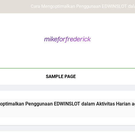
Cara Mengoptimalkan Penggunaan EDWINSLOT dalam 
Cara Login KAYA787 Me
Cara Mengatasi KAYA787
Cara EDWINSLOT Login Menggu
e For Frederick
Cara Mengoptimalkan Penggunaan EDWINSLOT dalam 
 Dan Misi Kampanye Mike For Frederick Untuk Kota Frederick Yan
Cara Login KAYA787 Me
SAMPLE PAGE
Cara Mengatasi KAYA787
enggunaan EDWINSLOT dalam Aktivitas Harian agar Lebih Te