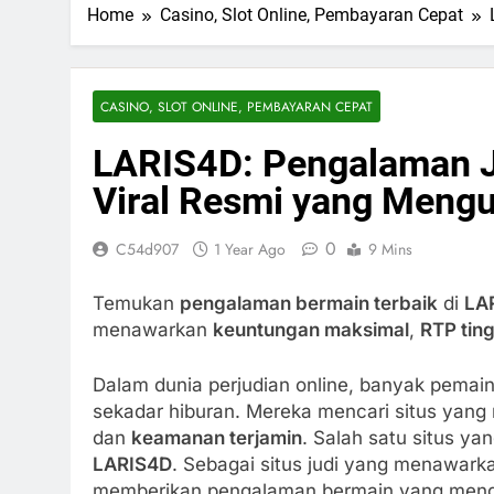
Home
Casino, Slot Online, Pembayaran Cepat
CASINO, SLOT ONLINE, PEMBAYARAN CEPAT
LARIS4D: Pengalaman Ju
Viral Resmi yang Meng
0
C54d907
1 Year Ago
9 Mins
Temukan
pengalaman bermain terbaik
di
LA
menawarkan
keuntungan maksimal
,
RTP ting
Dalam dunia perjudian online, banyak pemai
sekadar hiburan. Mereka mencari situs yan
dan
keamanan terjamin
. Salah satu situs ya
LARIS4D
. Sebagai situs judi yang menawar
memberikan pengalaman bermain yang meng