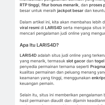
RTP tinggi
,
fitur bonus menarik
, dan
proses 
besar untuk meraih
jackpot besar
dan keunt
Dalam artikel ini, kita akan membahas lebi
viral resmi
di
LARIS4D
serta mengapa situs in
mencari pengalaman judi online yang mengu
Apa Itu LARIS4D?
LARIS4D
adalah situs judi online yang terke
yang menarik, termasuk
slot gacor
dan
togel
penyedia permainan ternama seperti
Pragmat
kualitas permainan dan peluang menang yang
keamanan yang tinggi, menggunakan
enkrip
keuangan pemain.
Selain itu, situs ini memberikan pengalama
hasil permainan diaudit dan dijamin keadil