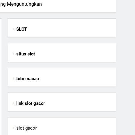
yang Menguntungkan
SLOT
situs slot
toto macau
link slot gacor
slot gacor