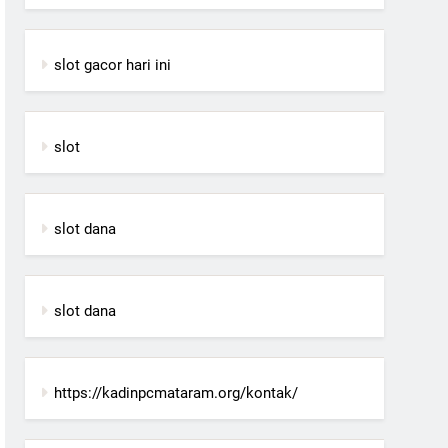
slot gacor hari ini
slot
slot dana
slot dana
https://kadinpcmataram.org/kontak/