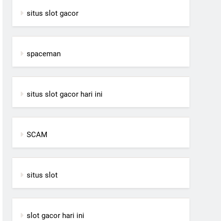
situs slot gacor
spaceman
situs slot gacor hari ini
SCAM
situs slot
slot gacor hari ini