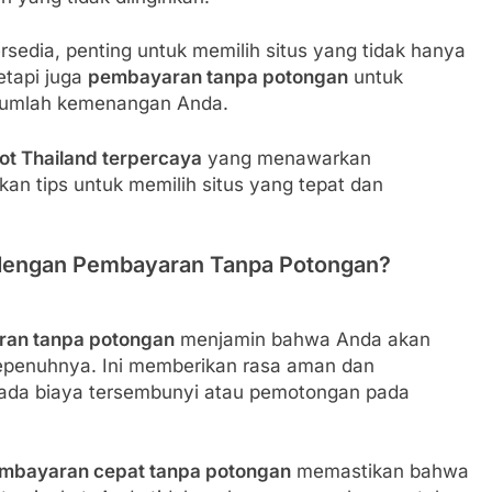
sedia, penting untuk memilih situs yang tidak hanya
tetapi juga
pembayaran tanpa potongan
untuk
jumlah kemenangan Anda.
lot Thailand terpercaya
yang menawarkan
kan tips untuk memilih situs yang tepat dan
d dengan Pembayaran Tanpa Potongan?
an tanpa potongan
menjamin bahwa Anda akan
penuhnya. Ini memberikan rasa aman dan
k ada biaya tersembunyi atau pemotongan pada
mbayaran cepat tanpa potongan
memastikan bahwa