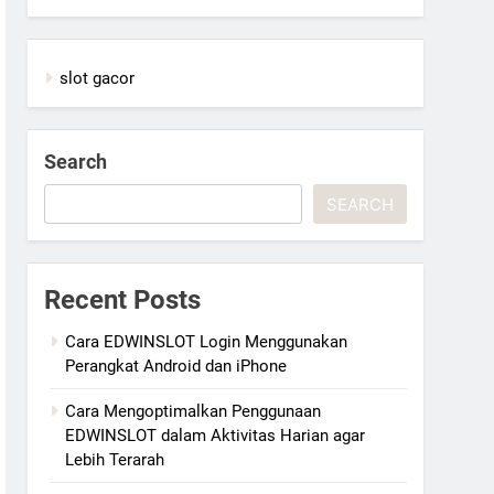
slot gacor
Search
SEARCH
Recent Posts
Cara EDWINSLOT Login Menggunakan
Perangkat Android dan iPhone
Cara Mengoptimalkan Penggunaan
EDWINSLOT dalam Aktivitas Harian agar
Lebih Terarah