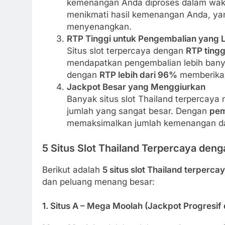
kemenangan Anda diproses dalam wakt
menikmati hasil kemenangan Anda, ya
menyenangkan.
RTP Tinggi untuk Pengembalian yang L
Situs slot terpercaya dengan
RTP tingg
mendapatkan pengembalian lebih banya
dengan
RTP lebih dari 96%
memberikan
Jackpot Besar yang Menggiurkan
Banyak situs slot Thailand terpercay
jumlah yang sangat besar. Dengan
pem
memaksimalkan jumlah kemenangan da
5 Situs Slot Thailand Terpercaya de
Berikut adalah
5 situs slot Thailand terperca
dan peluang menang besar:
1.
Situs A – Mega Moolah (Jackpot Progresi