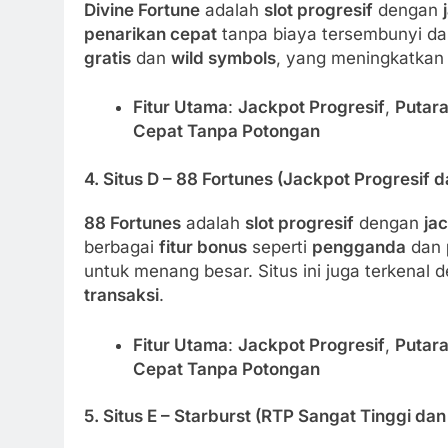
Divine Fortune
adalah
slot progresif
dengan
penarikan cepat
tanpa biaya tersembunyi d
gratis
dan
wild symbols
, yang meningkatkan
Fitur Utama
:
Jackpot Progresif
,
Putara
Cepat Tanpa Potongan
4.
Situs D – 88 Fortunes (Jackpot Progresif
88 Fortunes
adalah
slot progresif
dengan
ja
berbagai
fitur bonus
seperti
pengganda
dan
untuk menang besar. Situs ini juga terkenal
transaksi
.
Fitur Utama
:
Jackpot Progresif
,
Putara
Cepat Tanpa Potongan
5.
Situs E – Starburst (RTP Sangat Tinggi d