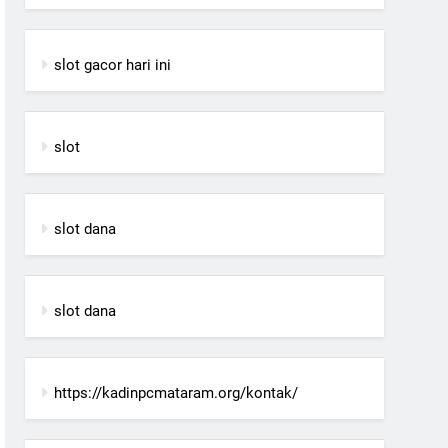
slot gacor hari ini
slot
slot dana
slot dana
https://kadinpcmataram.org/kontak/