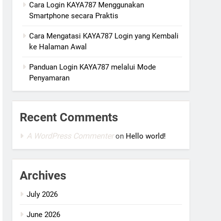
Cara Login KAYA787 Menggunakan
Smartphone secara Praktis
Cara Mengatasi KAYA787 Login yang Kembali
ke Halaman Awal
Panduan Login KAYA787 melalui Mode
Penyamaran
Recent Comments
A WordPress Commenter
on
Hello world!
Archives
July 2026
June 2026