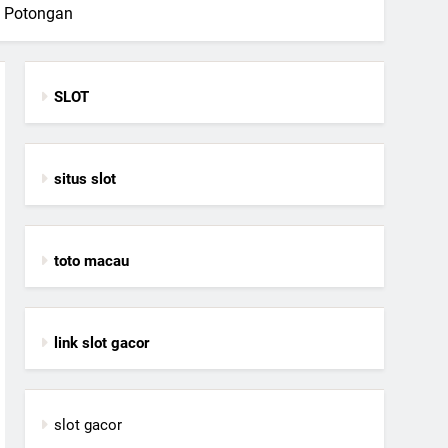
a Potongan
SLOT
situs slot
toto macau
link slot gacor
slot gacor