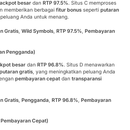
jackpot besar
dan
RTP 97.5%
. Situs C memproses
an memberikan berbagai
fitur bonus
seperti
putaran
 peluang Anda untuk menang.
n Gratis
,
Wild Symbols
,
RTP 97.5%
,
Pembayaran
 dan Pengganda)
ckpot besar
dan
RTP 96.8%
. Situs D menawarkan
putaran gratis
, yang meningkatkan peluang Anda
 dengan
pembayaran cepat
dan
transparansi
n Gratis
,
Pengganda
,
RTP 96.8%
,
Pembayaran
an Pembayaran Cepat)