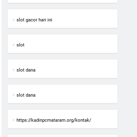
slot gacor hari ini
slot
slot dana
slot dana
https://kadinpcmataram.org/kontak/