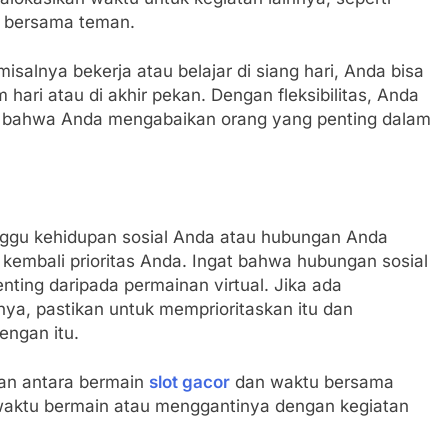
r bersama teman.
isalnya bekerja atau belajar di siang hari, Anda bisa
ri atau di akhir pekan. Dengan fleksibilitas, Anda
a bahwa Anda mengabaikan orang yang penting dalam
ggu kehidupan sosial Anda atau hubungan Anda
kembali prioritas Anda. Ingat bahwa hubungan sosial
nting daripada permainan virtual. Jika ada
nya, pastikan untuk memprioritaskan itu dan
ngan itu.
an antara bermain
slot gacor
dan waktu bersama
waktu bermain atau menggantinya dengan kegiatan