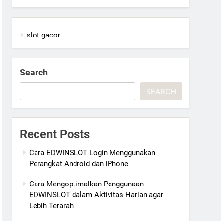
slot gacor
Search
SEARCH
Recent Posts
Cara EDWINSLOT Login Menggunakan
Perangkat Android dan iPhone
Cara Mengoptimalkan Penggunaan
EDWINSLOT dalam Aktivitas Harian agar
Lebih Terarah