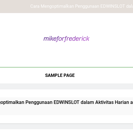
Cara Mengoptimalkan Penggunaan EDWINSLOT dalam 
Cara Login KAYA787 Me
Cara Mengatasi KAYA787
Cara EDWINSLOT Login Menggu
e For Frederick
Cara Mengoptimalkan Penggunaan EDWINSLOT dalam 
 Dan Misi Kampanye Mike For Frederick Untuk Kota Frederick Yan
Cara Login KAYA787 Me
SAMPLE PAGE
Cara Mengatasi KAYA787
enggunaan EDWINSLOT dalam Aktivitas Harian agar Lebih Te