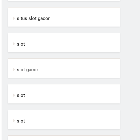
situs slot gacor
slot
slot gacor
slot
slot