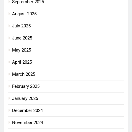
September 2025
August 2025
July 2025
June 2025
May 2025
April 2025
March 2025
February 2025
January 2025
December 2024
November 2024