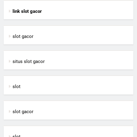
link slot gacor
slot gacor
situs slot gacor
slot
slot gacor
slot