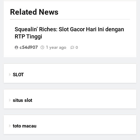
Related News
Squealin’ Riches: Slot Gacor Hari Ini dengan
RTP Tinggi
c54d907
1 year ago
0
SLOT
situs slot
toto macau