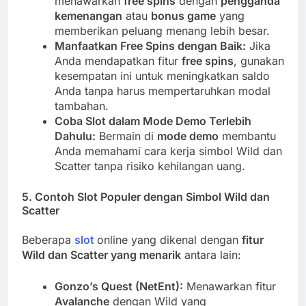
menawarkan
free spins
dengan
pengganda
kemenangan
atau
bonus game
yang
memberikan peluang menang lebih besar.
Manfaatkan Free Spins dengan Baik:
Jika
Anda mendapatkan fitur
free spins
, gunakan
kesempatan ini untuk meningkatkan saldo
Anda tanpa harus mempertaruhkan modal
tambahan.
Coba Slot dalam Mode Demo Terlebih
Dahulu:
Bermain di
mode demo
membantu
Anda memahami cara kerja simbol Wild dan
Scatter tanpa risiko kehilangan uang.
5. Contoh Slot Populer dengan Simbol Wild dan
Scatter
Beberapa
slot
online yang dikenal dengan
fitur
Wild dan Scatter yang menarik
antara lain:
Gonzo’s Quest (NetEnt):
Menawarkan fitur
Avalanche
dengan Wild yang