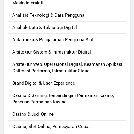
Mesin Interaktif
Analisis Teknologi & Data Pengguna
Analitik Data & Teknologi Digital
Antarmuka & Pengalaman Pengguna Slot
Arsitektur Sistem & Infrastruktur Digital
Arsitektur Web, Operasional Digital, Keamanan Aplikasi,
Optimasi Performa, Infrastruktur Cloud
Brand Digital & User Experience
Casino & Gaming, Perbandingan Permainan Kasino,
Panduan Permainan Kasino
Casino & Judi Online
Casino, Slot Online, Pembayaran Cepat