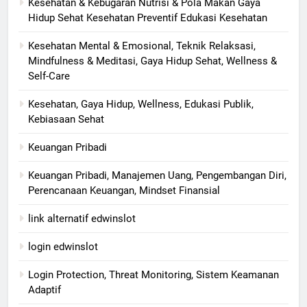
Kesehatan & Kebugaran Nutrisi & Pola Makan Gaya
Hidup Sehat Kesehatan Preventif Edukasi Kesehatan
Kesehatan Mental & Emosional, Teknik Relaksasi,
Mindfulness & Meditasi, Gaya Hidup Sehat, Wellness &
Self-Care
Kesehatan, Gaya Hidup, Wellness, Edukasi Publik,
Kebiasaan Sehat
Keuangan Pribadi
Keuangan Pribadi, Manajemen Uang, Pengembangan Diri,
Perencanaan Keuangan, Mindset Finansial
link alternatif edwinslot
login edwinslot
Login Protection, Threat Monitoring, Sistem Keamanan
Adaptif