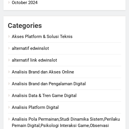
October 2024
Categories
Akses Platform & Solusi Teknis
alternatif edwinslot
alternatif link edwinslot
Analisis Brand dan Akses Online
Analisis Brand dan Pengalaman Digital
Analisis Data & Tren Game Digital
Analisis Platform Digital
Analisis Pola Permainan,Studi Dinamika Sistem,Perilaku
Pemain Digital,Psikologi Interaksi Game,Observasi