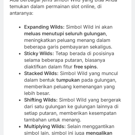
temukan dalam permainan slot online, di
antaranya:
Expanding Wilds:
Simbol Wild ini akan
meluas menutupi seluruh gulungan
,
meningkatkan peluang menang dalam
beberapa garis pembayaran sekaligus.
Sticky Wilds:
Tetap berada di posisinya
selama beberapa putaran, biasanya
diaktifkan dalam fitur
free spins
.
Stacked Wilds:
Simbol Wild yang muncul
dalam bentuk
tumpukan
pada gulungan,
memberikan peluang kemenangan yang
lebih besar.
Shifting Wilds:
Simbol Wild yang bergerak
dari satu gulungan ke gulungan lainnya di
setiap putaran, memberikan kesempatan
tambahan untuk menang.
Multiplying Wilds:
Selain menggantikan
simbol lain, simbol ini juga
mengalikan