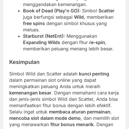
menggandakan kemenangan.
Book of Dead (Play’n GO):
Simbol
Scatter
juga berfungsi sebagai
Wild
, memberikan
free spins
dengan simbol khusus yang
meluas.
Starburst (NetEnt):
Menggunakan
Expanding Wilds
dengan fitur
re-spin
,
memberikan peluang menang lebih besar.
Kesimpulan
Simbol Wild dan Scatter adalah
kunci penting
dalam permainan slot online yang dapat
meningkatkan peluang Anda untuk meraih
kemenangan besar
. Dengan memahami cara kerja
dan jenis-jenis simbol Wild dan Scatter, Anda bisa
memanfaatkan fitur bonus dengan lebih efektif.
Selalu ingat untuk
membaca aturan permainan
,
mencoba slot dalam mode demo
, dan memilih slot
yang menawarkan
fitur bonus menarik
. Dengan