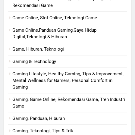
Rekomendasi Game
Game Online, Slot Online, Teknologi Game
Game Online,Panduan Gaming,Gaya Hidup
Digital,Teknologi & Hiburan
Game, Hiburan, Teknologi
Gaming & Technology
Gaming Lifestyle, Healthy Gaming, Tips & Improvement,
Mental Wellness for Gamers, Personal Comfort in
Gaming
Gaming, Game Online, Rekomendasi Game, Tren Industri
Game
Gaming, Panduan, Hiburan
Gaming, Teknologi, Tips & Trik