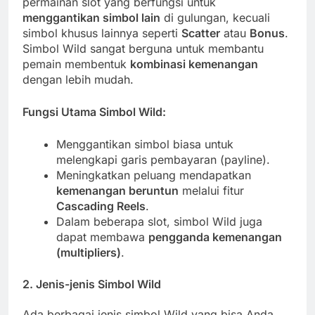
permainan slot yang berfungsi untuk
menggantikan simbol lain
di gulungan, kecuali
simbol khusus lainnya seperti
Scatter
atau
Bonus
.
Simbol Wild sangat berguna untuk membantu
pemain membentuk
kombinasi kemenangan
dengan lebih mudah.
Fungsi Utama Simbol Wild:
Menggantikan simbol biasa untuk
melengkapi garis pembayaran (payline).
Meningkatkan peluang mendapatkan
kemenangan beruntun
melalui fitur
Cascading Reels
.
Dalam beberapa slot, simbol Wild juga
dapat membawa
pengganda kemenangan
(multipliers)
.
2. Jenis-jenis Simbol Wild
Ada berbagai jenis simbol Wild yang bisa Anda