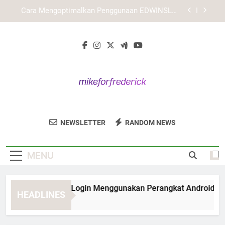
Skip
Cara Login KAYA787 Menggunakan Smartphone
to
secara Praktis
content
Cara Mengatasi KAYA787 Login yang Kembali ke
Halaman Awal
Cara EDWINSLOT Login Menggunakan Perangkat
Android dan iPhone
Cara Mengoptimalkan Penggunaan EDWINSLOT
dalam Aktivitas Harian agar Lebih Terarah
Cara Login KAYA787 Menggunakan Smartphone
secara Praktis
Mike For
Ikuti Visi Dan Misi Kampanye Mike For
Cara Mengatasi KAYA787 Login yang Kembali ke
NEWSLETTER
RANDOM NEWS
Frederick
Halaman Awal
Frederick Untuk Kota Frederick Yang Lebih
Baik.
MENU
ra EDWINSLOT Login Menggunakan Perangkat Android dan i
HEADLINES
Weeks Ago