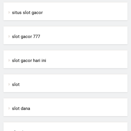
situs slot gacor
slot gacor 777
slot gacor hari ini
slot
slot dana