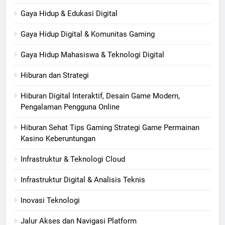
Gaya Hidup & Edukasi Digital
Gaya Hidup Digital & Komunitas Gaming
Gaya Hidup Mahasiswa & Teknologi Digital
Hiburan dan Strategi
Hiburan Digital Interaktif, Desain Game Modern,
Pengalaman Pengguna Online
Hiburan Sehat Tips Gaming Strategi Game Permainan
Kasino Keberuntungan
Infrastruktur & Teknologi Cloud
Infrastruktur Digital & Analisis Teknis
Inovasi Teknologi
Jalur Akses dan Navigasi Platform