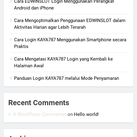
Cara EDWINSLOT Login Menggunakan Perangkat
Android dan iPhone
Cara Mengoptimalkan Penggunaan EDWINSLOT dalam
Aktivitas Harian agar Lebih Terarah
Cara Login KAYA787 Menggunakan Smartphone secara
Praktis
Cara Mengatasi KAYA787 Login yang Kembali ke
Halaman Awal
Panduan Login KAYA787 melalui Mode Penyamaran
Recent Comments
A WordPress Commenter
on
Hello world!