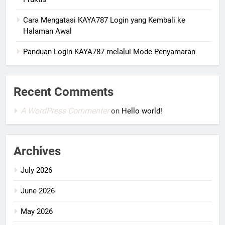
Cara Mengatasi KAYA787 Login yang Kembali ke
Halaman Awal
Panduan Login KAYA787 melalui Mode Penyamaran
Recent Comments
A WordPress Commenter
on
Hello world!
Archives
July 2026
June 2026
May 2026