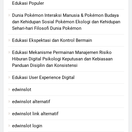
Edukasi Populer
Dunia Pokémon Interaksi Manusia & Pokémon Budaya
dan Kehidupan Sosial Pokémon Ekologi dan Kehidupan
Sehari-hari Filosofi Dunia Pokémon
Edukasi Ekspektasi dan Kontrol Bermain
Edukasi Mekanisme Permainan Manajemen Risiko
Hiburan Digital Psikologi Keputusan dan Kebiasaan
Panduan Disiplin dan Konsistensi
Edukasi User Experience Digital
edwinslot
edwinslot alternatif
edwinslot link alternatif
edwinslot login