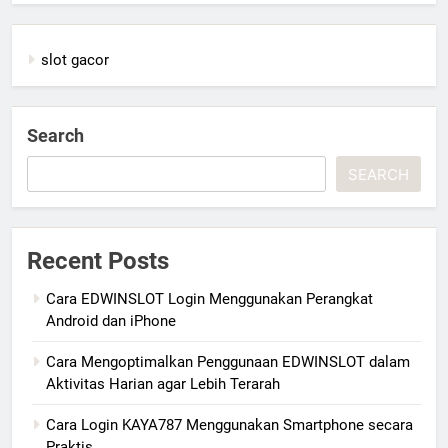
slot gacor
Search
SEARCH
Recent Posts
Cara EDWINSLOT Login Menggunakan Perangkat
Android dan iPhone
Cara Mengoptimalkan Penggunaan EDWINSLOT dalam
Aktivitas Harian agar Lebih Terarah
Cara Login KAYA787 Menggunakan Smartphone secara
Praktis