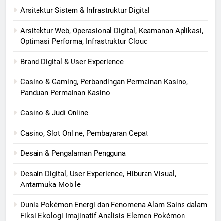
Arsitektur Sistem & Infrastruktur Digital
Arsitektur Web, Operasional Digital, Keamanan Aplikasi,
Optimasi Performa, Infrastruktur Cloud
Brand Digital & User Experience
Casino & Gaming, Perbandingan Permainan Kasino,
Panduan Permainan Kasino
Casino & Judi Online
Casino, Slot Online, Pembayaran Cepat
Desain & Pengalaman Pengguna
Desain Digital, User Experience, Hiburan Visual,
Antarmuka Mobile
Dunia Pokémon Energi dan Fenomena Alam Sains dalam
Fiksi Ekologi Imajinatif Analisis Elemen Pokémon