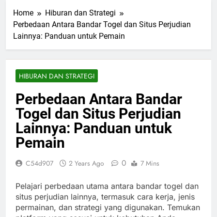
Home
Hiburan dan Strategi
Perbedaan Antara Bandar Togel dan Situs Perjudian
Lainnya: Panduan untuk Pemain
HIBURAN DAN STRATEGI
Perbedaan Antara Bandar
Togel dan Situs Perjudian
Lainnya: Panduan untuk
Pemain
0
C54d907
2 Years Ago
7 Mins
Pelajari perbedaan utama antara bandar togel dan
situs perjudian lainnya, termasuk cara kerja, jenis
permainan, dan strategi yang digunakan. Temukan