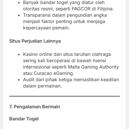
Banyak bandar togel yang diatur oleh
otoritas resmi, seperti PAGCOR di Filipina.
Transparansi dalam pengundian angka
menjadi faktor penting untuk menjaga
kepercayaan pemain.
Situs Perjudian Lainnya
Kasino online dan situs taruhan olahraga
sering kali beroperasi di bawah lisensi
internasional seperti Malta Gaming Authority
atau Curacao eGaming.
Audit dari pihak ketiga memastikan keadilan
dalam permainan.
7. Pengalaman Bermain
Bandar Togel