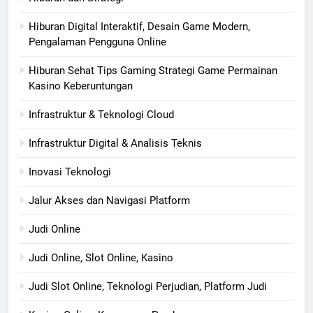
Hiburan Digital Interaktif, Desain Game Modern,
Pengalaman Pengguna Online
Hiburan Sehat Tips Gaming Strategi Game Permainan
Kasino Keberuntungan
Infrastruktur & Teknologi Cloud
Infrastruktur Digital & Analisis Teknis
Inovasi Teknologi
Jalur Akses dan Navigasi Platform
Judi Online
Judi Online, Slot Online, Kasino
Judi Slot Online, Teknologi Perjudian, Platform Judi