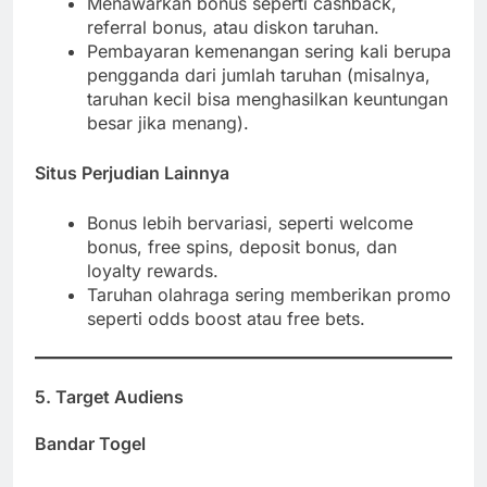
Menawarkan bonus seperti cashback,
referral bonus, atau diskon taruhan.
Pembayaran kemenangan sering kali berupa
pengganda dari jumlah taruhan (misalnya,
taruhan kecil bisa menghasilkan keuntungan
besar jika menang).
Situs Perjudian Lainnya
Bonus lebih bervariasi, seperti welcome
bonus, free spins, deposit bonus, dan
loyalty rewards.
Taruhan olahraga sering memberikan promo
seperti odds boost atau free bets.
5. Target Audiens
Bandar Togel