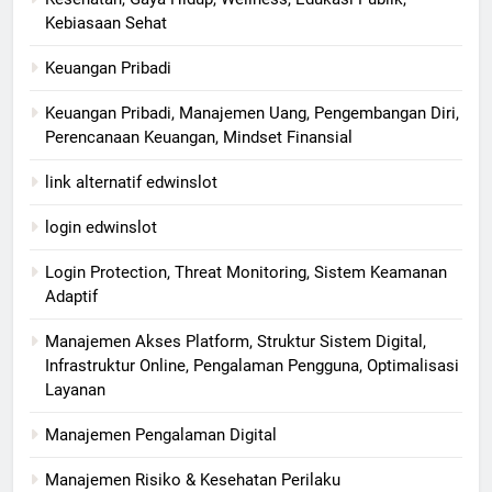
Kebiasaan Sehat
Keuangan Pribadi
Keuangan Pribadi, Manajemen Uang, Pengembangan Diri,
Perencanaan Keuangan, Mindset Finansial
link alternatif edwinslot
login edwinslot
Login Protection, Threat Monitoring, Sistem Keamanan
Adaptif
Manajemen Akses Platform, Struktur Sistem Digital,
Infrastruktur Online, Pengalaman Pengguna, Optimalisasi
Layanan
Manajemen Pengalaman Digital
Manajemen Risiko & Kesehatan Perilaku