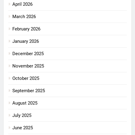
April 2026
March 2026
February 2026
January 2026
December 2025
November 2025
October 2025
September 2025
August 2025
July 2025
June 2025