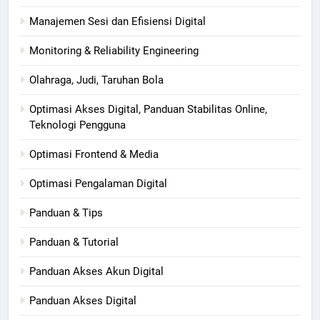
Manajemen Sesi dan Efisiensi Digital
Monitoring & Reliability Engineering
Olahraga, Judi, Taruhan Bola
Optimasi Akses Digital, Panduan Stabilitas Online,
Teknologi Pengguna
Optimasi Frontend & Media
Optimasi Pengalaman Digital
Panduan & Tips
Panduan & Tutorial
Panduan Akses Akun Digital
Panduan Akses Digital