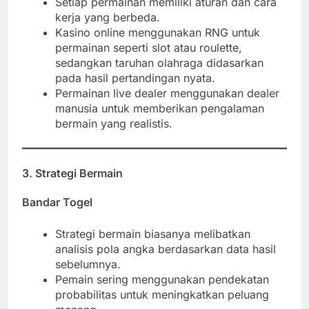
Setiap permainan memiliki aturan dan cara
kerja yang berbeda.
Kasino online menggunakan RNG untuk
permainan seperti slot atau roulette,
sedangkan taruhan olahraga didasarkan
pada hasil pertandingan nyata.
Permainan live dealer menggunakan dealer
manusia untuk memberikan pengalaman
bermain yang realistis.
3. Strategi Bermain
Bandar Togel
Strategi bermain biasanya melibatkan
analisis pola angka berdasarkan data hasil
sebelumnya.
Pemain sering menggunakan pendekatan
probabilitas untuk meningkatkan peluang