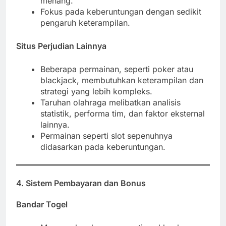
menang.
Fokus pada keberuntungan dengan sedikit
pengaruh keterampilan.
Situs Perjudian Lainnya
Beberapa permainan, seperti poker atau
blackjack, membutuhkan keterampilan dan
strategi yang lebih kompleks.
Taruhan olahraga melibatkan analisis
statistik, performa tim, dan faktor eksternal
lainnya.
Permainan seperti slot sepenuhnya
didasarkan pada keberuntungan.
4. Sistem Pembayaran dan Bonus
Bandar Togel