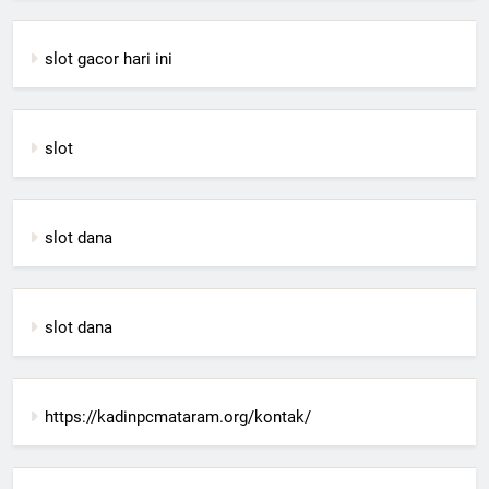
slot gacor hari ini
slot
slot dana
slot dana
https://kadinpcmataram.org/kontak/