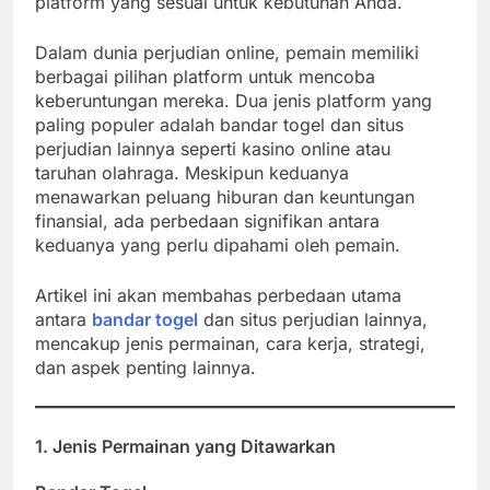
platform yang sesuai untuk kebutuhan Anda.
Dalam dunia perjudian online, pemain memiliki
berbagai pilihan platform untuk mencoba
keberuntungan mereka. Dua jenis platform yang
paling populer adalah bandar togel dan situs
perjudian lainnya seperti kasino online atau
taruhan olahraga. Meskipun keduanya
menawarkan peluang hiburan dan keuntungan
finansial, ada perbedaan signifikan antara
keduanya yang perlu dipahami oleh pemain.
Artikel ini akan membahas perbedaan utama
antara
bandar togel
dan situs perjudian lainnya,
mencakup jenis permainan, cara kerja, strategi,
dan aspek penting lainnya.
1. Jenis Permainan yang Ditawarkan