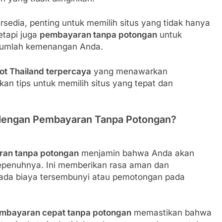
sedia, penting untuk memilih situs yang tidak hanya
tetapi juga
pembayaran tanpa potongan
untuk
jumlah kemenangan Anda.
lot Thailand terpercaya
yang menawarkan
kan tips untuk memilih situs yang tepat dan
d dengan Pembayaran Tanpa Potongan?
an tanpa potongan
menjamin bahwa Anda akan
penuhnya. Ini memberikan rasa aman dan
k ada biaya tersembunyi atau pemotongan pada
mbayaran cepat tanpa potongan
memastikan bahwa