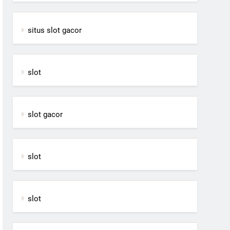
situs slot gacor
slot
slot gacor
slot
slot