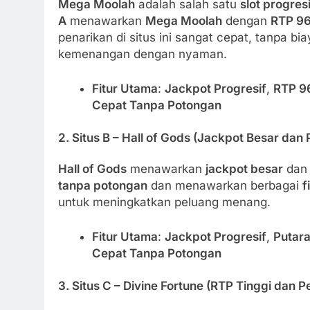
Mega Moolah
adalah salah satu
slot progres
A
menawarkan
Mega Moolah
dengan
RTP 9
penarikan di situs ini sangat cepat, tanpa 
kemenangan dengan nyaman.
Fitur Utama
:
Jackpot Progresif
,
RTP 9
Cepat Tanpa Potongan
2.
Situs B – Hall of Gods (Jackpot Besar da
Hall of Gods
menawarkan
jackpot besar
da
tanpa potongan
dan menawarkan berbagai
f
untuk meningkatkan peluang menang.
Fitur Utama
:
Jackpot Progresif
,
Putara
Cepat Tanpa Potongan
3.
Situs C – Divine Fortune (RTP Tinggi dan