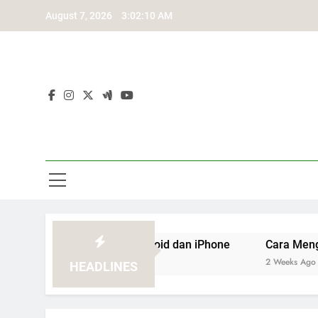
Skip
August 7, 2026
3:02:11 AM
to
content
Mik
Ikuti Visi
 Perangkat Android dan iPhone
Cara Mengoptimalkan 
2 Weeks Ago
HEADLINES