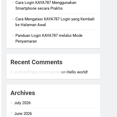
Cara Login KAYA787 Menggunakan
Smartphone secara Praktis
Cara Mengatasi KAYA787 Login yang Kembali
ke Halaman Awal
Panduan Login KAYA787 melalui Mode
Penyamaran
Recent Comments
A WordPress Commenter
on
Hello world!
Archives
July 2026
June 2026