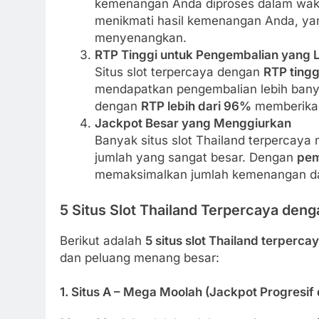
kemenangan Anda diproses dalam wakt
menikmati hasil kemenangan Anda, ya
menyenangkan.
RTP Tinggi untuk Pengembalian yang L
Situs slot terpercaya dengan
RTP tingg
mendapatkan pengembalian lebih banya
dengan
RTP lebih dari 96%
memberikan
Jackpot Besar yang Menggiurkan
Banyak situs slot Thailand terpercay
jumlah yang sangat besar. Dengan
pem
memaksimalkan jumlah kemenangan da
5 Situs Slot Thailand Terpercaya de
Berikut adalah
5 situs slot Thailand terperca
dan peluang menang besar:
1.
Situs A – Mega Moolah (Jackpot Progresi