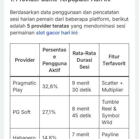
Berdasarkan data penggunaan dan pencatatan
sesi harian pemain dari beberapa platform, berikut
adalah
5 provider teratas
yang mendominasi sesi
permainan
slot gacor hari ini
:
Persentas
Rata-Rata
e
Fitur
Provider
Durasi
Pengguna
Terfavorit
Sesi
Aktif
Pragmatic
9 menit
Scatter +
32,6%
Play
30 detik
Multiplier
Tumble
8 menit
Reel &
PG Soft
27,1%
45 detik
Symbol
Wild
7 menit
Payline
Habanero
14,8%