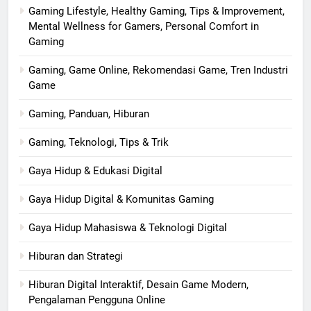
Gaming Lifestyle, Healthy Gaming, Tips & Improvement,
Mental Wellness for Gamers, Personal Comfort in
Gaming
Gaming, Game Online, Rekomendasi Game, Tren Industri
Game
Gaming, Panduan, Hiburan
Gaming, Teknologi, Tips & Trik
Gaya Hidup & Edukasi Digital
Gaya Hidup Digital & Komunitas Gaming
Gaya Hidup Mahasiswa & Teknologi Digital
Hiburan dan Strategi
Hiburan Digital Interaktif, Desain Game Modern,
Pengalaman Pengguna Online