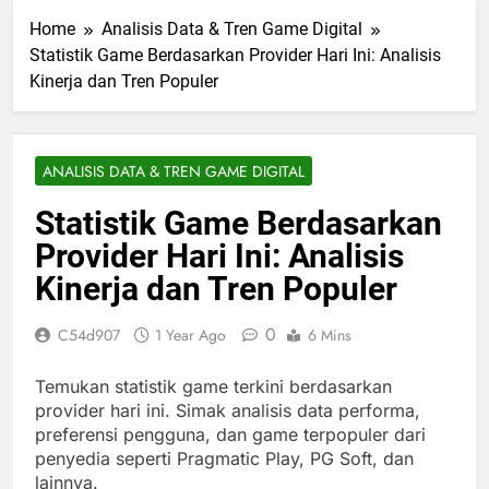
Home
Analisis Data & Tren Game Digital
Statistik Game Berdasarkan Provider Hari Ini: Analisis
Kinerja dan Tren Populer
ANALISIS DATA & TREN GAME DIGITAL
Statistik Game Berdasarkan
Provider Hari Ini: Analisis
Kinerja dan Tren Populer
0
C54d907
1 Year Ago
6 Mins
Temukan statistik game terkini berdasarkan
provider hari ini. Simak analisis data performa,
preferensi pengguna, dan game terpopuler dari
penyedia seperti Pragmatic Play, PG Soft, dan
lainnya.