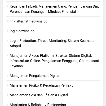
Keuangan Pribadi, Manajemen Uang, Pengembangan Diri,
Perencanaan Keuangan, Mindset Finansial
link alternatif edwinslot
login edwinslot
Login Protection, Threat Monitoring, Sistem Keamanan
Adaptif
Manajemen Akses Platform, Struktur Sistem Digital,
Infrastruktur Online, Pengalaman Pengguna, Optimalisasi
Layanan
Manajemen Pengalaman Digital
Manajemen Risiko & Kesehatan Perilaku
Manajemen Sesi dan Efisiensi Digital
Monitoring & Reliability Engineering