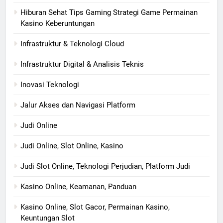
Hiburan Sehat Tips Gaming Strategi Game Permainan
Kasino Keberuntungan
Infrastruktur & Teknologi Cloud
Infrastruktur Digital & Analisis Teknis
Inovasi Teknologi
Jalur Akses dan Navigasi Platform
Judi Online
Judi Online, Slot Online, Kasino
Judi Slot Online, Teknologi Perjudian, Platform Judi
Kasino Online, Keamanan, Panduan
Kasino Online, Slot Gacor, Permainan Kasino,
Keuntungan Slot