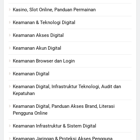
Kasino, Slot Online, Panduan Permainan
Keamanan & Teknologi Digital
Keamanan Akses Digital
Keamanan Akun Digital
Keamanan Browser dan Login
Keamanan Digital
Keamanan Digital, Infrastruktur Teknologi, Audit dan
Kepatuhan
Keamanan Digital, Panduan Akses Brand, Literasi
Pengguna Online
Keamanan Infrastruktur & Sistem Digital
Keamanan Jaringan & Proteksi Akses Pengguna