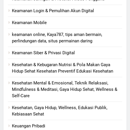
Keamanan Login & Pemulihan Akun Digital
Keamanan Mobile
keamanan online, Kaya787, tips aman bermain,
perlindungan data, situs permainan daring
Keamanan Siber & Privasi Digital
Kesehatan & Kebugaran Nutrisi & Pola Makan Gaya
Hidup Sehat Kesehatan Preventif Edukasi Kesehatan
Kesehatan Mental & Emosional, Teknik Relaksasi,
Mindfulness & Meditasi, Gaya Hidup Sehat, Wellness &
Self-Care
Kesehatan, Gaya Hidup, Wellness, Edukasi Publik,
Kebiasaan Sehat
Keuangan Pribadi