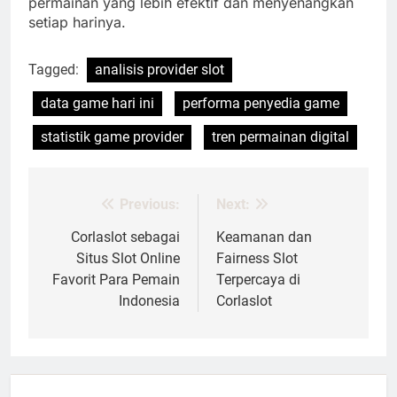
permainan yang lebih efektif dan menyenangkan
setiap harinya.
Tagged:
analisis provider slot
data game hari ini
performa penyedia game
statistik game provider
tren permainan digital
Previous:
Next:
Post
navigation
Corlaslot sebagai
Keamanan dan
Situs Slot Online
Fairness Slot
Favorit Para Pemain
Terpercaya di
Indonesia
Corlaslot