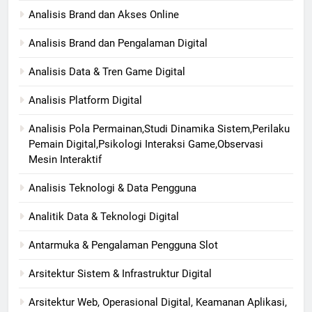
Analisis Brand dan Akses Online
Analisis Brand dan Pengalaman Digital
Analisis Data & Tren Game Digital
Analisis Platform Digital
Analisis Pola Permainan,Studi Dinamika Sistem,Perilaku
Pemain Digital,Psikologi Interaksi Game,Observasi
Mesin Interaktif
Analisis Teknologi & Data Pengguna
Analitik Data & Teknologi Digital
Antarmuka & Pengalaman Pengguna Slot
Arsitektur Sistem & Infrastruktur Digital
Arsitektur Web, Operasional Digital, Keamanan Aplikasi,