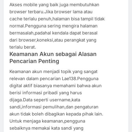
Akses mobile yang baik juga membutuhkan
browser terbaru.Jika browser lama atau
cache terlalu penuh,halaman bisa tampil tidak
normal.Pengguna sering mengira halaman
bermasalah,padahal kendala dapat berasal
dari browser,koneksi,atau perangkat yang
terlalu berat.
Keamanan Akun sebagai Alasan
Pencarian Penting
Keamanan akun menjadi topik yang sangat
relevan dalam pencarian Lae138.Pengguna
digital aktif biasanya memahami bahwa akun
berisi informasi pribadi yang harus
dijaga.Data seperti username,kata
sandi,informasi pemulihan,dan pengaturan
akun tidak boleh dibagikan kepada pihak lain.
Untuk menjaga keamanan,pengguna
sebaiknya memakai kata sandi yang