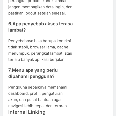
perangkat pribadi, koneksi aman,
jangan membagikan data login, dan
pastikan logout setelah selesai.
6.Apa penyebab akses terasa
lambat?
Penyebabnya bisa berupa koneksi
tidak stabil, browser lama, cache
menumpuk, perangkat lambat, atau
terlalu banyak aplikasi berjalan.
7.Menu apa yang perlu
dipahami pengguna?
Pengguna sebaiknya memahami
dashboard, profil, pengaturan
akun, dan pusat bantuan agar
navigasi lebih cepat dan terarah.
Internal Linking