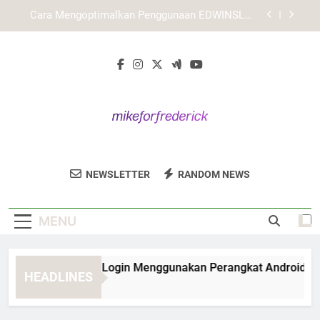
Skip
Cara Login KAYA787 Menggunakan Smartphone
to
secara Praktis
content
Cara Mengatasi KAYA787 Login yang Kembali ke
Halaman Awal
Cara EDWINSLOT Login Menggunakan Perangkat
Android dan iPhone
Cara Mengoptimalkan Penggunaan EDWINSLOT
dalam Aktivitas Harian agar Lebih Terarah
Cara Login KAYA787 Menggunakan Smartphone
secara Praktis
Mike For
Ikuti Visi Dan Misi Kampanye Mike For
Cara Mengatasi KAYA787 Login yang Kembali ke
NEWSLETTER
RANDOM NEWS
Frederick
Halaman Awal
Frederick Untuk Kota Frederick Yang Lebih
Baik.
MENU
ra EDWINSLOT Login Menggunakan Perangkat Android dan i
HEADLINES
Weeks Ago