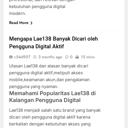
kebutuhan pengguna digital
modern.
Read More
Mengapa Lae138 Banyak Dicari oleh
Pengguna Digital Aktif
c54d907
3 months ago
0
15 mins
Ulasan Lae138 dan alasan banyak dicari
pengguna digital aktif,meliputi akses
mobile,keamanan akun,dan pengalaman
pengguna yang nyaman.
Memahami Popularitas Lae138 di
Kalangan Pengguna Digital
Lae138 menjadi salah satu brand yang banyak
dicari oleh pengguna digital aktif karena
berkaitan dengan kebutuhan akses yang