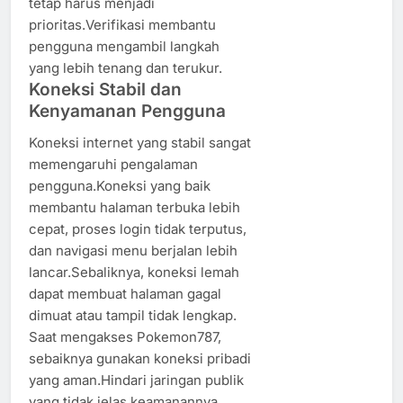
tetap harus menjadi
prioritas.Verifikasi membantu
pengguna mengambil langkah
yang lebih tenang dan terukur.
Koneksi Stabil dan
Kenyamanan Pengguna
Koneksi internet yang stabil sangat
memengaruhi pengalaman
pengguna.Koneksi yang baik
membantu halaman terbuka lebih
cepat, proses login tidak terputus,
dan navigasi menu berjalan lebih
lancar.Sebaliknya, koneksi lemah
dapat membuat halaman gagal
dimuat atau tampil tidak lengkap.
Saat mengakses Pokemon787,
sebaiknya gunakan koneksi pribadi
yang aman.Hindari jaringan publik
yang tidak jelas keamanannya,