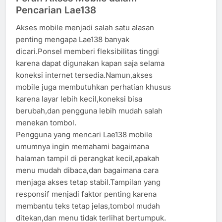
Pencarian Lae138
Akses mobile menjadi salah satu alasan
penting mengapa Lae138 banyak
dicari.Ponsel memberi fleksibilitas tinggi
karena dapat digunakan kapan saja selama
koneksi internet tersedia.Namun,akses
mobile juga membutuhkan perhatian khusus
karena layar lebih kecil,koneksi bisa
berubah,dan pengguna lebih mudah salah
menekan tombol.
Pengguna yang mencari Lae138 mobile
umumnya ingin memahami bagaimana
halaman tampil di perangkat kecil,apakah
menu mudah dibaca,dan bagaimana cara
menjaga akses tetap stabil.Tampilan yang
responsif menjadi faktor penting karena
membantu teks tetap jelas,tombol mudah
ditekan,dan menu tidak terlihat bertumpuk.