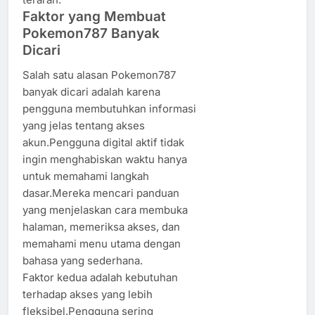
Faktor yang Membuat
Pokemon787 Banyak
Dicari
Salah satu alasan Pokemon787
banyak dicari adalah karena
pengguna membutuhkan informasi
yang jelas tentang akses
akun.Pengguna digital aktif tidak
ingin menghabiskan waktu hanya
untuk memahami langkah
dasar.Mereka mencari panduan
yang menjelaskan cara membuka
halaman, memeriksa akses, dan
memahami menu utama dengan
bahasa yang sederhana.
Faktor kedua adalah kebutuhan
terhadap akses yang lebih
fleksibel.Pengguna sering