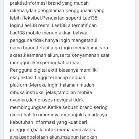
praktis,informasi brand yang mudah
dikenali,dan pengalaman penggunaan yang
lebih fleksibel.Pencarian seperti Lae138
login,Lae138 resmi,Lae138 alternatif,dan
Lae138 mobile menunjukkan bahwa
pengguna tidak hanya ingin mengetahui
nama brand,tetapi juga ingin memahami cara
akses,keamanan akun,serta kenyamanan saat
menggunakan perangkat pribadi.
Pengguna digital aktif biasanya memiliki
ekspektasi tinggi terhadap sebuah
platform.Mereka ingin halaman mudah
dibuka,instruksi jelas,tampilan mobile
nyaman,dan proses navigasi tidak
membingungkan.Ketika sebuah brand sering
dicari,hal itu umumnya menunjukkan adanya
kebutuhan informasi yang kuat dari
pengguna,baik untuk memahami akses
awal,pengelolaan akun,maupun langkah