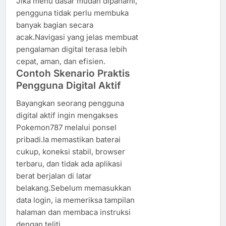
Jika menu dasar mudah dipahami,
pengguna tidak perlu membuka
banyak bagian secara
acak.Navigasi yang jelas membuat
pengalaman digital terasa lebih
cepat, aman, dan efisien.
Contoh Skenario Praktis
Pengguna Digital Aktif
Bayangkan seorang pengguna
digital aktif ingin mengakses
Pokemon787 melalui ponsel
pribadi.Ia memastikan baterai
cukup, koneksi stabil, browser
terbaru, dan tidak ada aplikasi
berat berjalan di latar
belakang.Sebelum memasukkan
data login, ia memeriksa tampilan
halaman dan membaca instruksi
dengan teliti.