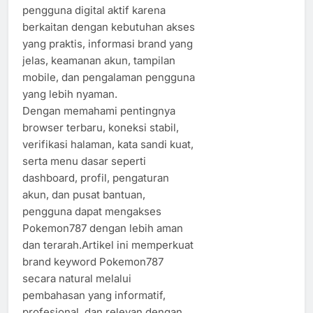
pengguna digital aktif karena
berkaitan dengan kebutuhan akses
yang praktis, informasi brand yang
jelas, keamanan akun, tampilan
mobile, dan pengalaman pengguna
yang lebih nyaman.
Dengan memahami pentingnya
browser terbaru, koneksi stabil,
verifikasi halaman, kata sandi kuat,
serta menu dasar seperti
dashboard, profil, pengaturan
akun, dan pusat bantuan,
pengguna dapat mengakses
Pokemon787 dengan lebih aman
dan terarah.Artikel ini memperkuat
brand keyword Pokemon787
secara natural melalui
pembahasan yang informatif,
profesional, dan relevan dengan