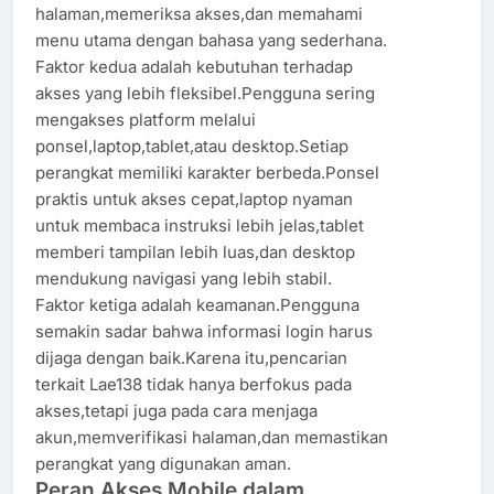
halaman,memeriksa akses,dan memahami
menu utama dengan bahasa yang sederhana.
Faktor kedua adalah kebutuhan terhadap
akses yang lebih fleksibel.Pengguna sering
mengakses platform melalui
ponsel,laptop,tablet,atau desktop.Setiap
perangkat memiliki karakter berbeda.Ponsel
praktis untuk akses cepat,laptop nyaman
untuk membaca instruksi lebih jelas,tablet
memberi tampilan lebih luas,dan desktop
mendukung navigasi yang lebih stabil.
Faktor ketiga adalah keamanan.Pengguna
semakin sadar bahwa informasi login harus
dijaga dengan baik.Karena itu,pencarian
terkait Lae138 tidak hanya berfokus pada
akses,tetapi juga pada cara menjaga
akun,memverifikasi halaman,dan memastikan
perangkat yang digunakan aman.
Peran Akses Mobile dalam