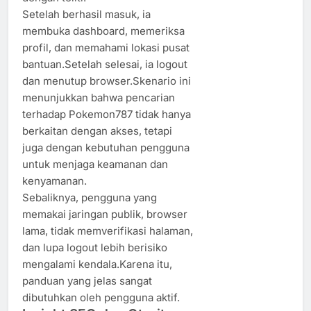
Setelah berhasil masuk, ia
membuka dashboard, memeriksa
profil, dan memahami lokasi pusat
bantuan.Setelah selesai, ia logout
dan menutup browser.Skenario ini
menunjukkan bahwa pencarian
terhadap Pokemon787 tidak hanya
berkaitan dengan akses, tetapi
juga dengan kebutuhan pengguna
untuk menjaga keamanan dan
kenyamanan.
Sebaliknya, pengguna yang
memakai jaringan publik, browser
lama, tidak memverifikasi halaman,
dan lupa logout lebih berisiko
mengalami kendala.Karena itu,
panduan yang jelas sangat
dibutuhkan oleh pengguna aktif.