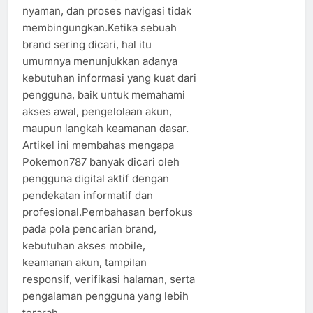
nyaman, dan proses navigasi tidak
membingungkan.Ketika sebuah
brand sering dicari, hal itu
umumnya menunjukkan adanya
kebutuhan informasi yang kuat dari
pengguna, baik untuk memahami
akses awal, pengelolaan akun,
maupun langkah keamanan dasar.
Artikel ini membahas mengapa
Pokemon787 banyak dicari oleh
pengguna digital aktif dengan
pendekatan informatif dan
profesional.Pembahasan berfokus
pada pola pencarian brand,
kebutuhan akses mobile,
keamanan akun, tampilan
responsif, verifikasi halaman, serta
pengalaman pengguna yang lebih
terarah.