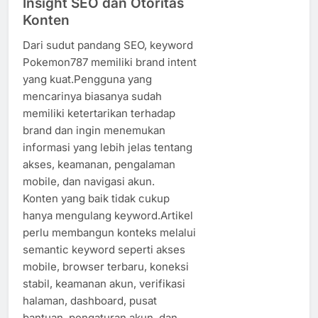
Insight SEO dan Otoritas
Konten
Dari sudut pandang SEO, keyword
Pokemon787 memiliki brand intent
yang kuat.Pengguna yang
mencarinya biasanya sudah
memiliki ketertarikan terhadap
brand dan ingin menemukan
informasi yang lebih jelas tentang
akses, keamanan, pengalaman
mobile, dan navigasi akun.
Konten yang baik tidak cukup
hanya mengulang keyword.Artikel
perlu membangun konteks melalui
semantic keyword seperti akses
mobile, browser terbaru, koneksi
stabil, keamanan akun, verifikasi
halaman, dashboard, pusat
bantuan, pengaturan akun, dan